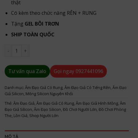
thật
Có kèm theo chức năng RÊN + RUNG
Tặng
GEL BÔI TRƠN
SHIP TOÀN QUỐC
Âm đạo giả silicon hình mông nguyên khối có rung và rên s
Tư vấn qua Zalo
Gọi ngay
0927441096
Danh mục:
Âm Đạo Giả Có Rung
,
Âm Đạo Giả Có Tiếng Rên
,
Âm Đạo
Giả Silicon
,
Mông Silicon Nguyên Khối
Thẻ:
Âm Đạo Giả
,
Âm Đạo Giả Có Rung
,
Âm Đạo Giả Hình Mông
,
Âm
Đạo Giả Silicon
,
Âm Đạo Silicon
,
Đồ Chơi Người Lớn
,
Đồ Chơi Phòng
The
,
Lồn Giả
,
Shop Người Lớn
MÔ TẢ