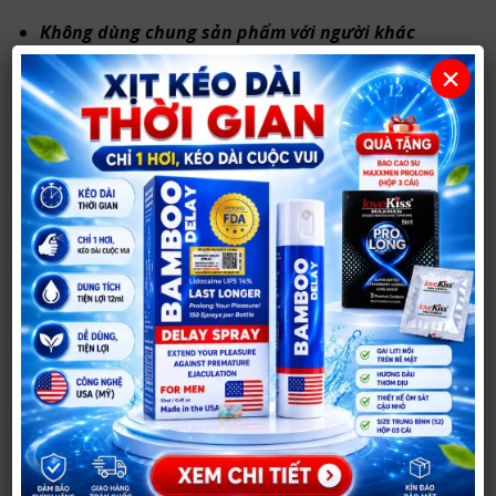
Không dùng chung sản phẩm với người khác
tránh lây các bệnh lây nhiễm qua đường tình
×
dục.
Không rửa sản phẩm bằng các chất tẩy rửa
mạnh.
Mua Âm đạo giả silicon hình mông nguyên
khối có rung và rên ở đâu uy tín?
Bạn có thể mua
Âm đạo giả silicon hình mông
nguyên khối có rung và rên
tại
Shop Người Lớn 37
.
Với hơn
14 năm hoạt động
, shop chuyên tư vấn và
cung cấp sản phẩm chính hãng, hỗ trợ khách hàng
lựa chọn kín đáo, phù hợp nhu cầu.
Sản phẩm chính hãng, thông tin rõ ràng.
Tư vấn riêng tư, phù hợp nhu cầu sử dụng.