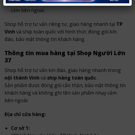
Đóng gói kín đáo, không ghi tên sản phẩm nhạy
cảm bên ngoài.
Shop hỗ trợ tư vấn riêng tư, giao hàng nhanh tại
TP
Vinh
và ship toàn quốc với hình thức đóng gói kín
đáo, bảo mật thông tin khách hàng.
Thông tin mua hàng tại Shop Người Lớn
37
Shop hỗ trợ tư vấn kín đáo, giao hàng nhanh trong
nội thành Vinh
và
ship hàng toàn quốc
.
Sản phẩm được đóng gói cẩn thận, bảo mật thông tin
khách hàng và không ghi tên sản phẩm nhạy cảm
bên ngoài.
Địa chỉ cửa hàng:
Cơ sở 1: