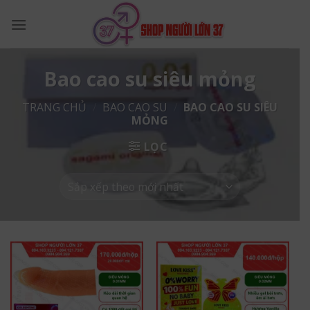
Skip
to
content
Bao cao su siêu mỏng
TRANG CHỦ
/
BAO CAO SU
/
BAO CAO SU SIÊU
MỎNG
LỌC