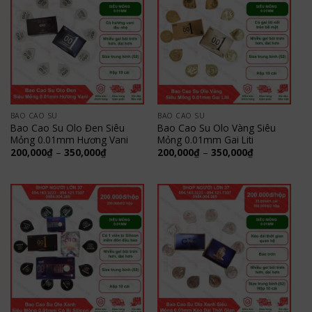
BAO CAO SU
BAO CAO SU
Bao Cao Su Olo Đen Siêu
Bao Cao Su Olo Vàng Siêu
Mỏng 0.01mm Hương Vani
Mỏng 0.01mm Gai Liti
Khoảng
Khoảng
200,000
₫
–
350,000
₫
200,000
₫
–
350,000
₫
giá:
giá:
từ
từ
200,000₫
200,000₫
đến
đến
350,000₫
350,000₫