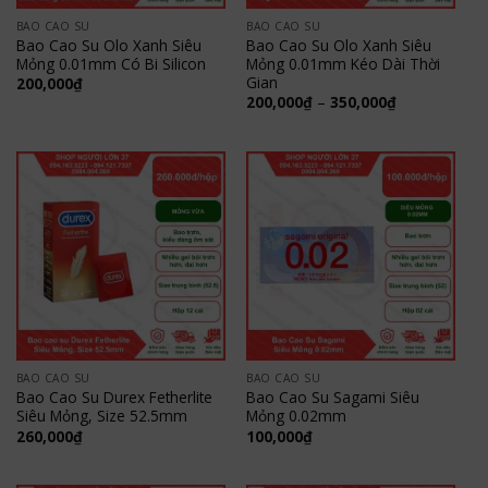
BAO CAO SU
BAO CAO SU
Bao Cao Su Olo Xanh Siêu
Bao Cao Su Olo Xanh Siêu
Mỏng 0.01mm Có Bi Silicon
Mỏng 0.01mm Kéo Dài Thời
Gian
200,000
₫
Khoảng
200,000
₫
–
350,000
₫
giá:
từ
200,000₫
đến
350,000₫
BAO CAO SU
BAO CAO SU
Bao Cao Su Durex Fetherlite
Bao Cao Su Sagami Siêu
Siêu Mỏng, Size 52.5mm
Mỏng 0.02mm
260,000
₫
100,000
₫