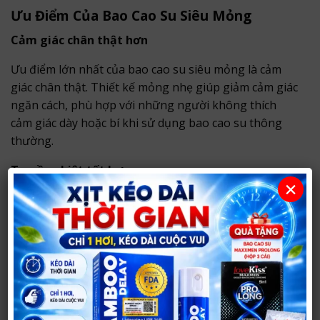
Ưu Điểm Của Bao Cao Su Siêu Mỏng
Cảm giác chân thật hơn
Ưu điểm lớn nhất của bao cao su siêu mỏng là cảm
giác chân thật. Thiết kế mỏng nhẹ giúp giảm cảm giác
ngăn cách, phù hợp với những người không thích
cảm giác dày hoặc bí khi sử dụng bao cao su thông
thường.
Truyền nhiệt tốt hơn
×
Nhiều dòng bao cao su siêu mỏng có khả năng
truyền nhiệt tốt, giúp cảm giác khi quan hệ tự nhiên
hơn. Đây là yếu tố khiến các dòng như Sagami
0.01mm, Sagami 0.02mm hoặc Durex Invisible được
nhiều khách hàng quan tâm.
Ít cản trở khi quan hệ