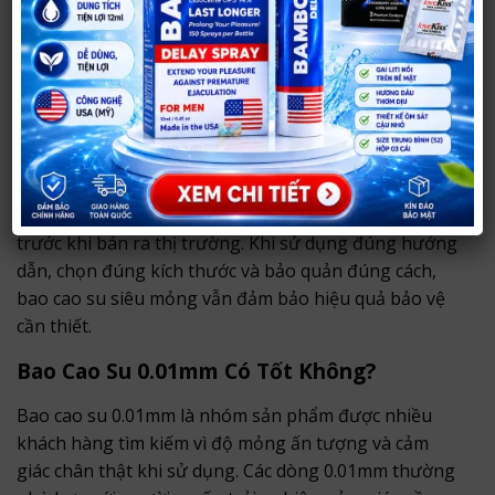
Với thiết kế mỏng và ôm sát, bao cao su siêu mỏng
giúp người dùng dễ làm quen hơn, đặc biệt với những
ai từng cảm thấy khó chịu khi dùng các loại bao cao
su dày.
Vẫn đảm bảo an toàn khi dùng đúng cách
Dù có độ mỏng cao, các dòng bao cao su chính hãng
vẫn phải đáp ứng tiêu chuẩn kiểm định chất lượng
trước khi bán ra thị trường. Khi sử dụng đúng hướng
dẫn, chọn đúng kích thước và bảo quản đúng cách,
bao cao su siêu mỏng vẫn đảm bảo hiệu quả bảo vệ
cần thiết.
Bao Cao Su 0.01mm Có Tốt Không?
Bao cao su 0.01mm là nhóm sản phẩm được nhiều
khách hàng tìm kiếm vì độ mỏng ấn tượng và cảm
giác chân thật khi sử dụng. Các dòng 0.01mm thường