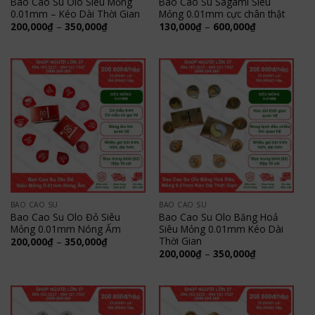
Bao Cao Su Olo Siêu Mỏng
Bao Cao Su Sagami Siêu
0.01mm – Kéo Dài Thời Gian
Mỏng 0.01mm cực chân thật
Khoảng
Khoảng
200,000
₫
–
350,000
₫
130,000
₫
–
600,000
₫
giá:
giá:
từ
từ
200,000₫
130,000₫
đến
đến
350,000₫
600,000₫
BAO CAO SU
BAO CAO SU
Bao Cao Su Olo Đỏ Siêu
Bao Cao Su Olo Băng Hoả
Mỏng 0.01mm Nóng Ấm
Siêu Mỏng 0.01mm Kéo Dài
Thời Gian
Khoảng
200,000
₫
–
350,000
₫
giá:
Khoảng
200,000
₫
–
350,000
₫
từ
giá:
200,000₫
từ
đến
200,000₫
350,000₫
đến
350,000₫