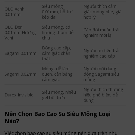
Siêu mỏng
Người thích cảm
OLO Xanh
0.01mm, hỗ trợ
giác mỏng nhẹ, giá
0.01mm
kéo dài
hợp lý
OLO Đen
Siêu mỏng, có
Cặp đôi muốn trải
0.01mm Hương
hương thơm dễ
nghiệm mới lạ
Vani
chịu
Dòng cao cấp,
Người ưu tiên trải
Sagami 0.01mm
cảm giác chân
nghiệm cao cấp
thật
Mỏng, dễ làm
Người mới dùng
Sagami 0.02mm
quen, cân bằng
dòng Sagami siêu
cảm giác
mỏng
Người thích thương
Siêu mỏng, nhiều
Durex Invisible
hiệu phổ biến, dễ
gel bôi trơn
dùng
Nên Chọn Bao Cao Su Siêu Mỏng Loại
Nào?
Việc chọn bao cao su siêu mỏng nên dựa trên nhu