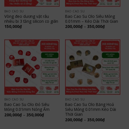
BAO CAO SU
BAO CAO SU
Vòng đeo dương vật râu
Bao Cao Su Olo Siêu Mỏng
nhiều bi 3 tầng silicon co giãn
0.01mm – Kéo Dài Thời Gian
Khoảng
150,000
₫
200,000
₫
–
350,000
₫
giá:
từ
200,000₫
đến
350,000₫
BAO CAO SU
BAO CAO SU
Bao Cao Su Olo Đỏ Siêu
Bao Cao Su Olo Băng Hoả
Mỏng 0.01mm Nóng Ấm
Siêu Mỏng 0.01mm Kéo Dài
Thời Gian
Khoảng
200,000
₫
–
350,000
₫
giá:
Khoảng
200,000
₫
–
350,000
₫
từ
giá:
200,000₫
từ