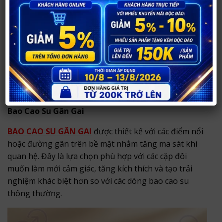
Bao kéo dài thời gian quan hệ
Các sản phẩm được nhiều khách hàng quan tâm gồm
bao cao su OLO siêu mỏng kéo dài thời gian, bao cao
su MaxxMen Prolong 5in1 và các dòng Durex kéo dài
thời gian.
Bao Cao Su Gân Gai
BAO CAO SU GÂN GAI
được thiết kế với các điểm nổi
hoặc đường gân trên bề mặt nhằm tăng ma sát khi
quan hệ. Đây là lựa chọn phù hợp với các cặp đôi
muốn làm mới cảm giác, tăng kích thích và tạo trải
nghiệm khác biệt hơn so với các dòng bao cao su
thông thường.