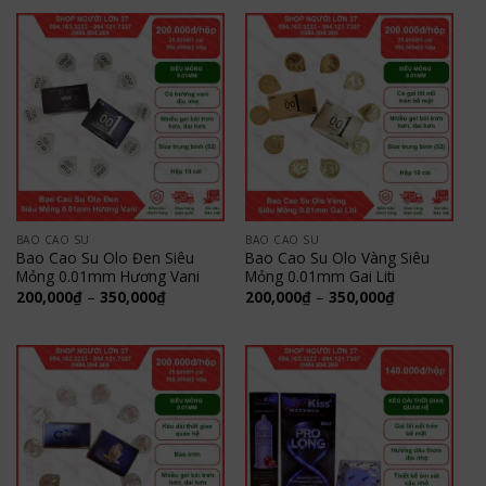
đến
200,000₫
350,000₫
đến
350,000₫
BAO CAO SU
BAO CAO SU
Bao Cao Su Olo Đen Siêu
Bao Cao Su Olo Vàng Siêu
Mỏng 0.01mm Hương Vani
Mỏng 0.01mm Gai Liti
Khoảng
Khoảng
200,000
₫
–
350,000
₫
200,000
₫
–
350,000
₫
giá:
giá:
từ
từ
200,000₫
200,000₫
đến
đến
350,000₫
350,000₫