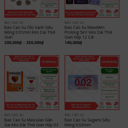
BAO CAO SU
BAO CAO SU
Bao Cao Su Olo Xanh Siêu
Bao Cao Su MaxxMen
Mỏng 0.01mm Kéo Dài Thời
Prolong 5in1 Kéo Dài Thời
Gian
Gian Hộp 12 Cái
Khoảng
200,000
₫
–
350,000
₫
140,000
₫
giá:
từ
200,000₫
đến
350,000₫
BAO CAO SU
BAO CAO SU
Bao Cao Su Masculan Gân
Bao Cao Su Sagami Siêu
Gai Kéo Dài Thời Gian Hộp 03
Mỏng 0.02mm