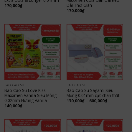
Extra Dots & Longer 0.01mm
Maxxmen Cola Gân Gai Kéo
Dài Thời Gian
170,000
₫
170,000
₫
BAO CAO SU
BAO CAO SU
Bao Cao Su Love Kiss
Bao Cao Su Sagami Siêu
Maxxmen Vanilla Siêu Mỏng
Mỏng 0.01mm cực chân thật
0.02mm Hương Vanilla
Khoảng
130,000
₫
–
600,000
₫
giá:
140,000
₫
từ
130,000₫
đến
600,000₫