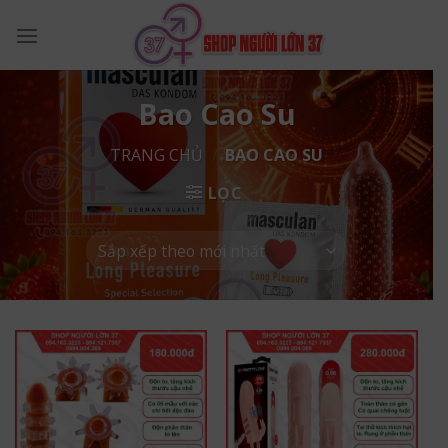
Skip
to
content
Bao Cao Su
TRANG CHỦ
/
BAO CAO SU
LỌC