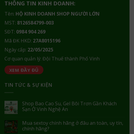
THÔNG TIN KINH DOANH:
Tên:
HỘ KINH DOANH SHOP NGƯỜI LỚN
MST:
8126584799-003
SĐT:
0984 904 269
Mã ĐK HKD:
27A8015196
Ngày cấp:
22/05/2025
Cơ quan quản lý: Đội Thuế thành Phố Vinh
XEM ĐẦY ĐỦ
TIN TỨC & SỰ KIỆN
Shop Bao Cao Su, Gel Bôi Trơn Gần Khách
Sạn Ở Vinh Nghệ An
Mua sextoy chính hãng ở đâu an toàn, uy tín,
chính hãng?