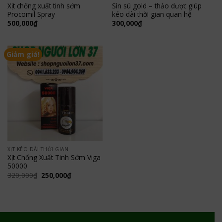
Xịt chống xuất tinh sớm
Sìn sú gold – thảo dược giúp
Procomil Spray
kéo dài thời gian quan hệ
500,000
₫
300,000
₫
Giảm giá!
XỊT KÉO DÀI THỜI GIAN
Xịt Chống Xuất Tinh Sớm Viga
50000
Giá
Giá
320,000
₫
250,000
₫
gốc
hiện
là:
tại
320,000₫.
là:
250,000₫.