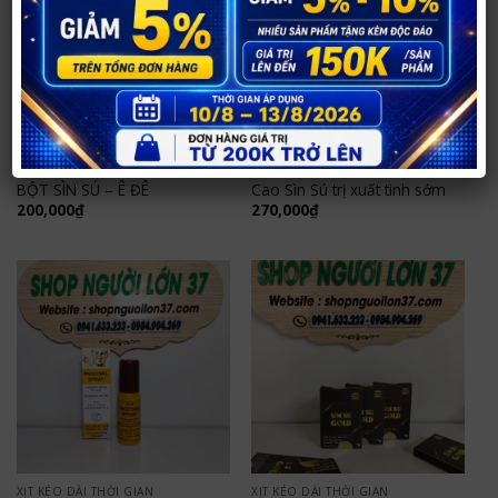
XỊT KÉO DÀI THỜI GIAN
XỊT KÉO DÀI THỜI GIAN
BỘT SÌN SÚ – Ê ĐÊ
Cao Sìn Sú trị xuất tinh sớm
200,000
₫
270,000
₫
XỊT KÉO DÀI THỜI GIAN
XỊT KÉO DÀI THỜI GIAN