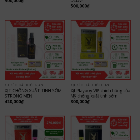
DELAY
500,000
₫
500,000
₫
XỊT KÉO DÀI THỜI GIAN
XỊT KÉO DÀI THỜI GIAN
XỊT CHỐNG XUẤT TINH SỚM
Xịt Playboy VIP chính hãng của
STRONG MEN
Mỹ chống xuất tinh sớm
420,000
₫
300,000
₫