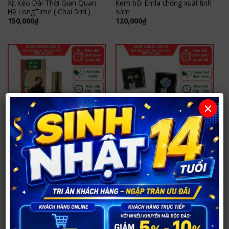
Xịt Kéo Dài Thời Gian Quan
Kem bôi Emla chống xuất tinh
Hệ LongTime ( Chai 5ml )
sớm
150,000
₫
120,000
₫
×
XỊT KÉO DÀI THỜI GIAN
XỊT KÉO DÀI THỜI GIAN
Xịt Sìn Sú Ê Đê kéo dài thời
Gel Sìn Sú Ê Đê Chính Hãng –
gian quan hệ
Kéo Dài Thời Gian Quan Hệ
220,000
₫
180,000
₫