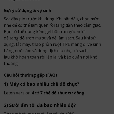
Gợi ý sử dụng & vệ sinh
Sạc đầy pin trước khi dùng. Khi bắt đầu, chọn mức
nhẹ để cơ thể làm quen rồi tăng dần theo cảm giác.
Bạn có thể dùng kèm gel bôi trơn gốc nước
để tăng độ trơn mượt và dễ làm sạch. Sau khi sử
dụng, tắt máy, tháo phần ruột TPE mang đi vệ sinh
bằng nước ấm và dung dịch dịu nhẹ, xả sạch,
lau khô hoàn toàn rồi lắp lại và bảo quản nơi khô
thoáng.
Câu hỏi thường gặp (FAQ)
1) Máy có bao nhiêu chế độ thụt?
Leten Version 4 có
7 chế độ thụt tự động
.
2) Sưởi ấm tối đa bao nhiêu độ?
Theo mô tả, máy sưởi ấm tối đa
42°C
.