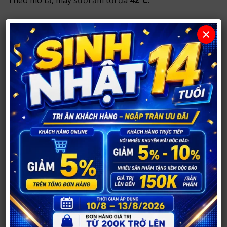
3) Màn hình LCD dùng để làm gì?
×
LCD giúp bạn theo dõi trạng thái vận hành; tốc độ có
thể chỉnh bằng
núm xoay
theo mô tả.
4) Máy sạc bằng gì?
Sản phẩm
sạc USB
, tiện lợi khi dùng với nhiều nguồn
sạc.
5) Vệ sinh phần ruột ra sao?
Tháo ruột TPE để rửa sạch, lau khô hoàn toàn trước
khi lắp lại. Bảo quản nơi khô thoáng.
Lưu ý an toàn/chống chỉ định
Chỉ dành cho người trưởng thành (18+). Dừng sử
dụng nếu đau rát hoặc kích ứng.