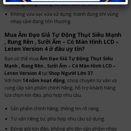
Không dùng chung để đảm bảo vệ sinh.
Không vừa sạc vừa sử dụng; tránh dùng khi vùng
nhạy cảm đang tổn thương.
Mua Âm Đạo Giả Tự Động Thụt Siêu Mạnh
, Rung Rên , Sưởi Ấm – Có Màn Hình LCD –
Leten Version 4 ở đâu uy tín?
Bạn có thể mua
Âm Đạo Giả Tự Động Thụt Siêu
Mạnh , Rung Rên , Sưởi Ấm – Có Màn Hình LCD –
Leten Version 4
tại
Shop Người Lớn 37
.
Với hơn
14 năm hoạt động
, shop chuyên tư vấn và
cung cấp sản phẩm chính hãng, hỗ trợ khách hàng
lựa chọn kín đáo, phù hợp nhu cầu.
Sản phẩm chính hãng, thông tin rõ ràng.
Tư vấn riêng tư, phù hợp nhu cầu sử dụng.
Đóng gói kín đáo, không ghi tên sản phẩm nhạy