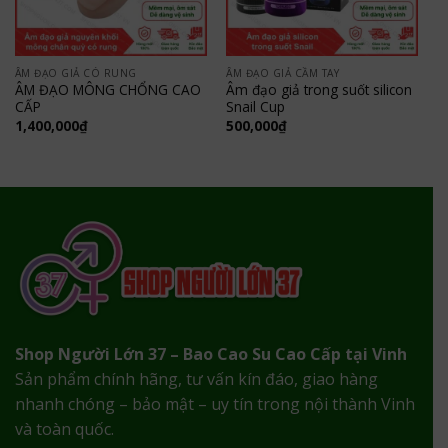
ÂM ĐẠO GIẢ CÓ RUNG
ÂM ĐẠO GIẢ CẦM TAY
ÂM ĐẠO MÔNG CHỔNG CAO
Âm đạo giả trong suốt silicon
CẤP
Snail Cup
1,400,000
₫
500,000
₫
Shop Người Lớn 37 – Bao Cao Su Cao Cấp tại Vinh
Sản phẩm chính hãng, tư vấn kín đáo, giao hàng
nhanh chóng – bảo mật – uy tín trong nội thành Vinh
và toàn quốc.