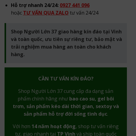
Hỗ trợ nhanh 24/24:
0927 441 096
hoặc
TƯ VẤN QUA ZALO
tư vấn 24/24
Shop Người Lớn 37 giao hàng kín đáo tại Vinh
và toàn quốc, ưu tiên sự riêng tư, bảo mật và
trải nghiệm mua hàng an toàn cho khách
hàng.
CẦN TƯ VẤN KÍN ĐÁO?
Shop Người Lớn 37 cung cấp đa dạng sản
phẩm chính hãng như
bao cao su, gel bôi
trơn, sản phẩm kéo dài thời gian, sextoy và
sản phẩm hỗ trợ đời sống tình dục
.
Với hơn
14 năm hoạt động
, shop tư vấn riêng
tư, giao nhanh tại
TP Vinh
và ship toàn quốc