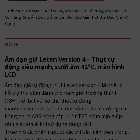
Danh mục:
Âm Đạo Giả Cầm Tay
,
Âm Đạo Giả Có Rung
,
Âm Đạo Giả
Có Tiếng Rên
,
Âm Đạo Giả Silicon
,
Âm Đạo Giả Thụt
,
Âm Đạo Giả Tự
Động
MÔ TẢ
Âm đạo giả Leten Version 4 – Thụt tự
động siêu mạnh, sưởi ấm 42°C, màn hình
LCD
Âm đạo giả tự động thụt Leten Version 4 là thiết bị
hỗ trợ thủ dâm dành cho nam giới trưởng thành
(18+), nổi bật với cơ chế thụt tự động
mạnh mẽ và thiết kế hiện đại. Sản phẩm có vỏ ngoài
bằng nhựa ABS cứng cáp, ruột TPE mềm mịn giúp
cảm giác êm ái khi sử dụng đúng cách.
Theo mô tả, phần ruột có các chi tiết mềm bên trong,
khi máy hoạt động sẽ tăng tiếp xúc và tạo cảm giác