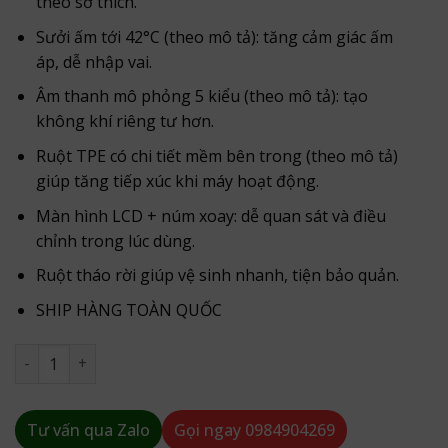
theo sở thích.
Sưởi ấm tới 42°C (theo mô tả): tăng cảm giác ấm
áp, dễ nhập vai.
Âm thanh mô phỏng 5 kiểu (theo mô tả): tạo
không khí riêng tư hơn.
Ruột TPE có chi tiết mềm bên trong (theo mô tả)
giúp tăng tiếp xúc khi máy hoạt động.
Màn hình LCD + núm xoay: dễ quan sát và điều
chỉnh trong lúc dùng.
Ruột tháo rời giúp vệ sinh nhanh, tiện bảo quản.
SHIP HÀNG TOÀN QUỐC
Âm Đạo Giả Tự Động Thụt Siêu Mạnh , Rung Rên , Sưởi Ấm -
Tư vấn qua Zalo
Gọi ngay
0984904269