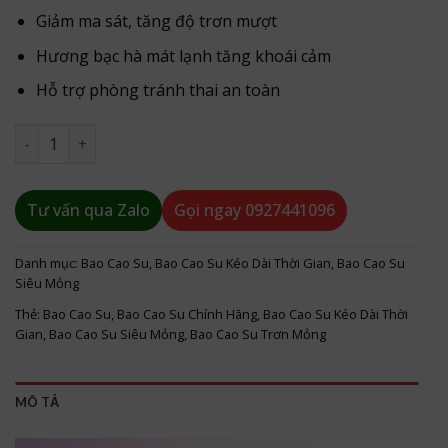
Giảm ma sát, tăng độ trơn mượt
Hương bạc hà mát lạnh tăng khoái cảm
Hỗ trợ phòng tránh thai an toàn
Bao Cao Su MaxxMen 0.03mm Kéo Dài Thời Gian Hộp 12 Cái 
Tư vấn qua Zalo
Gọi ngay
0927441096
Danh mục:
Bao Cao Su
,
Bao Cao Su Kéo Dài Thời Gian
,
Bao Cao Su
Siêu Mỏng
Thẻ:
Bao Cao Su
,
Bao Cao Su Chính Hãng
,
Bao Cao Su Kéo Dài Thời
Gian
,
Bao Cao Su Siêu Mỏng
,
Bao Cao Su Trơn Mỏng
MÔ TẢ