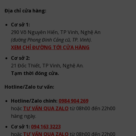
Địa chỉ cửa hàng:
Cơ sở 1:
290 Võ Nguyên Hiến, TP Vinh, Nghệ An
(đường Phong Đình Cảng cũ, TP. Vinh)
.
XEM CHỈ ĐƯỜNG TỚI CỬA HÀNG
Cơ sở 2:
21 Đốc Thiết, TP Vinh, Nghệ An.
Tạm thời đóng cửa.
Hotline/Zalo tư vấn:
Hotline/Zalo chính:
0984 904 269
hoặc
TƯ VẤN QUA ZALO
từ 08h00 đến 22h00
hàng ngày.
Cơ sở 1:
094 163 3223
hoặc
TƯ VẤN QUA ZALO
từ 08h00 đến 22h00