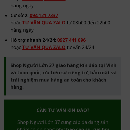
hàng ngày.
Cơ sở 2:
094 121 7337
hoặc
TƯ VẤN QUA ZALO
từ 08h00 đến 22h00
hàng ngày.
Hỗ trợ nhanh 24/24:
0927 441 096
hoặc
TƯ VẤN QUA ZALO
tư vấn 24/24
Shop Người Lớn 37 giao hàng kín đáo tại Vinh
và toàn quốc, ưu tiên sự riêng tư, bảo mật và
trải nghiệm mua hàng an toàn cho khách
hàng.
CẦN TƯ VẤN KÍN ĐÁO?
Shop Người Lớn 37 cung cấp đa dạng sản
phẩm chính hãng như
bao cao su, gel bôi