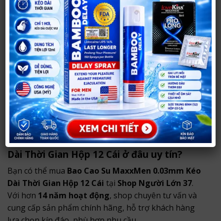
Có phù hợp cho người mới không?
Thiết kế dễ sử dụng, phù hợp cho cả người mới.
Có thể dùng thêm gel không?
Có thể kết hợp gel để tăng trải nghiệm.
Có gây khó chịu không?
Không, sản phẩm mang lại cảm giác thoải mái và dễ
chịu.
Mua Bao Cao Su MaxxMen 0.03mm Kéo
Dài Thời Gian Hộp 12 Cái ở đâu uy tín?
Bạn có thể mua
Bao Cao Su MaxxMen 0.03mm Kéo
Dài Thời Gian Hộp 12 Cái
tại
Shop Người Lớn 37
.
Với hơn
14 năm hoạt động
, shop chuyên tư vấn và
cung cấp sản phẩm chính hãng, hỗ trợ khách hàng
lựa chọn kín đáo, phù hợp nhu cầu.