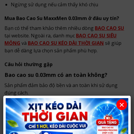
Ngừng sử dụng nếu cảm thấy khó chịu
Mua Bao Cao Su MaxxMen 0.03mm ở đâu uy tín?
Bạn có thể tham khảo thêm nhiều dòng
BAO CAO SU
tại website. Ngoài ra, danh mục
BAO CAO SU SIÊU
MỎNG
và
BAO CAO SU KÉO DÀI THỜI GIAN
sẽ giúp
bạn dễ dàng lựa chọn sản phẩm phù hợp.
Câu hỏi thường gặp
Bao cao su 0.03mm có an toàn không?
Sản phẩm đảm bảo độ bền và an toàn khi sử dụng
đúng cách.
×
Có giúp kéo dài thời gian không?
Có, sản phẩm hỗ trợ duy trì thời gian quan hệ tốt
hơn.