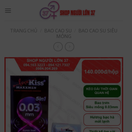
Skip
to
content
TRANG CHỦ
/
BAO CAO SU
/
BAO CAO SU SIÊU
MỎNG