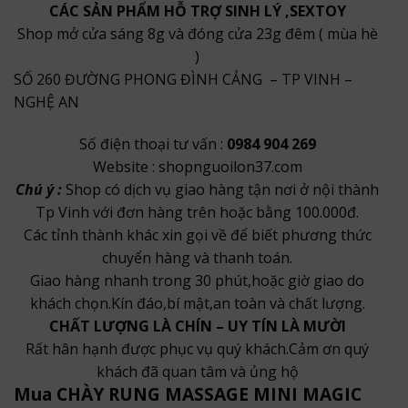
CÁC SẢN PHẨM HỖ TRỢ SINH LÝ ,SEXTOY
Shop mở cửa sáng 8g và đóng cửa 23g đêm ( mùa hè
)
SỐ 260 ĐƯỜNG PHONG ĐÌNH CẢNG – TP VINH –
NGHỆ AN
Số điện thoại tư vấn :
0984 904 269
Website : shopnguoilon37.com
Chú ý :
Shop có dịch vụ giao hàng tận nơi ở nội thành
Tp Vinh với đơn hàng trên hoặc bằng 100.000đ.
Các tỉnh thành khác xin gọi về để biết phương thức
chuyển hàng và thanh toán.
Giao hàng nhanh trong 30 phút,hoặc giờ giao do
khách chọn.Kín đáo,bí mật,an toàn và chất lượng.
CHẤT LƯỢNG LÀ CHÍN – UY TÍN LÀ MƯỜI
Rất hân hạnh được phục vụ quý khách.Cảm ơn quý
khách đã quan tâm và ủng hộ
Mua CHÀY RUNG MASSAGE MINI MAGIC