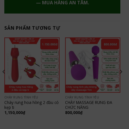
— MUA HÀNG AN TÂM.
SẢN PHẨM TƯƠNG TỰ
CHÀY RUNG TÌNH YÊU
CHÀY RUNG TÌNH YÊU
Chày rung hoa hồng 2 đầu có
CHÀY MASSAGE RUNG ĐA
kẹp ti
CHỨC NĂNG
1,150,000
₫
800,000
₫