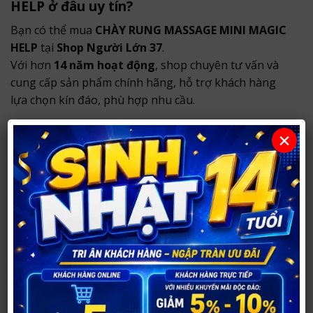
HELP ở đâu uy tín?
Bạn có thể mua
CHÀY RUNG MASSAGE MINI MAGIC
HELP
tại
Shop Người Lớn 37
.
Với hơn
14 năm hoạt động
, shop chuyên tư vấn và
cung cấp sản phẩm chính hãng, hỗ trợ khách hàng
lựa chọn kín đáo, phù hợp nhu cầu.
Sản phẩm chính hãng, thông tin rõ ràng.
×
Tư vấn riêng tư, phù hợp nhu cầu sử dụng.
Đóng gói kín đáo, không ghi tên sản phẩm nhạy
cảm bên ngoài.
Shop hỗ trợ tư vấn riêng tư, giao hàng nhanh tại
TP
Vinh
và ship toàn quốc với hình thức đóng gói kín
đáo, bảo mật thông tin khách hàng.
Thông tin mua hàng tại Shop Người Lớn
37