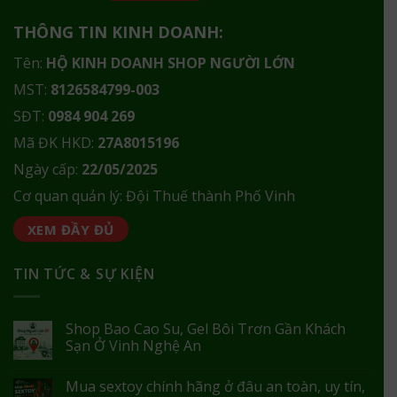
THÔNG TIN KINH DOANH:
Tên:
HỘ KINH DOANH SHOP NGƯỜI LỚN
MST:
8126584799-003
SĐT:
0984 904 269
Mã ĐK HKD:
27A8015196
Ngày cấp:
22/05/2025
Cơ quan quản lý: Đội Thuế thành Phố Vinh
XEM ĐẦY ĐỦ
TIN TỨC & SỰ KIỆN
Shop Bao Cao Su, Gel Bôi Trơn Gần Khách
Sạn Ở Vinh Nghệ An
Mua sextoy chính hãng ở đâu an toàn, uy tín,