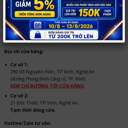
Shop hỗ trợ tư vấn kín đáo, giao hàng nhanh trong
nội thành Vinh
và
ship hàng toàn quốc
.
Sản phẩm được đóng gói cẩn thận, bảo mật thông tin
khách hàng và không ghi tên sản phẩm nhạy cảm
bên ngoài.
Địa chỉ cửa hàng:
Cơ sở 1:
290 Võ Nguyên Hiến, TP Vinh, Nghệ An
(đường Phong Đình Cảng cũ, TP. Vinh)
.
XEM CHỈ ĐƯỜNG TỚI CỬA HÀNG
Cơ sở 2:
21 Đốc Thiết, TP Vinh, Nghệ An.
Tạm thời đóng cửa.
Hotline/Zalo tư vấn: