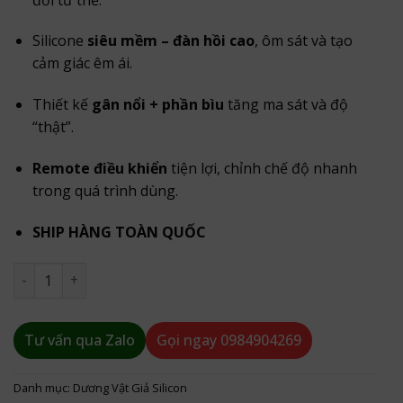
Silicone
siêu mềm – đàn hồi cao
, ôm sát và tạo
cảm giác êm ái.
Thiết kế
gân nổi + phần bìu
tăng ma sát và độ
“thật”.
Remote điều khiển
tiện lợi, chỉnh chế độ nhanh
trong quá trình dùng.
SHIP HÀNG TOÀN QUỐC
Dương vật cao cấp gắn tường rung ngoáy siêu mềm mới s
Tư vấn qua Zalo
Gọi ngay
0984904269
Danh mục:
Dương Vật Giả Silicon