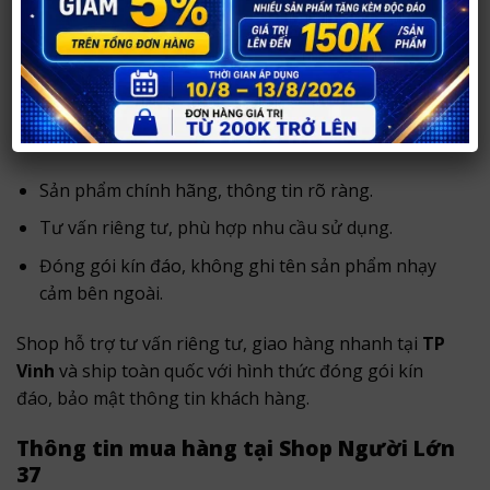
Bạn có thể mua
Dương vật cao cấp gắn tường
rung ngoáy siêu mềm mới
tại
Shop Người Lớn 37
.
Với hơn
14 năm hoạt động
, shop chuyên tư vấn và
cung cấp sản phẩm chính hãng, hỗ trợ khách hàng
lựa chọn kín đáo, phù hợp nhu cầu.
Sản phẩm chính hãng, thông tin rõ ràng.
Tư vấn riêng tư, phù hợp nhu cầu sử dụng.
Đóng gói kín đáo, không ghi tên sản phẩm nhạy
cảm bên ngoài.
Shop hỗ trợ tư vấn riêng tư, giao hàng nhanh tại
TP
Vinh
và ship toàn quốc với hình thức đóng gói kín
đáo, bảo mật thông tin khách hàng.
Thông tin mua hàng tại Shop Người Lớn
37