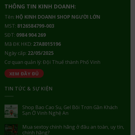
THÔNG TIN KINH DOANH:
Tên:
HỘ KINH DOANH SHOP NGƯỜI LỚN
MST:
8126584799-003
SĐT:
0984 904 269
Mã ĐK HKD:
27A8015196
Ngày cấp:
22/05/2025
Cơ quan quản lý: Đội Thuế thành Phố Vinh
XEM ĐẦY ĐỦ
TIN TỨC & SỰ KIỆN
Shop Bao Cao Su, Gel Bôi Trơn Gần Khách
Sạn Ở Vinh Nghệ An
Mua sextoy chính hãng ở đâu an toàn, uy tín,
chính hãng?