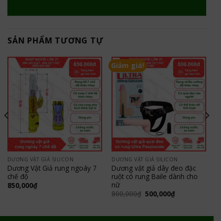
SẢN PHẨM TƯƠNG TỰ
Giảm giá!
DƯƠNG VẬT GIẢ SILICON
DƯƠNG VẬT GIẢ SILICON
Dương Vật Giả rung ngoáy 7
Dương vật giả dây đeo đặc
chế độ
ruột có rung Baile dành cho
nữ
850,000
₫
Giá
Giá
800,000
₫
500,000
₫
gốc
hiện
là:
tại
800,000₫.
là:
500,000₫.