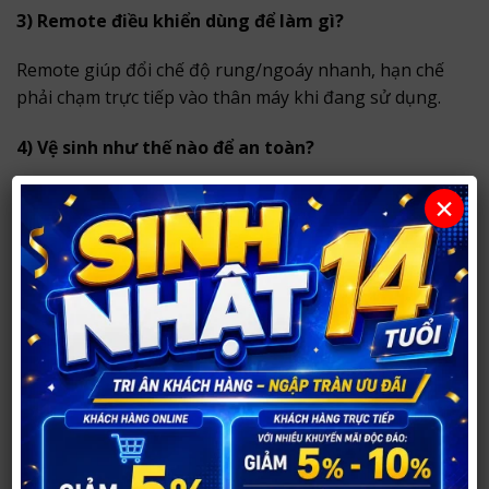
3) Remote điều khiển dùng để làm gì?
Remote giúp đổi chế độ rung/ngoáy nhanh, hạn chế
phải chạm trực tiếp vào thân máy khi đang sử dụng.
4) Vệ sinh như thế nào để an toàn?
Nên rửa phần silicone bằng nước ấm + xà phòng dịu
×
nhẹ, lau khô. Tránh để nước vào phần khoang pin/
điều khiển. Có thể lau sát khuẩn nhẹ, không ngâm
lâu.
5) Có nên dùng gel bôi trơn không?
Nên dùng
gel bôi trơn gốc nước
để tăng độ trơn
mượt, giảm ma sát và giúp trải nghiệm dễ chịu hơn.
Mua Dương vật cao cấp gắn tường rung
ngoáy siêu mềm mới ở đâu uy tín?