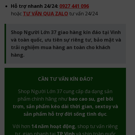
Hỗ trợ nhanh 24/24:
0927 441 096
hoặc
TƯ VẤN QUA ZALO
tư vấn 24/24
Shop Người Lớn 37 giao hàng kín đáo tại Vinh
và toàn quốc, ưu tiên sự riêng tư, bảo mật và
trải nghiệm mua hàng an toàn cho khách
hàng.
CẦN TƯ VẤN KÍN ĐÁO?
Shop Người Lớn 37 cung cấp đa dạng sản
phẩm chính hãng như
bao cao su, gel bôi
trơn, sản phẩm kéo dài thời gian, sextoy và
sản phẩm hỗ trợ đời sống tình dục
.
Với hơn
14 năm hoạt động
, shop tư vấn riêng
tư, giao nhanh tại
TP Vinh
và ship toàn quốc