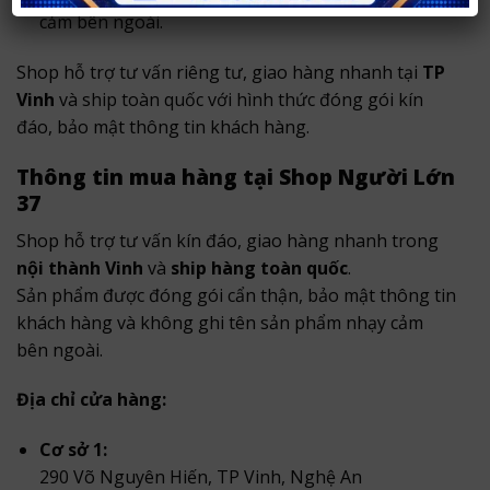
cảm bên ngoài.
Shop hỗ trợ tư vấn riêng tư, giao hàng nhanh tại
TP
Vinh
và ship toàn quốc với hình thức đóng gói kín
đáo, bảo mật thông tin khách hàng.
Thông tin mua hàng tại Shop Người Lớn
37
Shop hỗ trợ tư vấn kín đáo, giao hàng nhanh trong
nội thành Vinh
và
ship hàng toàn quốc
.
Sản phẩm được đóng gói cẩn thận, bảo mật thông tin
khách hàng và không ghi tên sản phẩm nhạy cảm
bên ngoài.
Địa chỉ cửa hàng:
Cơ sở 1:
290 Võ Nguyên Hiến, TP Vinh, Nghệ An