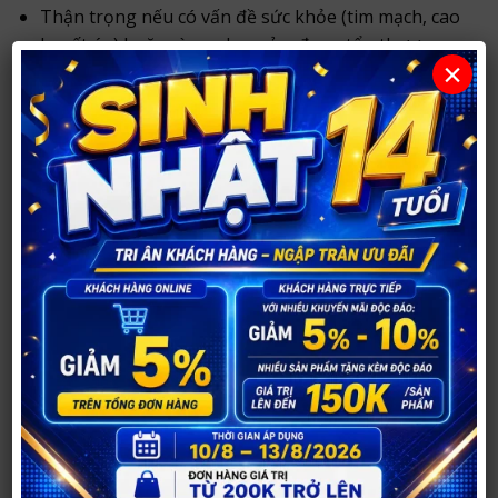
Thận trọng nếu có vấn đề sức khỏe (tim mạch, cao
huyết áp) hoặc vùng nhạy cảm đang tổn thương;
×
cân nhắc hỏi ý kiến chuyên gia.
Không dùng chung để đảm bảo vệ sinh. Luôn vệ
sinh trước và sau khi sử dụng.
Mua Dương Vật Giả Vibe Cao Cấp ở đâu uy
tín?
Bạn có thể mua
Dương Vật Giả Vibe Cao Cấp
tại
Shop Người Lớn 37
.
Với hơn
14 năm hoạt động
, shop chuyên tư vấn và
cung cấp sản phẩm chính hãng, hỗ trợ khách hàng
lựa chọn kín đáo, phù hợp nhu cầu.
Sản phẩm chính hãng, thông tin rõ ràng.
Tư vấn riêng tư, phù hợp nhu cầu sử dụng.
Đóng gói kín đáo, không ghi tên sản phẩm nhạy