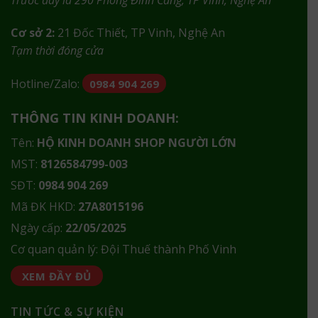
Cơ sở 2:
21 Đốc Thiết, TP Vinh, Nghệ An
Tạm thời đóng cửa
Hotline/Zalo:
0984 904 269
THÔNG TIN KINH DOANH:
Tên:
HỘ KINH DOANH SHOP NGƯỜI LỚN
MST:
8126584799-003
SĐT:
0984 904 269
Mã ĐK HKD:
27A8015196
Ngày cấp:
22/05/2025
Cơ quan quản lý: Đội Thuế thành Phố Vinh
XEM ĐẦY ĐỦ
TIN TỨC & SỰ KIỆN