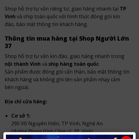
Shop hỗ trợ tư vấn riêng tư, giao hàng nhanh tại
TP
Vinh
và ship toàn quốc với hình thức đóng gói kín
đáo, bảo mật thông tin khách hàng.
Thông tin mua hàng tại Shop Người Lớn
37
Shop hỗ trợ tư vấn kín đáo, giao hàng nhanh trong
nội thành Vinh
và
ship hàng toàn quốc
.
Sản phẩm được đóng gói cẩn thận, bảo mật thông tin
khách hàng và không ghi tên sản phẩm nhạy cảm
bên ngoài.
Địa chỉ cửa hàng:
Cơ sở 1:
290 Võ Nguyên Hiến, TP Vinh, Nghệ An
(đường Phong Đình Cảng cũ, TP. Vinh)
.
XEM CHỈ ĐƯỜNG TỚI CỬA HÀNG