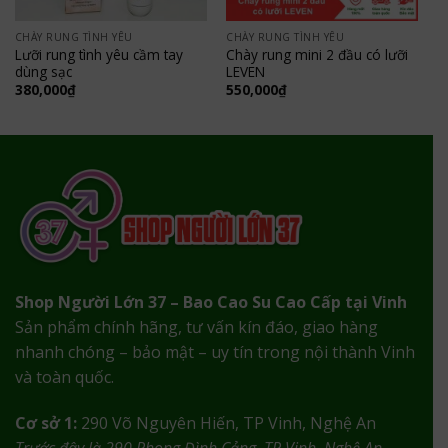
CHÀY RUNG TÌNH YÊU
CHÀY RUNG TÌNH YÊU
Lưỡi rung tình yêu cầm tay
Chày rung mini 2 đầu có lưỡi
dùng sạc
LEVEN
380,000
₫
550,000
₫
Shop Người Lớn 37 – Bao Cao Su Cao Cấp tại Vinh
Sản phẩm chính hãng, tư vấn kín đáo, giao hàng
nhanh chóng – bảo mật – uy tín trong nội thành Vinh
và toàn quốc.
Cơ sở 1:
290 Võ Nguyên Hiến, TP Vinh, Nghệ An
Trước đây là 290 Phong Đình Cảng, TP Vinh, Nghệ An