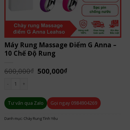
Máy Rung Massage Điểm G Anna –
10 Chế Độ Rung
Giá
Giá
600,000
500,000
₫
₫
gốc
hiện
Máy Rung Massage Điểm G Anna - 10 Chế Độ Rung số lượng
là:
tại
600,000₫.
là:
500,000₫.
Tư vấn qua Zalo
Gọi ngay
0984904269
Danh mục:
Chày Rung Tình Yêu