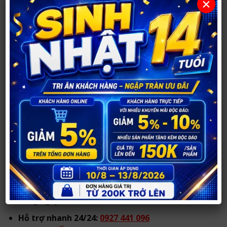
×
Cơ sở 2:
21 Đốc Thiết, TP Vinh, Nghệ An.
Tạm thời đóng cửa.
Hotline/Zalo tư vấn:
Hotline/Zalo chính:
0984 904 269
hoặc
TƯ VẤN QUA ZALO
từ 08h00 đến 22h00
hàng ngày.
Cơ sở 1:
094 163 3223
hoặc
TƯ VẤN QUA ZALO
từ 08h00 đến 22h00
hàng ngày.
Cơ sở 2:
094 121 7337
hoặc
TƯ VẤN QUA ZALO
từ 08h00 đến 22h00
hàng ngày.
Hỗ trợ nhanh 24/24:
0927 441 096