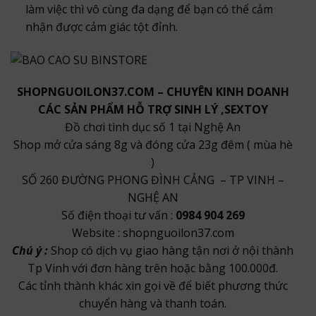
làm việc thì vô cùng đa dạng để bạn có thể cảm
nhận được cảm giác tột đỉnh.
SHOPNGUOILON37.COM – CHUYÊN KINH DOANH
CÁC SẢN PHẨM HỖ TRỢ SINH LÝ ,SEXTOY
Đồ chơi tình dục số 1 tại Nghệ An
Shop mở cửa sáng 8g và đóng cửa 23g đêm ( mùa hè
)
SỐ 260 ĐƯỜNG PHONG ĐÌNH CẢNG – TP VINH –
NGHỆ AN
Số điện thoại tư vấn :
0984 904 269
Website : shopnguoilon37.com
Chú ý :
Shop có dịch vụ giao hàng tận nơi ở nội thành
Tp Vinh với đơn hàng trên hoặc bằng 100.000đ.
Các tỉnh thành khác xin gọi về để biết phương thức
chuyển hàng và thanh toán.