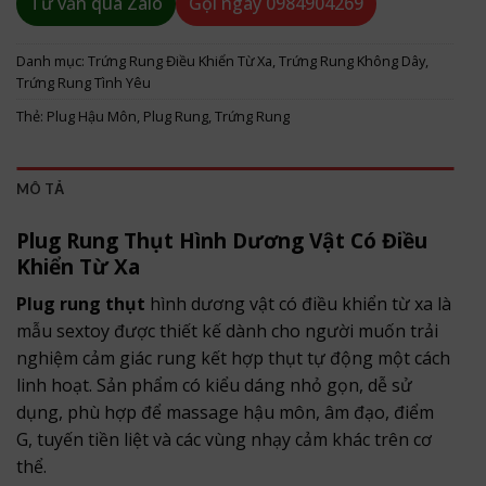
Tư vấn qua Zalo
Gọi ngay
0984904269
Danh mục:
Trứng Rung Điều Khiển Từ Xa
,
Trứng Rung Không Dây
,
Trứng Rung Tình Yêu
Thẻ:
Plug Hậu Môn
,
Plug Rung
,
Trứng Rung
MÔ TẢ
Plug Rung Thụt Hình Dương Vật Có Điều
Khiển Từ Xa
Plug rung thụt
hình dương vật có điều khiển từ xa là
mẫu sextoy được thiết kế dành cho người muốn trải
nghiệm cảm giác rung kết hợp thụt tự động một cách
linh hoạt. Sản phẩm có kiểu dáng nhỏ gọn, dễ sử
dụng, phù hợp để massage hậu môn, âm đạo, điểm
G, tuyến tiền liệt và các vùng nhạy cảm khác trên cơ
thể.