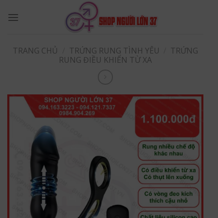
Skip
to
content
TRANG CHỦ
/
TRỨNG RUNG TÌNH YÊU
/
TRỨNG
RUNG ĐIỀU KHIỂN TỪ XA