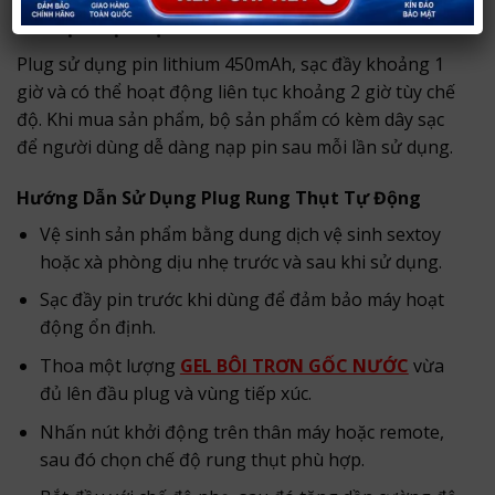
Pin Sạc Tiện Lợi
Plug sử dụng pin lithium 450mAh, sạc đầy khoảng 1
giờ và có thể hoạt động liên tục khoảng 2 giờ tùy chế
độ. Khi mua sản phẩm, bộ sản phẩm có kèm dây sạc
để người dùng dễ dàng nạp pin sau mỗi lần sử dụng.
Hướng Dẫn Sử Dụng Plug Rung Thụt Tự Động
Vệ sinh sản phẩm bằng dung dịch vệ sinh sextoy
hoặc xà phòng dịu nhẹ trước và sau khi sử dụng.
Sạc đầy pin trước khi dùng để đảm bảo máy hoạt
động ổn định.
Thoa một lượng
GEL BÔI TRƠN GỐC NƯỚC
vừa
đủ lên đầu plug và vùng tiếp xúc.
Nhấn nút khởi động trên thân máy hoặc remote,
sau đó chọn chế độ rung thụt phù hợp.