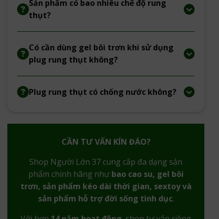
Sản phẩm có bao nhiêu chế độ rung
thụt?
Có cần dùng gel bôi trơn khi sử dụng
plug rung thụt không?
Plug rung thụt có chống nước không?
CẦN TƯ VẤN KÍN ĐÁO?
Shop Người Lớn 37 cung cấp đa dạng sản
phẩm chính hãng như
bao cao su, gel bôi
trơn, sản phẩm kéo dài thời gian, sextoy và
sản phẩm hỗ trợ đời sống tình dục
.
Với hơn
14 năm hoạt động
, shop tư vấn riêng