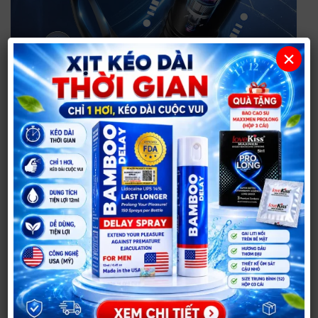
×
Thiết kế plug rung thụt tự động kích thích đa điểm
Điều Khiển Từ Xa Bằng Remote
Remote đi kèm giúp bật, tắt và thay đổi chế độ nhanh
chóng. Đây là điểm tiện lợi cho những ai thích sự kín
đáo, muốn chủ động kiểm soát nhịp rung thụt hoặc
dùng sản phẩm trong các màn dạo đầu cùng bạn
tình.