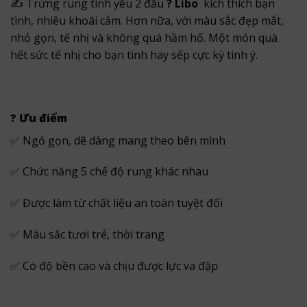
✍ Trứng rung tình yêu 2 đầu
? Libo
kích thích bạn
tình, nhiều khoái cảm. Hơn nữa, với màu sắc đẹp mắt,
nhỏ gọn, tế nhị và không quá hầm hố. Một món quà
hết sức tế nhị cho bạn tình hay sếp cực kỳ tinh ý.
?
Ưu điểm
✅ Ngỏ gọn, dẽ dàng mang theo bên mình
✅ Chức năng 5 chế độ rung khác nhau
✅ Được làm từ chất liệu an toàn tuyệt đối
✅ Màu sắc tươi trẻ, thời trang
✅ Có độ bền cao và chịu được lực va đập