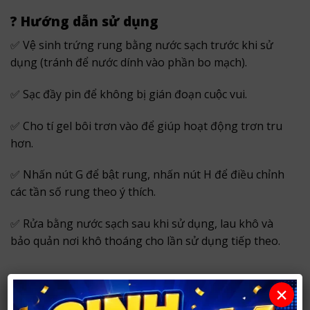
?
Hướng dẫn sử dụng
✅ Vệ sinh trứng rung bằng nước sạch trước khi sử
dụng (tránh để nước dính vào phần bo mạch).
✅ Sạc đầy pin để không bị gián đoạn cuộc vui.
✅ Cho tí gel bôi trơn vào để giúp hoạt động trơn tru
hơn.
✅ Nhấn nút G để bật rung, nhấn nút H để điều chỉnh
các tần số rung theo ý thích.
✅ Rửa bằng nước sạch sau khi sử dụng, lau khô và
bảo quản nơi khô thoáng cho lần sử dụng tiếp theo.
×
SHOPNGUOILON37.COM – CHUYÊN KINH DOANH