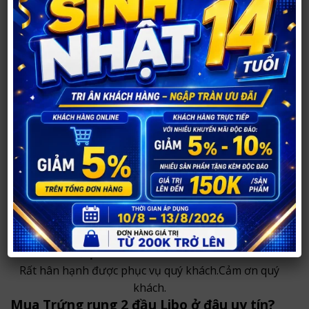
CÁC SẢN PHẨM HỖ TRỢ SINH LÝ ,SEXTOY
Đồ chơi tình dục số 1 tại Nghệ An
Shop mở cửa sáng 8g và đóng cửa 23g đêm ( mùa hè
)
SỐ 260 ĐƯỜNG PHONG ĐÌNH CẢNG – TP VINH –
NGHỆ AN
Số điện thoại tư vấn :
0984 904 269
Website : shopnguoilon37.com
Chú ý :
Shop có dịch vụ giao hàng tận nơi ở nội thành
Tp Vinh với đơn hàng trên hoặc bằng 100.000đ.
Các tỉnh thành khác xin gọi về để biết phương thức
chuyển hàng và thanh toán.
Giao hàng nhanh trong 30 phút,hoặc giờ giao do
khách chọn.Kín đáo,bí mật,an toàn và chất lượng.
CHẤT LƯỢNG LÀ CHÍN – UY TÍN LÀ MƯỜI
Rất hân hạnh được phục vụ quý khách.Cảm ơn quý
khách.
Mua Trứng rung 2 đầu Libo ở đâu uy tín?