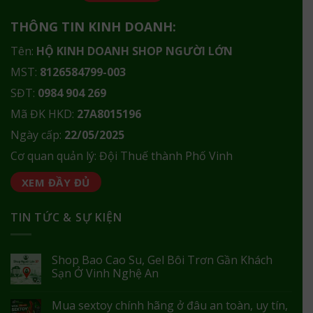
THÔNG TIN KINH DOANH:
Tên:
HỘ KINH DOANH SHOP NGƯỜI LỚN
MST:
8126584799-003
SĐT:
0984 904 269
Mã ĐK HKD:
27A8015196
Ngày cấp:
22/05/2025
Cơ quan quản lý: Đội Thuế thành Phố Vinh
XEM ĐẦY ĐỦ
TIN TỨC & SỰ KIỆN
Shop Bao Cao Su, Gel Bôi Trơn Gần Khách
Sạn Ở Vinh Nghệ An
Mua sextoy chính hãng ở đâu an toàn, uy tín,