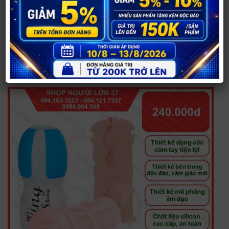
5. Cốc tình tự xử Qing – 400.000₫
CỐC TỰ XỬ là sản phẩm của Hồng Kong, dùng cho
nam giới tự xử với cảm giác y như thật. Giá 400.000
đồng/cái. Là món quà đặc biệt cho quý ông có vợ
đang trong thời kỳ thai nghén,sau khi sinh mà phải
kiêng cữ.