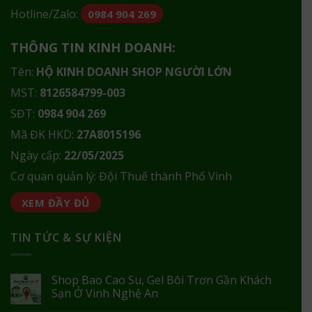
Hotline/Zalo:
0984 904 269
THÔNG TIN KINH DOANH:
Tên:
HỘ KINH DOANH SHOP NGƯỜI LỚN
MST:
8126584799-003
SĐT:
0984 904 269
Mã ĐK HKD:
27A8015196
Ngày cấp:
22/05/2025
Cơ quan quản lý: Đội Thuế thành Phố Vinh
XEM ĐẦY ĐỦ
TIN TỨC & SỰ KIỆN
Shop Bao Cao Su, Gel Bôi Trơn Gần Khách
Sạn Ở Vinh Nghệ An