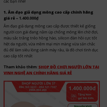
các bạn nhé!
1. Âm đạo giả dạng mông cao cấp chính hãng
giá rẻ –
1.400.000
₫
Âm đạo giả dạng mông cao cấp được thiết kế giống
người con gái đang nằm úp chổng mông lên chờ đợi,
màu sắc trắng trẻo hồng hào, silicon đàn hồi cực tốt
hệt da người, vừa mềm mại mịn màng vừa săn chắc
đủ để làm siêu lòng cánh mày râu, là đồ chơi tình dục
cao cấp tốt nhất
Tham khảo thêm
:
SHOP ĐỒ CHƠI NGƯỜI LỚN TẠI
VINH NGHỆ AN CHÍNH HÃNG GIÁ RẺ