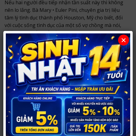
Nếu hai người đều tiếp nhận tần suất này thì không
nên lo lắng. Bà Mary • Euler Pini, chuyên gia trị liệu
tâm lý tình dục thành phố Houston, Mỹ cho biết, đối
với cuộc sống tình dục của một số vợ chồng mà nói,
chất lượng thắng cả số lượng.
×
Đặc biệt là những người sau 40 tuổi, 1 lần quan hệ
tình dục chất lượng sẽ chiến thắng sự đam mê tình
dục hàng ngày. Hai vợ chồng cùng học những điều
mới, cùng thám hiểm khám phá các tư thế mới sẽ làm
cho mối quan hệ vợ chồng nâng cao độ mật thiết và
xích lại gần hơn.
1 lần/tháng
Khi vợ chồng mỗi tháng chỉ có 1 lần, hai bên cần phải
có một cuộc trao đổi thẳng thắn và cởi mở về tình dục.
Lúc này rất có thể là cơ thể hoặc tình cảm của một
người đã có vấn đề nhưng quan hệ vợ chồng vẫn có
thể duy trì. Hai người nên giao lưu nói chuyện thẳng
thắn để giải quyết vấn đề, nếu người vợ đã có nỗ lực