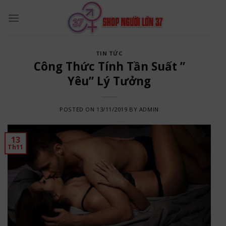
Skip
to
content
TIN TỨC
Công Thức Tính Tần Suất ”
Yêu” Lý Tưởng
POSTED ON
13/11/2019
BY
ADMIN
13
Th11