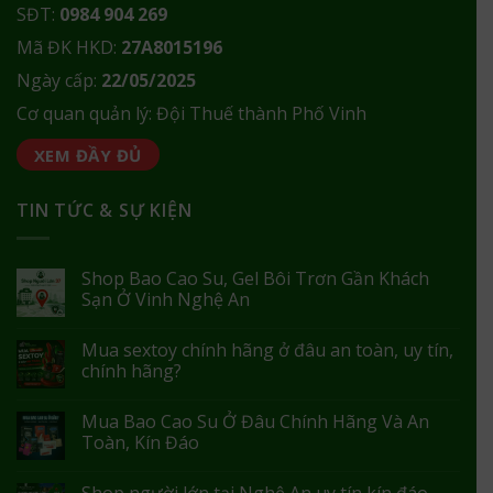
SĐT:
0984 904 269
Mã ĐK HKD:
27A8015196
Ngày cấp:
22/05/2025
Cơ quan quản lý: Đội Thuế thành Phố Vinh
XEM ĐẦY ĐỦ
TIN TỨC & SỰ KIỆN
Shop Bao Cao Su, Gel Bôi Trơn Gần Khách
Sạn Ở Vinh Nghệ An
Mua sextoy chính hãng ở đâu an toàn, uy tín,
chính hãng?
Mua Bao Cao Su Ở Đâu Chính Hãng Và An
Toàn, Kín Đáo
Shop người lớn tại Nghệ An uy tín kín đáo