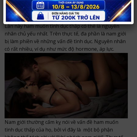
lớn hơn trong quan hệ tình dục, người chồng nên sẵn
sàng giảm nhu cầu quan hệ tình dục của mình.
Mấy lần/năm
Lần này ham muốn tình dục thấp có thể là nguyên
nhân chủ yếu nhất. Trên thực tế, đa phần là nam giới
bị làm phiền về những vấn đề tình dục. Nguyên nhân
có rất nhiều, ví dụ như mức độ hormone, áp lực.
Nam giới thường cấm kỵ nói về vấn đề ham muốn
tình dục thấp của họ, bởi vì đây là một bộ phận