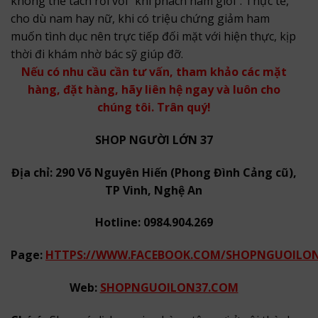
không thể tách rời với “khí phách nam giới”. Thực tế,
cho dù nam hay nữ, khi có triệu chứng giảm ham
muốn tình dục nên trực tiếp đối mặt với hiện thực, kịp
thời đi khám nhờ bác sỹ giúp đỡ.
Nếu có nhu cầu cần tư vấn, tham khảo các mặt
hàng, đặt hàng, hãy liên hệ ngay và luôn cho
chúng tôi. Trân quý!
SHOP NGƯỜI LỚN 37
Địa chỉ: 290 Võ Nguyên Hiến (Phong Đình Cảng cũ),
TP Vinh, Nghệ An
Hotline: 0984.904.269
Page:
HTTPS://WWW.FACEBOOK.COM/SHOPNGUOILO
Web:
SHOPNGUOILON37.COM