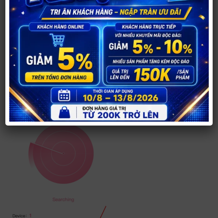
Bước 9.1:
Nhấn và giữ nút nguồn của trứng rung
để khởi động trứng rung
Bước 9.2:
Sau khi khởi động trứng rung thì ứng
dụng sẽ tìm thấy như ảnh dưới
, nhấn Connect để
kết nối