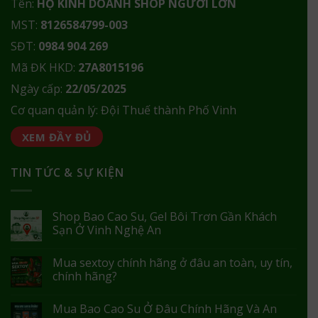
Tên:
HỘ KINH DOANH SHOP NGƯỜI LỚN
MST:
8126584799-003
SĐT:
0984 904 269
Mã ĐK HKD:
27A8015196
Ngày cấp:
22/05/2025
Cơ quan quản lý: Đội Thuế thành Phố Vinh
XEM ĐẦY ĐỦ
TIN TỨC & SỰ KIỆN
Shop Bao Cao Su, Gel Bôi Trơn Gần Khách
Sạn Ở Vinh Nghệ An
Mua sextoy chính hãng ở đâu an toàn, uy tín,
chính hãng?
Mua Bao Cao Su Ở Đâu Chính Hãng Và An