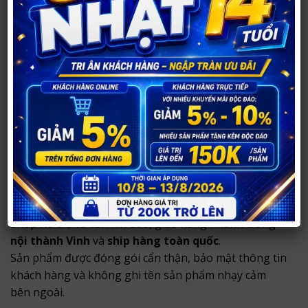
trong việc sinh con trai.
Tư thế quan hệ, hướng dẫn cách kích thích giúp
bạn sinh con trai dễ dàng hơn đạt hiệu quả cao
nhất.
Những lưu ý, kiêng khem quan trọng giúp bạn
sinh con trai.
Mẹo nhỏ giúp cả hai lên đỉnh dễ dàng tạo điều
kiện tốt cho việc sinh con trai.
Thông tin mua hàng tại Shop Người Lớn
37
Shop hỗ trợ tư vấn kín đáo, giao hàng nhanh trong
nội thành Vinh
và
ship hàng toàn quốc
.
Sản phẩm được đóng gói cẩn thận, bảo mật thông tin
khách hàng và không ghi tên sản phẩm nhạy cảm
bên ngoài.