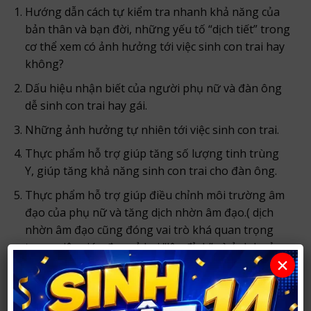
Hướng dẫn cách tự kiểm tra nhanh khả năng của
bản thân và bạn đời, những yếu tố “dịch tiết” trong
cơ thể xem có ảnh hưởng tới việc sinh con trai hay
không?
Dấu hiệu nhận biết của người phụ nữ và đàn ông
dễ sinh con trai hay gái.
Những ảnh hưởng tự nhiên tới việc sinh con trai.
Thực phẩm hỗ trợ giúp tăng số lượng tinh trùng
Y, giúp tăng khả năng sinh con trai cho đàn ông.
Thực phẩm hỗ trợ giúp điều chỉnh môi trường âm
đạo của phụ nữ và tăng dịch nhờn âm đạo.( dịch
nhờn âm đạo cũng đóng vai trò khá quan trọng
trong việc giúp đưa cả hai “lên đỉnh” và ảnh hưởng
×
tới việc sinh con trai).
Thời điểm giao hợp hiệu quả: hướng dẫn cách tính
ngày giao hợp để mang lại hiệu quả cao nhất