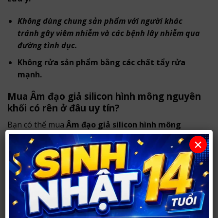
Không dùng chung sản phẩm với người khác
tránh gây viêm nhiễm và các bệnh lây nhiễm qua
đường tình dục.
Không rửa sản phẩm bằng các chất tẩy rửa
mạnh.
Mua Âm đạo giả silicon hình mông nguyên
khối có rên ở đâu uy tín?
Bạn có thể mua
Âm đạo giả silicon hình mông
nguyên khối có rên
tại
Shop Người Lớn 37
.
×
Với hơn
14 năm hoạt động
, shop chuyên tư vấn và
cung cấp sản phẩm chính hãng, hỗ trợ khách hàng
lựa chọn kín đáo, phù hợp nhu cầu.
Sản phẩm chính hãng, thông tin rõ ràng.
Tư vấn riêng tư, phù hợp nhu cầu sử dụng.