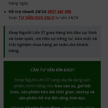
hàng ngày.
Hỗ trợ nhanh 24/24:
0927 441 096
hoặc
TƯ VẤN QUA ZALO
tư vấn 24/24
Shop Người Lớn 37 giao hàng kín đáo tại Vinh
và toàn quốc, ưu tiên sự riêng tư, bảo mật và
trải nghiệm mua hàng an toàn cho khách
hàng.
CẦN TƯ VẤN KÍN ĐÁO?
Shop Người Lớn 37 cung cấp đa dạng sản
phẩm chính hãng như
bao cao su, gel bôi
trơn, sản phẩm kéo dài thời gian, sextoy và
sản phẩm hỗ trợ đời sống tình dục
.
Với hơn
14 năm hoạt động
, shop tư vấn riêng