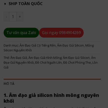
SHIP TOÀN QUỐC
Âm đạo giả silicon hình mông nguyên khối có rên số lượng
Tư vấn qua Zalo
Gọi ngay
0984904269
Danh mục:
Âm Đạo Giả Có Tiếng Rên
,
Âm Đạo Giả Silicon
,
Mông
Silicon Nguyên Khối
Thẻ:
Âm Đạo Giả
,
Âm Đạo Giả Hình Mông
,
Âm Đạo Giả Silicon
,
Âm
Đọa Giả Nguyên Khối
,
Đồ Chơi Người Lớn
,
Đồ Chơi Phòng The
,
Lồn
Giả
MÔ TẢ
1. Âm đạo giả silicon hình mông nguyên
khối