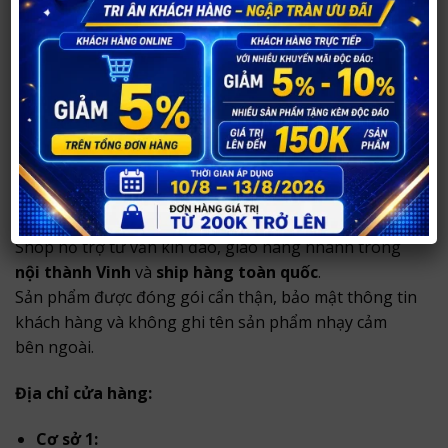
Đóng gói kín đáo, không ghi tên sản phẩm nhạy
cảm bên ngoài.
Shop hỗ trợ tư vấn riêng tư, giao hàng nhanh tại
TP
Vinh
và ship toàn quốc với hình thức đóng gói kín
đáo, bảo mật thông tin khách hàng.
Thông tin mua hàng tại Shop Người Lớn
37
Shop hỗ trợ tư vấn kín đáo, giao hàng nhanh trong
nội thành Vinh
và
ship hàng toàn quốc
.
Sản phẩm được đóng gói cẩn thận, bảo mật thông tin
khách hàng và không ghi tên sản phẩm nhạy cảm
bên ngoài.
Địa chỉ cửa hàng:
Cơ sở 1: