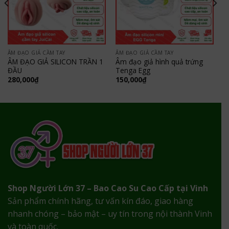
ÂM ĐẠO GIẢ CẦM TAY
ÂM ĐẠO GIẢ CẦM TAY
ÂM ĐẠO GIẢ SILICON TRẦN 1
Âm đạo giả hình quả trứng
ĐẦU
Tenga Egg
280,000
₫
150,000
₫
Shop Người Lớn 37 – Bao Cao Su Cao Cấp tại Vinh
Sản phẩm chính hãng, tư vấn kín đáo, giao hàng
nhanh chóng – bảo mật – uy tín trong nội thành Vinh
và toàn quốc.