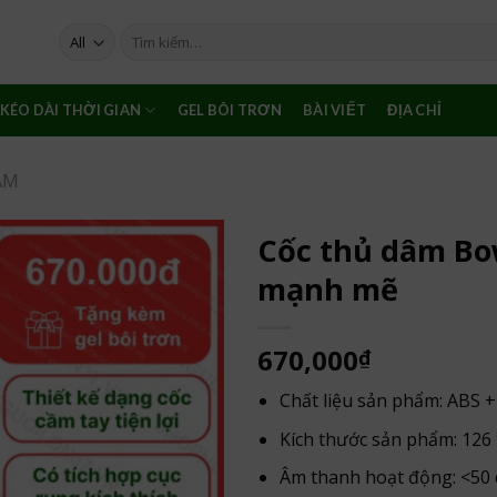
Tìm
kiếm:
KÉO DÀI THỜI GIAN
GEL BÔI TRƠN
BÀI VIẾT
ĐỊA CHỈ
ÂM
Cốc thủ dâm Bow
mạnh mẽ
670,000
₫
Chất liệu sản phẩm: ABS + T
Kích thước sản phẩm: 126
Âm thanh hoạt động: <50 d