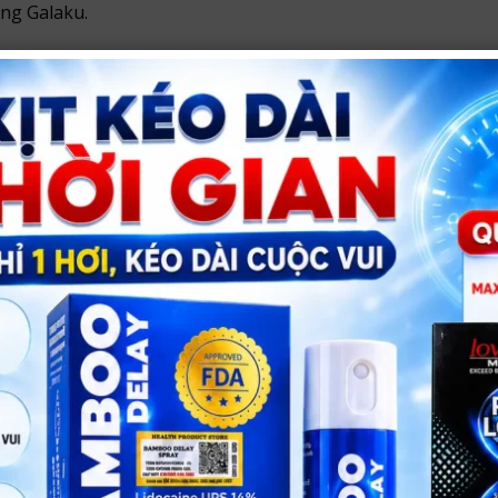
ng Galaku.
 da.