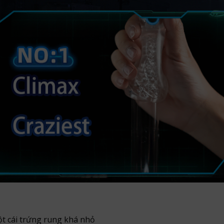
ột cái trứng rung khá nhỏ