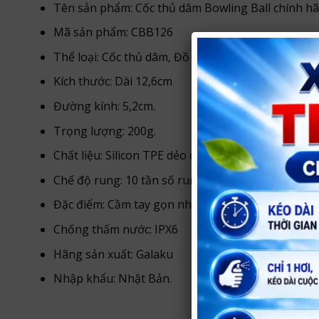
Tên sản phẩm: Cốc thủ dâm Bowling Ball chính hã
Mã sản phẩm: CBB126
Thể loại: Cốc thủ dâm, Đồ chơi cho nam
Kích thước: Dài 12,6cm
Đường kính: 5,2cm.
Trọng lượng: 200g.
Chất liệu: Silicon TPE dẻo dai đàn hồi, an toàn cho
Chế độ rung: 10 tần số rung động mạnh mẽ.
Đặc điểm: Cầm tay gọn nhẹ.
Chống thấm nước: IPX6
Hãng sản xuất: Galaku
Nhập khẩu: Nhật Bản.