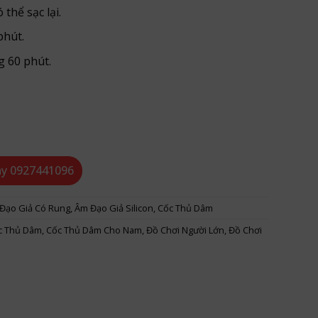
thể sạc lại.
phút.
g 60 phút.
ỏ gọn rung mạnh mẽ số lượng
ay
0927441096
Đạo Giả Có Rung
,
Âm Đạo Giả Silicon
,
Cốc Thủ Dâm
c Thủ Dâm
,
Cốc Thủ Dâm Cho Nam
,
Đồ Chơi Người Lớn
,
Đồ Chơi