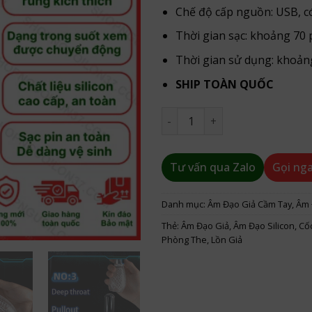
Chế độ cấp nguồn: USB, có 
Thời gian sạc: khoảng 70 
Thời gian sử dụng: khoản
SHIP TOÀN QUỐC
Cốc thủ dâm Bowling Ball nh
Tư vấn qua Zalo
Gọi ng
Danh mục:
Âm Đạo Giả Cầm Tay
,
Âm 
Thẻ:
Âm Đạo Giả
,
Âm Đạo Silicon
,
Cố
Phòng The
,
Lồn Giả