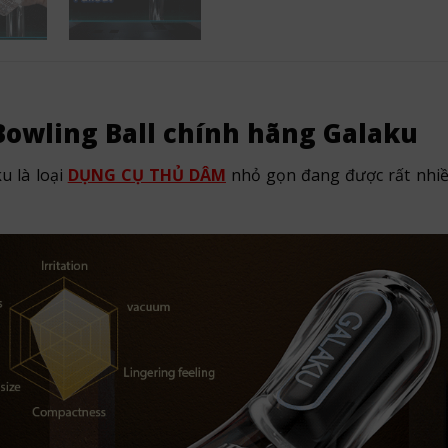
 Bowling Ball chính hãng Galaku
u là loại
DỤNG CỤ THỦ DÂM
nhỏ gọn đang được rất nhiề