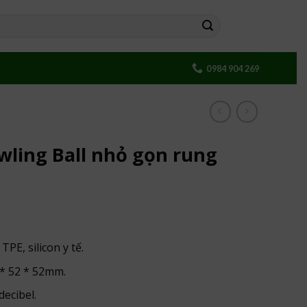
0984 904 269
ling Ball nhỏ gọn rung
PE, silicon y tế.
 * 52 * 52mm.
ecibel.