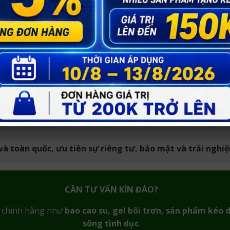
ng ngày.
ng ngày.
ng ngày.
 và toàn quốc, ưu tiên sự riêng tư, bảo mật và trải ngh
CẦN TƯ VẤN KÍN ĐÁO?
m chính hãng như
bao cao su, gel bôi trơn, sản phẩm kéo d
sống tình dục
.