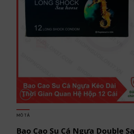
MÔ TẢ
Bao Cao Su Cá Ngựa Double S