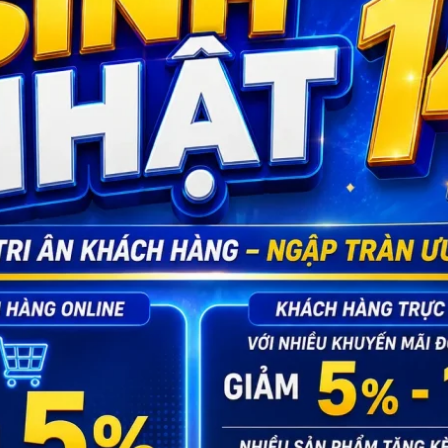
 Vinh
và ship toàn quốc với hình thức đóng gói kín đáo, bảo
 Người Lớn 37
nội thành Vinh
và
ship hàng toàn quốc
.
in khách hàng và không ghi tên sản phẩm nhạy cảm bên ngo