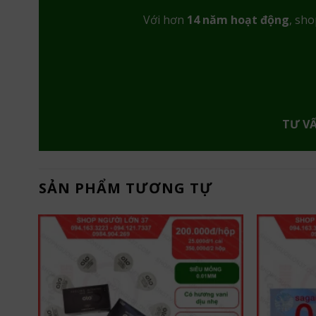
Với hơn
14 năm hoạt động
, sho
TƯ V
SẢN PHẨM TƯƠNG TỰ