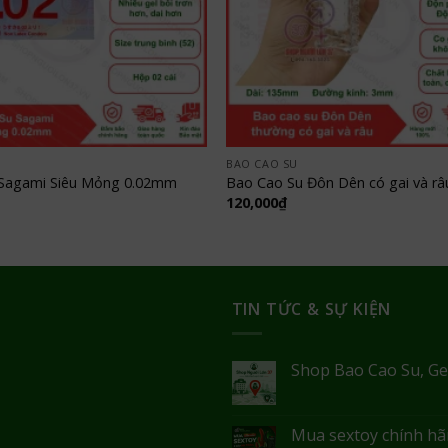
BAO CAO SU
 Sagami Siêu Mỏng 0.02mm
Bao Cao Su Đôn Dên có gai và râ
120,000
₫
TIN TỨC & SỰ KIỆN
Shop Bao Cao Su, Ge
Mua sextoy chính hãn