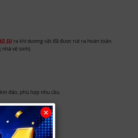
AO SU
ra khi dương vật đã được rút ra hoàn toàn.
 nhà vệ sinh).
kín đáo, phù hợp nhu cầu.
×