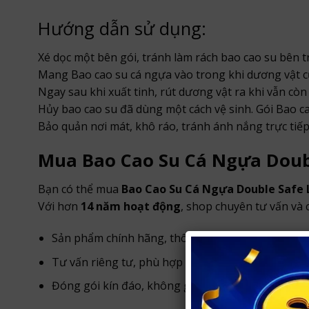
Hướng dẫn sử dụng:
Xé dọc một bên gói, tránh làm rách bao cao su bên t
Mang Bao cao su cá ngựa vào trong khi dương vật 
Ngay sau khi xuất tinh, rút dương vật ra khi vẫn cò
Hủy bao cao su đã dùng một cách vệ sinh. Gói Bao ca
Bảo quản nơi mát, khô ráo, tránh ánh nắng trực tiếp
Mua Bao Cao Su Cá Ngựa Doubl
Bạn có thể mua
Bao Cao Su Cá Ngựa Double Safe
Với hơn
14 năm hoạt động
, shop chuyên tư vấn và
Sản phẩm chính hãng, thông tin rõ ràng.
Tư vấn riêng tư, phù hợp nhu cầu sử dụng.
Đóng gói kín đáo, không ghi tên sản phẩm nhạy 