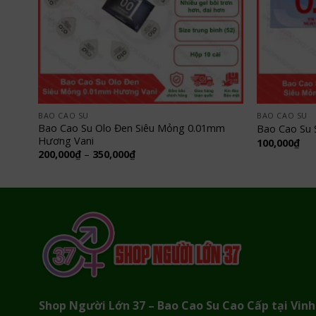
BAO CAO SU
BAO CAO SU
n Hộp
Bao Cao Su Olo Đen Siêu Mỏng 0.01mm
Bao Cao Su
Hương Vani
100,000
₫
Khoảng
200,000
₫
–
350,000
₫
giá:
từ
200,000₫
đến
350,000₫
Shop Người Lớn 37 – Bao Cao Su Cao Cấp tại Vinh