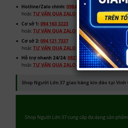
Hotline/Zalo chính:
0984 904 269
hoặc
TƯ VẤN QUA ZALO
từ 08h00 đến 22h00 hà
Cơ sở 1:
094 163 3223
hoặc
TƯ VẤN QUA ZALO
từ 08h00 đến 22h00 hà
Cơ sở 2:
094 121 7337
hoặc
TƯ VẤN QUA ZALO
từ 08h00 đến 22h00 hà
Hỗ trợ nhanh 24/24:
0927 441 096
hoặc
TƯ VẤN QUA ZALO
tư vấn 24/24
Shop Người Lớn 37 giao hàng kín đáo tại Vinh
Shop Người Lớn 37 cung cấp đa dạng sản phẩ