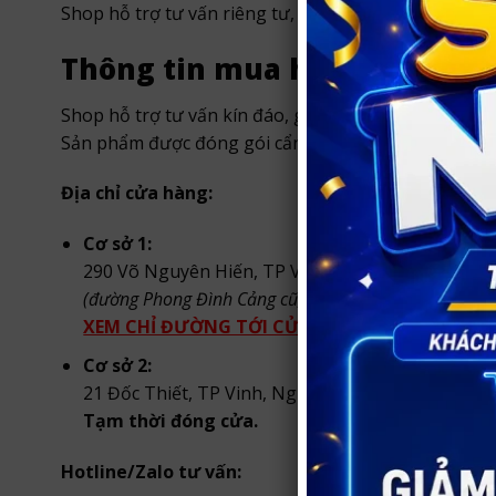
Shop hỗ trợ tư vấn riêng tư, giao hàng nhanh tại
TP
Thông tin mua hàng tại Shop
Shop hỗ trợ tư vấn kín đáo, giao hàng nhanh trong
Sản phẩm được đóng gói cẩn thận, bảo mật thông t
Địa chỉ cửa hàng:
Cơ sở 1:
290 Võ Nguyên Hiến, TP Vinh, Nghệ An
(đường Phong Đình Cảng cũ, TP. Vinh)
.
XEM CHỈ ĐƯỜNG TỚI CỬA HÀNG
Cơ sở 2:
21 Đốc Thiết, TP Vinh, Nghệ An.
Tạm thời đóng cửa.
Hotline/Zalo tư vấn: