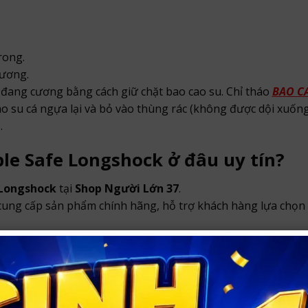
rong.
cương.
n đang cương bằng cách giữ chặt bao cao su. Chỉ tháo
BAO C
o su cá ngựa lại và bỏ vào thùng rác (không được dội xuống
.
e Safe Longshock ở đâu uy tín?
 Longshock
tại
Shop Người Lớn 37
.
 cung cấp sản phẩm chính hãng, hỗ trợ khách hàng lựa chọn 
cảm bên ngoài.