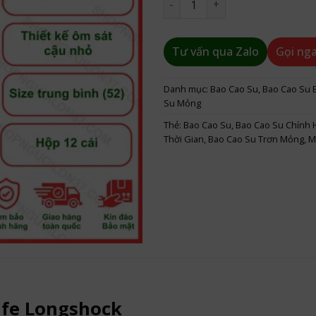
Tư vấn qua Zalo
Gọi ng
Danh mục:
Bao Cao Su
,
Bao Cao Su B
Su Mỏng
Thẻ:
Bao Cao Su
,
Bao Cao Su Chính 
Thời Gian
,
Bao Cao Su Trơn Mỏng
,
M
afe Longshock