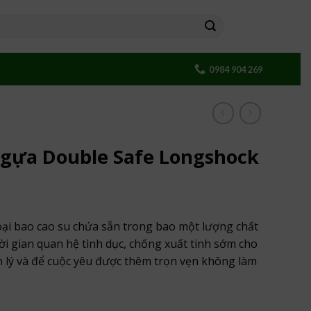
0984 904 269
Ngựa Double Safe Longshock
ại bao cao su chứa sẵn trong bao một lượng chất
hời gian quan hệ tình dục, chống xuất tinh sớm cho
h lý và để cuộc yêu được thêm trọn vẹn không làm
Safe Longshock số lượng