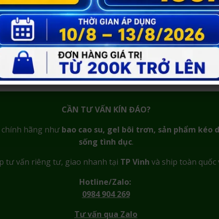
ng ngày.
 và toàn quốc, ưu tiên sự riêng tư, bảo mật và trải ngh
CẦN TƯ VẤN KÍN ĐÁO?
m chính hãng như
bao cao su, gel bôi trơn, sản phẩm kéo d
sống tình dục
.
p tư vấn riêng tư, giao nhanh tại
TP Vinh
và ship toàn quốc 
Hotline/Zalo:
0984 904 269
Tư vấn qua Zalo