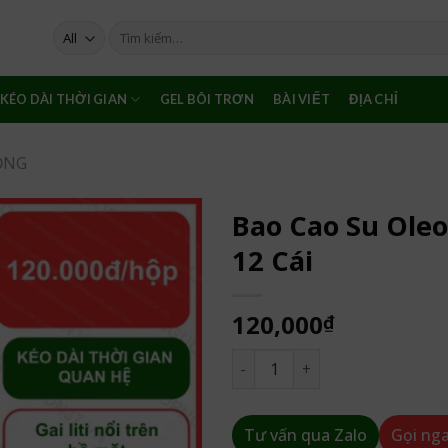
Tìm
kiếm:
KÉO DÀI THỜI GIAN
GEL BÔI TRƠN
BÀI VIẾT
ĐỊA CHỈ
ỎNG
Bao Cao Su Oleo
12 Cái
120,000
₫
Bao Cao Su Oleo 4in1 Kéo Dài 
Tư vấn qua Zalo
Gọi ng