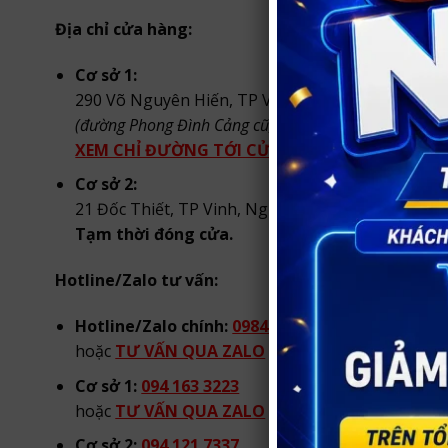
Địa chỉ cửa hàng:
Cơ sở 1:
290 Võ Nguyên Hiến, TP Vinh, Nghệ An
(đường Phong Đình Cảng cũ, TP. Vinh)
.
XEM CHỈ ĐƯỜNG TỚI CỬA HÀNG
Cơ sở 2:
21 Đốc Thiết, TP Vinh, Nghệ An.
Tạm thời đóng cửa.
Hotline/Zalo tư vấn:
Hotline/Zalo chính:
0984 904 269
hoặc
TƯ VẤN QUA ZALO
từ 08h00 đến 22h00 hà
Cơ sở 1:
094 163 3223
hoặc
TƯ VẤN QUA ZALO
từ 08h00 đến 22h00 hà
Cơ sở 2:
094 121 7337