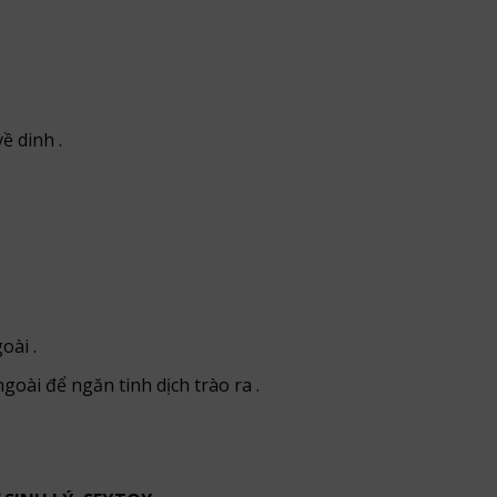
ề dinh .
oài .
goài để ngăn tinh dịch trào ra .