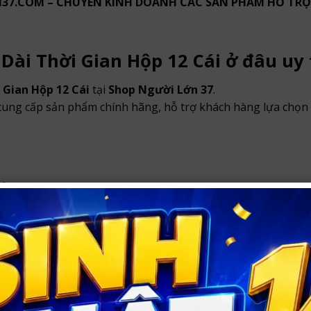
7.COM – CHUYÊN KINH DOANH CÁC SẢN PHẨM HỖ TRỢ 
Dài Thời Gian Hộp 12 Cái ở đâu uy 
 Gian Hộp 12 Cái
tại
Shop Người Lớn 37
.
 cung cấp sản phẩm chính hãng, hỗ trợ khách hàng lựa chọn 
cảm bên ngoài.
 Vinh
và ship toàn quốc với hình thức đóng gói kín đáo, bảo
 Người Lớn 37
nội thành Vinh
và
ship hàng toàn quốc
.
in khách hàng và không ghi tên sản phẩm nhạy cảm bên ngo