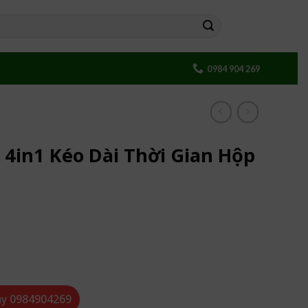
0984 904 269
 4in1 Kéo Dài Thời Gian Hộp
Thời Gian Hộp 12 Cái số lượng
ay
0984904269