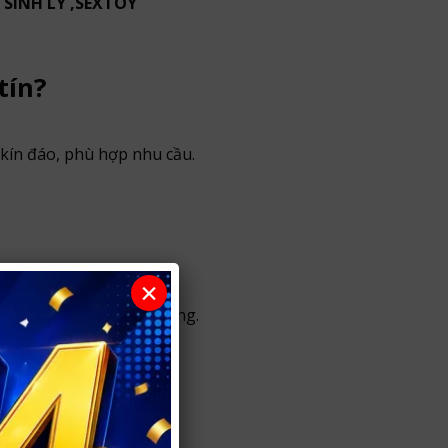
SINH LÝ ,SEXTOY
tín?
kín đáo, phù hợp nhu cầu.
×
 mật thông tin khách hàng.
ài.