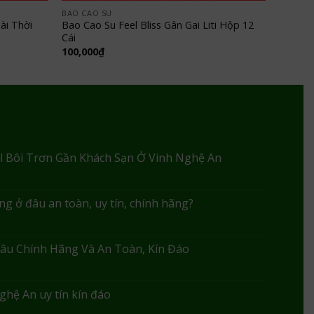
BAO CAO SU
ài Thời
Bao Cao Su Feel Bliss Gân Gai Liti Hộp 12
Cái
100,000
₫
l Bôi Trơn Gần Khách Sạn Ở Vinh Nghệ An
g ở đâu an toàn, uy tín, chính hãng?
âu Chính Hãng Và An Toàn, Kín Đáo
ghệ An uy tín kín đáo