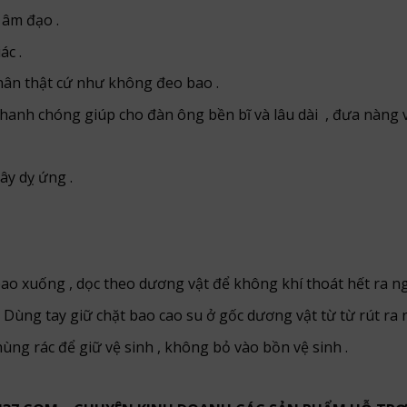
 âm đạo .
ác .
hân thật cứ như không đeo bao .
hanh chóng giúp cho đàn ông bền bĩ và lâu dài , đưa nàng v
ây dỵ ứng .
bao xuống , dọc theo dương vật để không khí thoát hết ra ng
 Dùng tay giữ chặt bao cao su ở gốc dương vật từ từ rút ra n
thùng rác để giữ vệ sinh , không bỏ vào bồn vệ sinh .