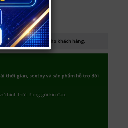
iệm mua hàng an toàn cho khách hàng.
ài thời gian, sextoy và sản phẩm hỗ trợ đời
với hình thức đóng gói kín đáo.