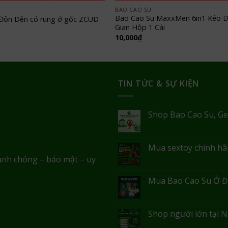
BAO CAO SU
Bao Cao Su MaxxMen 6in1 Kéo D
Đôn Dên có rung ở gốc ZCUD
Gian Hộp 1 Cái
10,000
₫
TIN TỨC & SỰ KIỆN
Shop Bao Cao Su, Ge
Mua sextoy chính hãn
anh chóng – bảo mật – uy
Mua Bao Cao Su Ở Đ
Shop người lớn tại N