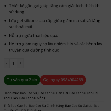
Thiết kế gân gai giúp tăng cảm giác kích thích khi
sử dụng.
Lớp gel silicone cao cấp giúp giảm ma sát và tăng
sự thoải mái.
Hỗ trợ ngừa thai hiệu quả.
Hỗ trợ giảm nguy cơ lây nhiễm HIV và các bệnh lây
truyền qua đường tình dục.
Bao Cao Su Love Kiss Maxxmen Cola Gân Gai Kéo Dài Thời G
Tư vấn qua Zalo
Gọi ngay
0984904269
Danh mục:
Bao Cao Su
,
Bao Cao Su Gân Gai
,
Bao Cao Su Kéo Dài
Thời Gian
,
Bao Cao Su Mỏng
Thẻ:
Bao Cao Su
,
Bao Cao Su Chính Hãng
,
Bao Cao Su Gai Liti
,
Bao
Cao Su Kéo Dài Thời Gian