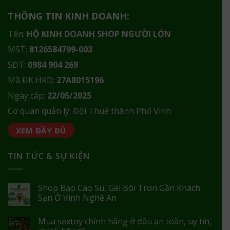
THÔNG TIN KINH DOANH:
Tên:
HỘ KINH DOANH SHOP NGƯỜI LỚN
MST:
8126584799-003
SĐT:
0984 904 269
Mã ĐK HKD:
27A8015196
Ngày cấp:
22/05/2025
Cơ quan quản lý: Đội Thuế thành Phố Vinh
XEM ĐẦY ĐỦ
TIN TỨC & SỰ KIỆN
Shop Bao Cao Su, Gel Bôi Trơn Gần Khách
Sạn Ở Vinh Nghệ An
Mua sextoy chính hãng ở đâu an toàn, uy tín,