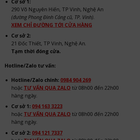
Cơ sở 1:
290 Võ Nguyên Hiến, TP Vinh, Nghệ An
(đường Phong Đình Cảng cũ, TP. Vinh)
.
XEM CHỈ ĐƯỜNG TỚI CỬA HÀNG
Cơ sở 2:
21 Đốc Thiết, TP Vinh, Nghệ An.
Tạm thời đóng cửa.
Hotline/Zalo tư vấn:
Hotline/Zalo chính:
0984 904 269
hoặc
TƯ VẤN QUA ZALO
từ 08h00 đến 22h00
hàng ngày.
Cơ sở 1:
094 163 3223
hoặc
TƯ VẤN QUA ZALO
từ 08h00 đến 22h00
hàng ngày.
Cơ sở 2:
094 121 7337