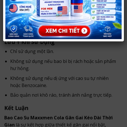
Đeo bao đúng chiều trước khi sử dụng.
Sử dụng ngay sau khi mở.
Tháo bỏ và xử lý đúng cách sau khi sử dụng.
Lưu Ý Khi Sử Dụng
Chỉ sử dụng một lần.
Không sử dụng nếu bao bì bị rách hoặc sản phẩm
hư hỏng.
Không sử dụng nếu dị ứng với cao su tự nhiên
hoặc Benzocaine.
Bảo quản nơi khô ráo, tránh ánh nắng trực tiếp.
Kết Luận
Bao Cao Su Maxxmen Cola Gân Gai Kéo Dài Thời
Gian
là sự kết hợp giữa thiết kế gân gai nổi bật,