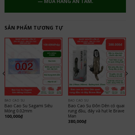
— MUA HÀNG AN TÂM.
SẢN PHẨM TƯƠNG TỰ
BAO CAO SU
BAO CAO SU
Bao Cao Su Sagami Siêu
Bao Cao Su Đôn Dên có quai
Mỏng 0.02mm
rung đầu, đáy và hạt le Brave
Man
100,000
₫
380,000
₫