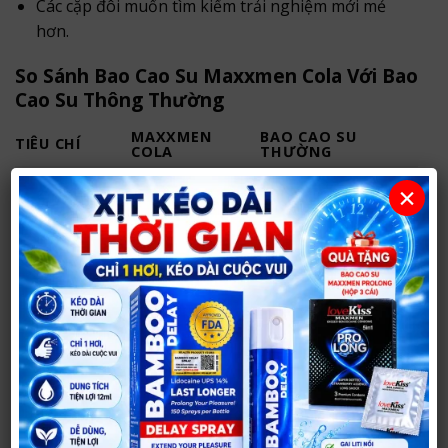
Các cặp đôi muốn tìm kiếm trải nghiệm mới mẻ
hơn.
So Sánh Bao Cao Su Maxxmen Cola Với Bao
Cao Su Thông Thường
MAXXMEN
BAO CAO SU
TIÊU CHÍ
COLA
THƯỜNG
Gân gai
Có
Không hoặc ít
×
Kéo dài thời
Có Benzocaine
Không
gian
Hương thơm
Cola
Mùi cao su
Bôi trơn
Silicone cao cấp
Cơ bản
Trải nghiệm
Cao hơn
Tiêu chuẩn
Hướng Dẫn Sử Dụng
Kiểm tra hạn sử dụng trước khi dùng.
Mở bao theo đường răng cưa.