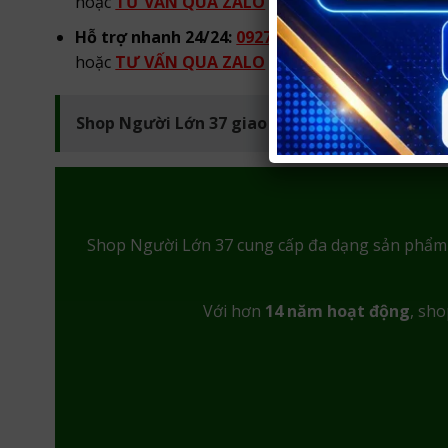
hoặc
TƯ VẤN QUA ZALO
từ 08h00 đến 22h00 hà
Hỗ trợ nhanh 24/24:
0927 441 096
hoặc
TƯ VẤN QUA ZALO
tư vấn 24/24
Shop Người Lớn 37 giao hàng kín đáo tại Vinh
Shop Người Lớn 37 cung cấp đa dạng sản phẩ
Với hơn
14 năm hoạt động
, sho