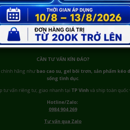
ng ngày.
 và toàn quốc, ưu tiên sự riêng tư, bảo mật và trải ngh
CẦN TƯ VẤN KÍN ĐÁO?
m chính hãng như
bao cao su, gel bôi trơn, sản phẩm kéo d
sống tình dục
.
p tư vấn riêng tư, giao nhanh tại
TP Vinh
và ship toàn quốc 
Hotline/Zalo:
0984 904 269
Tư vấn qua Zalo