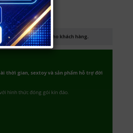
iệm mua hàng an toàn cho khách hàng.
ài thời gian, sextoy và sản phẩm hỗ trợ đời
với hình thức đóng gói kín đáo.