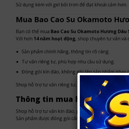
Sử dụng kèm với gel bôi trơn để đạt khoái cảm hơn.
Mua Bao Cao Su Okamoto Hươn
Bạn có thể mua
Bao Cao Su Okamoto Hương Dâu S
Với hơn
14 năm hoạt động
, shop chuyên tư vấn và
Sản phẩm chính hãng, thông tin rõ ràng.
Tư vấn riêng tư, phù hợp nhu cầu sử dụng.
Đóng gói kín đáo, không ghi tên sản phẩm nhạy 
Shop hỗ trợ tư vấn riêng tư, giao hàng nhanh tại
TP
Thông tin mua hàng tại Shop
Shop hỗ trợ tư vấn kín đáo, giao hàng nhanh trong
Sản phẩm được đóng gói cẩn thận, bảo mật thông t