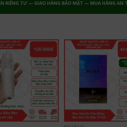
ẤN RIÊNG TƯ — GIAO HÀNG BẢO MẬT — MUA HÀNG AN 
BAO CAO SU