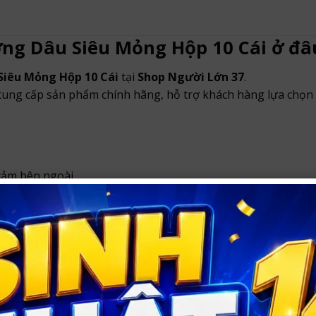
g Dâu Siêu Mỏng Hộp 10 Cái ở đâu
iêu Mỏng Hộp 10 Cái
tại
Shop Người Lớn 37
.
 cung cấp sản phẩm chính hãng, hỗ trợ khách hàng lựa chọn 
cảm bên ngoài.
 Vinh
và ship toàn quốc với hình thức đóng gói kín đáo, bảo
 Người Lớn 37
nội thành Vinh
và
ship hàng toàn quốc
.
in khách hàng và không ghi tên sản phẩm nhạy cảm bên ngo