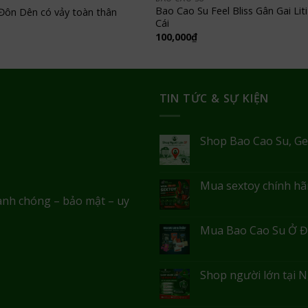
Bao Cao Su Feel Bliss Gân Gai Lit
Đôn Dên có vảy toàn thân
Cái
100,000
₫
TIN TỨC & SỰ KIỆN
Shop Bao Cao Su, Ge
Mua sextoy chính hãn
anh chóng – bảo mật – uy
Mua Bao Cao Su Ở Đ
Shop người lớn tại N