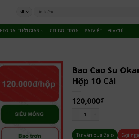
Tìm
kiếm:
KÉO DÀI THỜI GIAN
GEL BÔI TRƠN
BÀI VIẾT
ĐỊA CHỈ
Bao Cao Su Ok
Hộp 10 Cái
120,000
₫
Bao Cao Su Okamoto Hương D
Tư vấn qua Zalo
Gọi ng