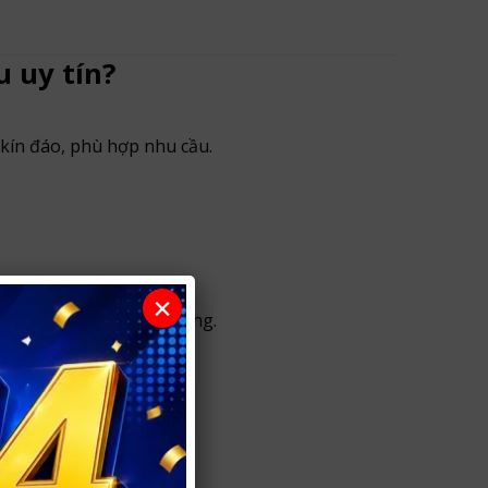
 uy tín?
kín đáo, phù hợp nhu cầu.
×
 mật thông tin khách hàng.
ài.