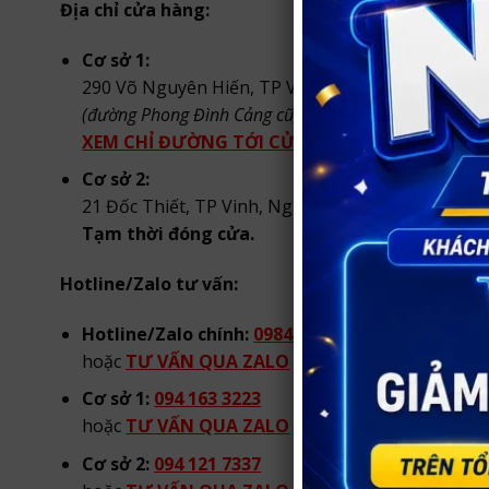
Địa chỉ cửa hàng:
Cơ sở 1:
290 Võ Nguyên Hiến, TP Vinh, Nghệ An
(đường Phong Đình Cảng cũ, TP. Vinh)
.
XEM CHỈ ĐƯỜNG TỚI CỬA HÀNG
Cơ sở 2:
21 Đốc Thiết, TP Vinh, Nghệ An.
Tạm thời đóng cửa.
Hotline/Zalo tư vấn:
Hotline/Zalo chính:
0984 904 269
hoặc
TƯ VẤN QUA ZALO
từ 08h00 đến 22h00 hà
Cơ sở 1:
094 163 3223
hoặc
TƯ VẤN QUA ZALO
từ 08h00 đến 22h00 hà
Cơ sở 2:
094 121 7337