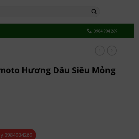
0984 904 269
amoto Hương Dâu Siêu Mỏng
âu Siêu Mỏng Hộp 10 Cái số lượng
ay
0984904269