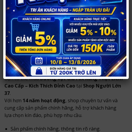
Hoặc đặt hàng online tại
SHOPNGUOILON37.COM
(qua Zalo:
0984 904 269
)
Chúng tôi ship hàng toàn quốc, đảm bảo bảo mật
thông tin sản phẩm và khách hàng.
Mua Dương Vật Giả Fox Rung Thụt Liếm
Cao Cấp – Kích Thích Đỉnh Cao ở đâu uy
tín?
Bạn có thể mua
Dương Vật Giả Fox Rung Thụt Liếm
Cao Cấp – Kích Thích Đỉnh Cao
tại
Shop Người Lớn
37
.
Với hơn
14 năm hoạt động
, shop chuyên tư vấn và
cung cấp sản phẩm chính hãng, hỗ trợ khách hàng
lựa chọn kín đáo, phù hợp nhu cầu.
Sản phẩm chính hãng, thông tin rõ ràng.