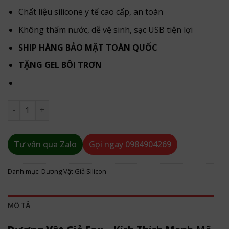
Chất liệu silicone y tế cao cấp, an toàn
Không thấm nước, dễ vệ sinh, sạc USB tiện lợi
SHIP HÀNG BẢO MẬT TOÀN QUỐC
TẶNG GEL BÔI TRƠN
Dương Vật Giả Fox Rung Thụt Liếm Cao Cấp – Kích Thích Đỉ
Tư vấn qua Zalo
Gọi ngay
0984904269
Danh mục:
Dương Vật Giả Silicon
MÔ TẢ