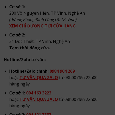
Cơ sở 1:
290 Võ Nguyên Hiến, TP Vinh, Nghệ An
(đường Phong Đình Cảng cũ, TP. Vinh)
.
XEM CHỈ ĐƯỜNG TỚI CỬA HÀNG
Cơ sở 2:
21 Đốc Thiết, TP Vinh, Nghệ An.
Tạm thời đóng cửa.
Hotline/Zalo tư vấn:
Hotline/Zalo chính:
0984 904 269
hoặc
TƯ VẤN QUA ZALO
từ 08h00 đến 22h00
hàng ngày.
Cơ sở 1:
094 163 3223
hoặc
TƯ VẤN QUA ZALO
từ 08h00 đến 22h00
hàng ngày.
Cơ sở 2:
094 121 7337