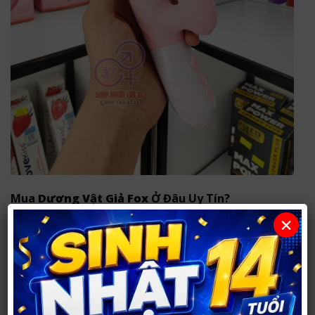
Mua
Dương Vật Giả Fox
Ở Đâu Uy Tín?
×
Hãy tới ngay
SHOP NGƯỜI LỚN 37
để mua trực tiếp:
Cơ sở 1:
290 Phong Đình Cảng, TP Vinh, Nghệ An
(
XEM BẢN ĐỒ
)
Cơ sở 2:
21 Đốc Thiết, TP Vinh, Nghệ An (
XEM
BẢN ĐỒ
)