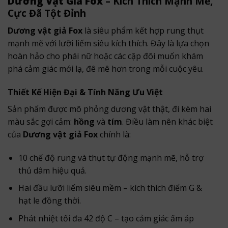
Dương Vật Giả Fox
– Kích Thích Mạnh Mẽ,
Cực Đã Tột Đỉnh
Dương vật giả Fox
là siêu phẩm kết hợp rung thụt
mạnh mẽ với lưỡi liếm siêu kích thích. Đây là lựa chọn
hoàn hảo cho phái nữ hoặc các cặp đôi muốn khám
phá cảm giác mới lạ, đê mê hơn trong mỗi cuộc yêu.
Thiết Kế Hiện Đại & Tính Năng Ưu Việt
Sản phẩm được mô phỏng dương vật thật, đi kèm hai
màu sắc gợi cảm:
hồng
và
tím
. Điều làm nên khác biệt
của
Dương vật giả Fox
chính là:
10 chế độ rung và thụt tự động mạnh mẽ, hỗ trợ
thủ dâm hiệu quả.
Hai đầu lưỡi liếm siêu mềm – kích thích điểm G &
hạt le đồng thời.
Phát nhiệt tối đa 42 độ C – tạo cảm giác ấm áp