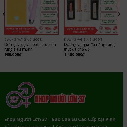
DƯƠNG VẬT GIẢ SILICON
DƯƠNG VẬT GIẢ SILICON
Dương vật giả Leten thỏ xinh
Dương vật giả đa năng rung
rung siêu mạnh
thụt đa chế độ
980,000
₫
1,480,000
₫
Shop Người Lớn 37 – Bao Cao Su Cao Cấp tại Vinh
Sản phẩm chính hãng, tư vấn kín đáo, giao hàng