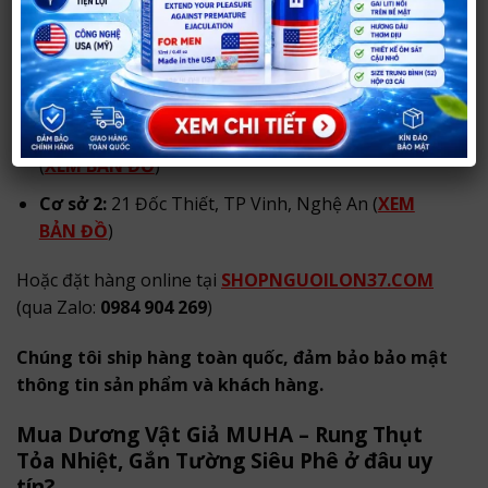
Mua
Dương Vật Giả MUHA
Ở Đâu Uy Tín?
Hãy tới ngay
SHOP NGƯỜI LỚN 37
để mua trực tiếp:
Cơ sở 1:
290 Phong Đình Cảng, TP Vinh, Nghệ An
(
XEM BẢN ĐỒ
)
Cơ sở 2:
21 Đốc Thiết, TP Vinh, Nghệ An (
XEM
BẢN ĐỒ
)
Hoặc đặt hàng online tại
SHOPNGUOILON37.COM
(qua Zalo:
0984 904 269
)
Chúng tôi ship hàng toàn quốc, đảm bảo bảo mật
thông tin sản phẩm và khách hàng.
Mua Dương Vật Giả MUHA – Rung Thụt
Tỏa Nhiệt, Gắn Tường Siêu Phê ở đâu uy
tín?