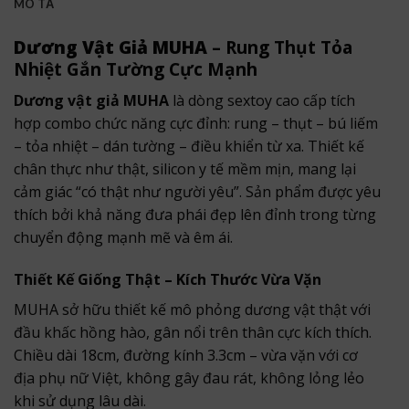
MÔ TẢ
Dương Vật Giả MUHA
– Rung Thụt Tỏa
Nhiệt Gắn Tường Cực Mạnh
Dương vật giả MUHA
là dòng sextoy cao cấp tích
hợp combo chức năng cực đỉnh: rung – thụt – bú liếm
– tỏa nhiệt – dán tường – điều khiển từ xa. Thiết kế
chân thực như thật, silicon y tế mềm mịn, mang lại
cảm giác “có thật như người yêu”. Sản phẩm được yêu
thích bởi khả năng đưa phái đẹp lên đỉnh trong từng
chuyển động mạnh mẽ và êm ái.
Thiết Kế Giống Thật – Kích Thước Vừa Vặn
MUHA sở hữu thiết kế mô phỏng dương vật thật với
đầu khấc hồng hào, gân nổi trên thân cực kích thích.
Chiều dài 18cm, đường kính 3.3cm – vừa vặn với cơ
địa phụ nữ Việt, không gây đau rát, không lỏng lẻo
khi sử dụng lâu dài.