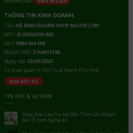
Hotline/Zalo:
0984 904 269
THÔNG TIN KINH DOANH:
Tên:
HỘ KINH DOANH SHOP NGƯỜI LỚN
MST:
8126584799-003
SĐT:
0984 904 269
Mã ĐK HKD:
27A8015196
Ngày cấp:
22/05/2025
Cơ quan quản lý: Đội Thuế thành Phố Vinh
XEM ĐẦY ĐỦ
TIN TỨC & SỰ KIỆN
Shop Bao Cao Su, Gel Bôi Trơn Gần Khách
Sạn Ở Vinh Nghệ An