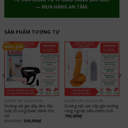
— MUA HÀNG AN TÂM.
SẢN PHẨM TƯƠNG TỰ
Giảm giá!
DƯƠNG VẬT GIẢ SILICON
DƯƠNG VẬT GIẢ SILICON
Dương vật giả dây đeo đặc
Dương vật cao cấp gắn tường
ruột có rung Baile dành cho
rung ngoáy siêu mềm mới
nữ
700,000
₫
Giá
Giá
800,000
₫
500,000
₫
gốc
hiện
là:
tại