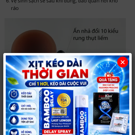
Vệ sinh sạch sẽ sau khi dùng, bảo quản nơi khô
ráo
×