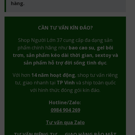
hàng.
CẦN TƯ VẤN KÍN ĐÁO?
Shop Người Lớn 37 cung cấp đa dạng sản
phẩm chính hãng như
bao cao su, gel bôi
trơn, sản phẩm kéo dài thời gian, sextoy và
sản phẩm hỗ trợ đời sống tình dục
.
Với hơn
14 năm hoạt động
, shop tư vấn riêng
tư, giao nhanh tại
TP Vinh
và ship toàn quốc
với hình thức đóng gói kín đáo.
Hotline/Zalo:
0984 904 269
Tư vấn qua Zalo
TƯ VẤN RIÊNG TƯ — GIAO HÀNG BẢO MẬT