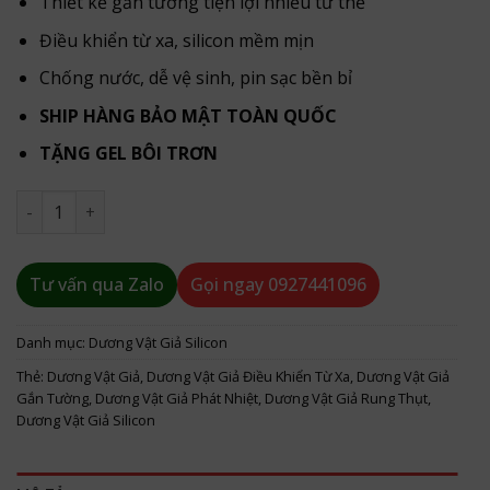
Thiết kế gắn tường tiện lợi nhiều tư thế
Điều khiển từ xa, silicon mềm mịn
Chống nước, dễ vệ sinh, pin sạc bền bỉ
SHIP HÀNG BẢO MẬT TOÀN QUỐC
TẶNG GEL BÔI TRƠN
Dương Vật Giả MUHA – Rung Thụt Tỏa Nhiệt, Gắn Tường Si
Tư vấn qua Zalo
Gọi ngay
0927441096
Danh mục:
Dương Vật Giả Silicon
Thẻ:
Dương Vật Giả
,
Dương Vật Giả Điều Khiển Từ Xa
,
Dương Vật Giả
Gắn Tường
,
Dương Vật Giả Phát Nhiệt
,
Dương Vật Giả Rung Thụt
,
Dương Vật Giả Silicon