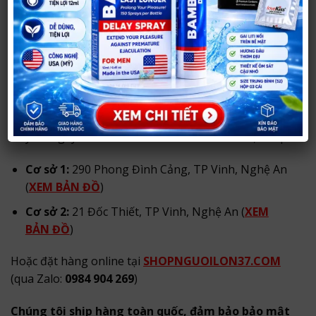
Mua
Dương Vật Giả MUHA Có Lưỡi
Ở Đâu Uy Tín?
Hãy tới ngay
SHOP NGƯỜI LỚN 37
để mua trực tiếp:
Cơ sở 1:
290 Phong Đình Cảng, TP Vinh, Nghệ An
(
XEM BẢN ĐỒ
)
Cơ sở 2:
21 Đốc Thiết, TP Vinh, Nghệ An (
XEM
BẢN ĐỒ
)
Hoặc đặt hàng online tại
SHOPNGUOILON37.COM
(qua Zalo:
0984 904 269
)
Chúng tôi ship hàng toàn quốc, đảm bảo bảo mật