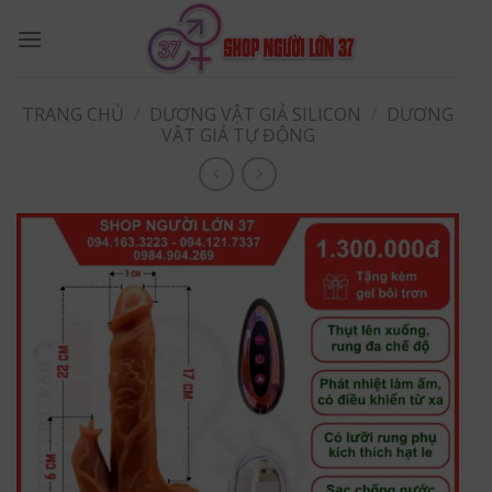
Skip
to
content
TRANG CHỦ
/
DƯƠNG VẬT GIẢ SILICON
/
DƯƠNG
VẬT GIẢ TỰ ĐỘNG