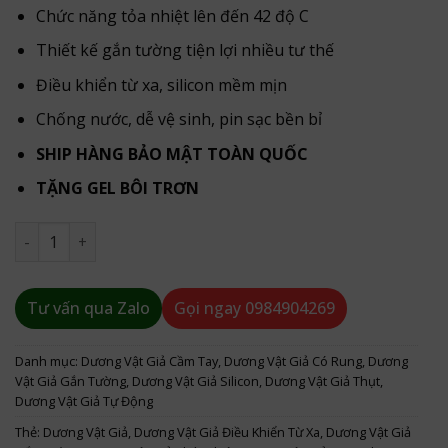
Chức năng tỏa nhiệt lên đến 42 độ C
Thiết kế gắn tường tiện lợi nhiều tư thế
Điều khiển từ xa, silicon mềm mịn
Chống nước, dễ vệ sinh, pin sạc bền bỉ
SHIP HÀNG BẢO MẬT TOÀN QUỐC
TẶNG GEL BÔI TRƠN
Dương Vật Giả MUHA có lưỡi – Rung Thụt Tỏa Nhiệt, Bú Liế
Tư vấn qua Zalo
Gọi ngay
0984904269
Danh mục:
Dương Vật Giả Cầm Tay
,
Dương Vật Giả Có Rung
,
Dương
Vật Giả Gắn Tường
,
Dương Vật Giả Silicon
,
Dương Vật Giả Thụt
,
Dương Vật Giả Tự Động
Thẻ:
Dương Vật Giả
,
Dương Vật Giả Điều Khiển Từ Xa
,
Dương Vật Giả