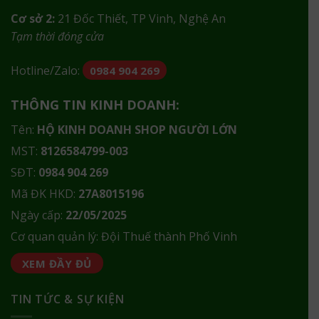
Cơ sở 2:
21 Đốc Thiết, TP Vinh, Nghệ An
Tạm thời đóng cửa
Hotline/Zalo:
0984 904 269
THÔNG TIN KINH DOANH:
Tên:
HỘ KINH DOANH SHOP NGƯỜI LỚN
MST:
8126584799-003
SĐT:
0984 904 269
Mã ĐK HKD:
27A8015196
Ngày cấp:
22/05/2025
Cơ quan quản lý: Đội Thuế thành Phố Vinh
XEM ĐẦY ĐỦ
TIN TỨC & SỰ KIỆN