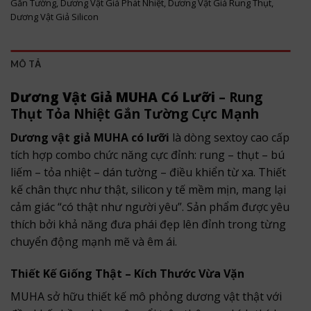
Gắn Tường
,
Dương Vật Giả Phát Nhiệt
,
Dương Vật Giả Rung Thụt
,
Dương Vật Giả Silicon
MÔ TẢ
Dương Vật Giả MUHA Có Lưỡi
– Rung
Thụt Tỏa Nhiệt Gắn Tường Cực Mạnh
Dương vật giả MUHA có lưỡi
là dòng sextoy cao cấp
tích hợp combo chức năng cực đỉnh: rung – thụt – bú
liếm – tỏa nhiệt – dán tường – điều khiển từ xa. Thiết
kế chân thực như thật, silicon y tế mềm mịn, mang lại
cảm giác “có thật như người yêu”. Sản phẩm được yêu
thích bởi khả năng đưa phái đẹp lên đỉnh trong từng
chuyển động mạnh mẽ và êm ái.
Thiết Kế Giống Thật – Kích Thước Vừa Vặn
MUHA sở hữu thiết kế mô phỏng dương vật thật với