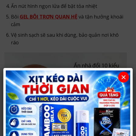
Ấn nút hình ngọn lửa để bật tỏa nhiệt
Bôi
GEL BÔI TRƠN QUAN HỆ
và tận hưởng khoái
cảm
Vệ sinh sạch sẽ sau khi dùng, bảo quản nơi khô
ráo
×