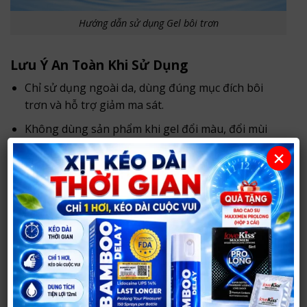
Hướng dẫn sử dụng Gel bôi trơn
Lưu Ý An Toàn Khi Sử Dụng
Chỉ sử dụng ngoài da, dùng đúng mục đích bôi
trơn và hỗ trợ giảm ma sát.
Không dùng sản phẩm khi gel đổi màu, đổi mùi
hoặc bao bì không còn nguyên vẹn.
×
Ngưng sử dụng nếu xuất hiện cảm giác khó chịu
kéo dài.
Bảo quản nơi khô ráo, thoáng mát, tránh ánh
nắng trực tiếp.
Mua Gel Bôi Trơn Giảm Đau Cokelife Mát
Lạnh 85ml ở đâu uy tín?
Bạn có thể mua
Gel Bôi Trơn Giảm Đau Cokelife