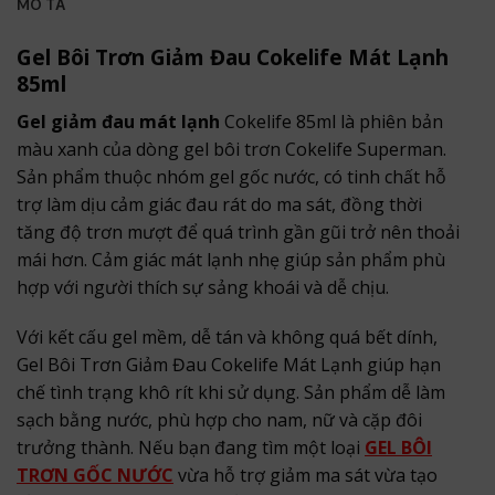
MÔ TẢ
Gel Bôi Trơn Giảm Đau Cokelife Mát Lạnh
85ml
Gel giảm đau mát lạnh
Cokelife 85ml là phiên bản
màu xanh của dòng gel bôi trơn Cokelife Superman.
Sản phẩm thuộc nhóm gel gốc nước, có tinh chất hỗ
trợ làm dịu cảm giác đau rát do ma sát, đồng thời
tăng độ trơn mượt để quá trình gần gũi trở nên thoải
mái hơn. Cảm giác mát lạnh nhẹ giúp sản phẩm phù
hợp với người thích sự sảng khoái và dễ chịu.
Với kết cấu gel mềm, dễ tán và không quá bết dính,
Gel Bôi Trơn Giảm Đau Cokelife Mát Lạnh giúp hạn
chế tình trạng khô rít khi sử dụng. Sản phẩm dễ làm
sạch bằng nước, phù hợp cho nam, nữ và cặp đôi
trưởng thành. Nếu bạn đang tìm một loại
GEL BÔI
TRƠN GỐC NƯỚC
vừa hỗ trợ giảm ma sát vừa tạo