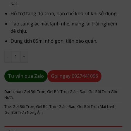
sát.
Hỗ trợ tăng độ trơn, hạn chế khô rít khi sử dụng.
Tạo cảm giác mát lạnh nhẹ, mang lại trải nghiệm
dễ chịu.
Dung tích 85ml nhỏ gọn, tiện bảo quản.
Gel Bôi Trơn Giảm Đau Cokelife Mát Lạnh 85ml số lượng
Tư vấn qua Zalo
Gọi ngay
0927441096
Danh mục:
Gel Bôi Trơn
,
Gel Bôi Trơn Giảm Đau
,
Gel Bôi Trơn Gốc
Nước
Thẻ:
Gel Bôi Trơn
,
Gel Bôi Trơn Giảm Đau
,
Gel Bôi Trơn Mát Lạnh
,
Gel Bôi Trơn Nóng Ấm