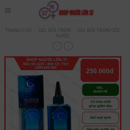
Skip
to
content
TRANG CHỦ
/
GEL BÔI TRƠN
/
GEL BÔI TRƠN GỐC
NƯỚC