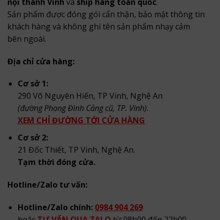
nội thành Vinh
và
ship hàng toàn quốc
.
Sản phẩm được đóng gói cẩn thận, bảo mật thông tin
khách hàng và không ghi tên sản phẩm nhạy cảm
bên ngoài.
Địa chỉ cửa hàng:
Cơ sở 1:
290 Võ Nguyên Hiến, TP Vinh, Nghệ An
(đường Phong Đình Cảng cũ, TP. Vinh)
.
XEM CHỈ ĐƯỜNG TỚI CỬA HÀNG
Cơ sở 2:
21 Đốc Thiết, TP Vinh, Nghệ An.
Tạm thời đóng cửa.
Hotline/Zalo tư vấn:
Hotline/Zalo chính:
0984 904 269
hoặc
TƯ VẤN QUA ZALO
từ 08h00 đến 22h00