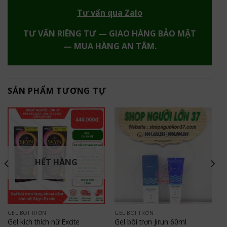
Tư vấn qua Zalo
TƯ VẤN RIÊNG TƯ — GIAO HÀNG BẢO MẬT
— MUA HÀNG AN TÂM.
SẢN PHẨM TƯƠNG TỰ
HẾT HÀNG
GEL BÔI TRƠN
GEL BÔI TRƠN
Gel kích thích nữ Excite
Gel bôi trơn Jirun 60ml