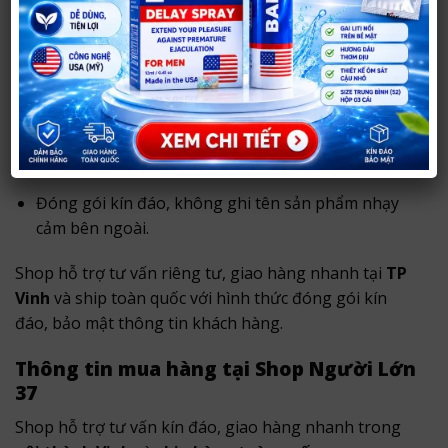
Mát Lạnh 85ml
tại
Shop Người Lớn 37
.
Với hơn
14 năm hoạt động
, shop chuyên tư vấn và
cung cấp sản phẩm chính hãng, hỗ trợ khách hàng
lựa chọn kín đáo, phù hợp nhu cầu.
Sản phẩm chính hãng, thông tin rõ ràng.
Tư vấn riêng tư, phù hợp nhu cầu sử dụng.
Đóng gói kín đáo, không ghi tên sản phẩm nhạy
cảm bên ngoài.
Shop hỗ trợ tư vấn riêng tư, giao hàng nhanh tại
TP
Vinh
và ship toàn quốc với hình thức đóng gói kín
đáo, bảo mật thông tin khách hàng.
Thông tin mua hàng tại Shop Người Lớn
37
Shop hỗ trợ tư vấn kín đáo, giao hàng nhanh trong