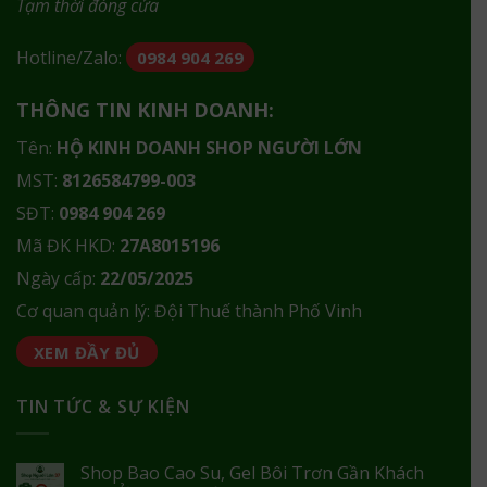
Tạm thời đóng cửa
Hotline/Zalo:
0984 904 269
THÔNG TIN KINH DOANH:
Tên:
HỘ KINH DOANH SHOP NGƯỜI LỚN
MST:
8126584799-003
SĐT:
0984 904 269
Mã ĐK HKD:
27A8015196
Ngày cấp:
22/05/2025
Cơ quan quản lý: Đội Thuế thành Phố Vinh
XEM ĐẦY ĐỦ
TIN TỨC & SỰ KIỆN
Shop Bao Cao Su, Gel Bôi Trơn Gần Khách