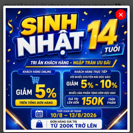
Shop hỗ trợ tư vấn riêng tư, giao hàng nhanh tại
TP
×
Vinh
và ship toàn quốc với hình thức đóng gói kín
đáo, bảo mật thông tin khách hàng.
Thông tin mua hàng tại Shop Người Lớn
37
Shop hỗ trợ tư vấn kín đáo, giao hàng nhanh trong
nội thành Vinh
và
ship hàng toàn quốc
.
Sản phẩm được đóng gói cẩn thận, bảo mật thông tin
khách hàng và không ghi tên sản phẩm nhạy cảm
bên ngoài.
Địa chỉ cửa hàng:
Cơ sở 1:
290 Võ Nguyên Hiến, TP Vinh, Nghệ An
(đường Phong Đình Cảng cũ, TP. Vinh)
.
XEM CHỈ ĐƯỜNG TỚI CỬA HÀNG