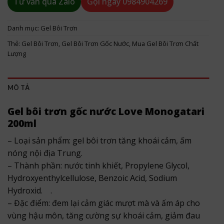
Tư vấn qua Zalo
Gọi ngay
0984904269
Danh mục:
Gel Bôi Trơn
Thẻ:
Gel Bôi Trơn
,
Gel Bôi Trơn Gốc Nước
,
Mua Gel Bôi Trơn Chất
Lượng
MÔ TẢ
Gel bôi trơn gốc nước Love Monogatari
200ml
– Loại sản phẩm: gel bôi trơn tăng khoái cảm, ấm
nóng nội địa Trung.
– Thành phần: nước tinh khiết, Propylene Glycol,
Hydroxyenthylcellulose, Benzoic Acid, Sodium
Hydroxid. .
– Đặc điểm: đem lại cảm giác mượt mà và ấm áp cho
vùng hậu môn, tăng cường sự khoái cảm, giảm đau