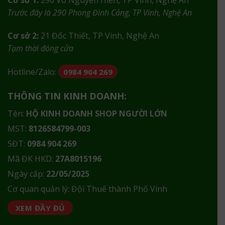
Trước đây là 290 Phong Đình Cảng, TP Vinh, Nghệ An
Cơ sở 2:
21 Đốc Thiết, TP Vinh, Nghệ An
Tạm thời đóng cửa
Hotline/Zalo:
0984 904 269
THÔNG TIN KINH DOANH:
Tên:
HỘ KINH DOANH SHOP NGƯỜI LỚN
MST:
8126584799-003
SĐT:
0984 904 269
Mã ĐK HKD:
27A8015196
Ngày cấp:
22/05/2025
Cơ quan quản lý: Đội Thuế thành Phố Vinh
XEM ĐẦY ĐỦ