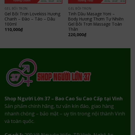
GEL BÔI TRƠN
GEL BÔI TRƠN
Gel Bôi Trơn Lovekiss Hương
Tinh Dầu Masage Yoni –
Chanh – Đào – Táo – Dâu
Body Hương Thơm Tự Nhiên
100ml
Gel Bôi Trơn Massage Toàn
Thân
110,000
₫
220,000
₫
Shop Người Lớn 37 – Bao Cao Su Cao Cấp tại Vinh
Sản phẩm chính hãng, tư vấn kín đáo, giao hàng
nhanh chóng – bảo mật – uy tín trong nội thành Vinh
và toàn quốc.
Cơ sở 1:
290 Võ Nguyên Hiến, TP Vinh, Nghệ An