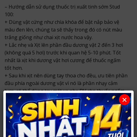
– Hướng dẫn sử dụng thuốc trị xuất tinh sớm Stud
100:
+ Dùng vật cứng như chìa khóa để bật nắp bảo vệ
màu đen lên, chúng ta sẽ thấy trong đó có nút màu
trắng giống như chai xịt nước hoa vậy.
+ Lắc nhẹ và Xịt lên phần đầu dương vật 2 đến 3 hơi
(không quá 5 hơi) trước khi quan hệ 5-10 phút. Tốt
nhất là xịt khi dương vật hơi cương để thuốc ngấm
tốt hơn.
+ Sau khi xịt nên dùng tay thoa cho đều, ưu tiên phần
đầu phía ngoài dương vật vì nó là phần nhạy cảm
hơn, có thể dùng tay mát xa nhẹ DV cho thuốc ngấm
×
tốt hơn.
+ Mỗi chai xịt STUD 100 xịt được khoảng 160 lần xịt
tương đương khoảng 40 – 45 lần quan hệ.
+ Mỗi lần xịt không quá 5 hơi, mỗi ngày không xịt quá
3 lần. Stud 100 không mùi, có thể rửa bằng nước sau
khi xịt 10 phút để bạn gái không phát hiện ra “bí mật”