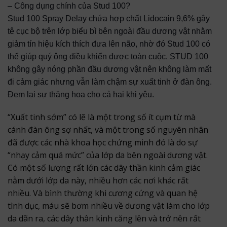
– Công dụng chính của Stud 100?
Stud 100 Spray Delay chứa hợp chất Lidocain 9,6% gây
tê cục bộ trên lớp biểu bì bên ngoài đầu dương vật nhằm
giảm tín hiệu kích thích đưa lên não, nhờ đó Stud 100 có
thể giúp quý ông điều khiển được toàn cuộc. STUD 100
không gây nóng phần đầu dương vật nên không làm mất
đi cảm giác nhưng vẫn làm chậm sự xuất tinh ở đàn ông.
Đem lại sự thăng hoa cho cả hai khi yêu.
“Xuất tinh sớm” có lẽ là một trong số ít cụm từ mà
cánh đàn ông sợ nhất, và một trong số nguyên nhân
đã được các nhà khoa học chứng minh đó là do sự
“nhạy cảm quá mức” của lớp da bên ngoài dương vật.
Có một số lượng rất lớn các dây thần kinh cảm giác
nằm dưới lớp da này, nhiều hơn các nơi khác rất
nhiều. Và bình thường khi cương cứng và quan hệ
tình dục, máu sẽ bơm nhiều về dương vật làm cho lớp
da dãn ra, các dây thân kinh căng lên và trở nên rất