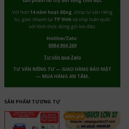
sản phẩm hỗ trợ đời sống tình dục
.
Với hơn
14 năm hoạt động
, shop tư vấn riêng
tư, giao nhanh tại
TP Vinh
và ship toàn quốc
với hình thức đóng gói kín đáo.
Hotline/Zalo:
0984 904 269
Tư vấn qua Zalo
TƯ VẤN RIÊNG TƯ — GIAO HÀNG BẢO MẬT
— MUA HÀNG AN TÂM.
SẢN PHẨM TƯƠNG TỰ
Giảm giá!