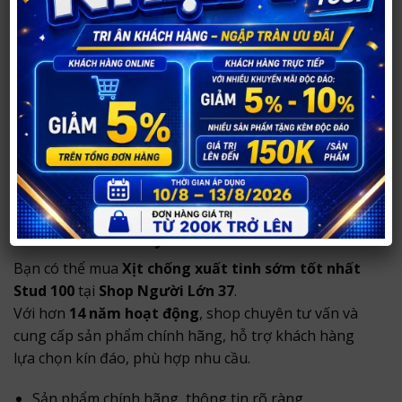
mà không bị mất tác dụng (chỉ rửa nước khi đã xịt
được khoảng 10-15 phút để tránh thuốc bị rửa trôi)!
Lưu ý:
– Không sử dụng trên các vùng da bị tổn thương, bị
bỏng
– Không được dùng khi bạn tình đang mang thai.
– Tránh tiếp xúc với mắt
Mua Xịt chống xuất tinh sớm tốt nhất
Stud 100 ở đâu uy tín?
Bạn có thể mua
Xịt chống xuất tinh sớm tốt nhất
Stud 100
tại
Shop Người Lớn 37
.
Với hơn
14 năm hoạt động
, shop chuyên tư vấn và
cung cấp sản phẩm chính hãng, hỗ trợ khách hàng
lựa chọn kín đáo, phù hợp nhu cầu.
Sản phẩm chính hãng, thông tin rõ ràng.