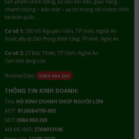
Sản phẩm chính hãng, tư vấn kín đáo, giao hàng
nhanh chóng – bảo mật – uy tín trong nội thành Vinh
và toàn quốc.
Cơ sở 1:
290 Võ Nguyên Hiến, TP Vinh, Nghệ An
Trước đây là 290 Phong Đình Cảng, TP Vinh, Nghệ An
Cơ sở 2:
21 Đốc Thiết, TP Vinh, Nghệ An
Tạm thời đóng cửa
Hotline/Zalo:
0984 904 269
THÔNG TIN KINH DOANH:
Tên:
HỘ KINH DOANH SHOP NGƯỜI LỚN
MST:
8126584799-003
SĐT:
0984 904 269
Mã ĐK HKD:
27A8015196
Ngày cấp:
22/05/2025