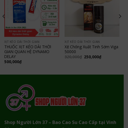
XỊT KÉO DÀI THỜI GIAN
XỊT KÉO DÀI THỜI GIAN
THUỐC XỊT KÉO DÀI THỜI
Xịt Chống Xuất Tinh Sớm Viga
GIAN QUAN HỆ DYNAMO
50000
DELAY
Giá
Giá
320,000
₫
250,000
₫
gốc
hiện
500,000
₫
là:
tại
320,000₫.
là:
250,000₫.
Shop Người Lớn 37 – Bao Cao Su Cao Cấp tại Vinh