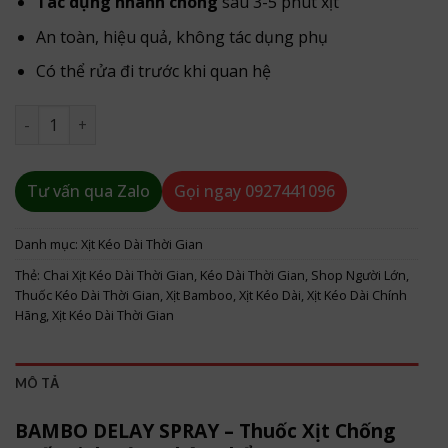
Tác dụng nhanh chóng
sau 3-5 phút xịt
An toàn, hiệu quả, không tác dụng phụ
Có thể rửa đi trước khi quan hệ
XỊT KÉO DÀI THỜI GIAN BAMBO DELAY SPRAY số lượng
Tư vấn qua Zalo
Gọi ngay
0927441096
Danh mục:
Xịt Kéo Dài Thời Gian
Thẻ:
Chai Xịt Kéo Dài Thời Gian
,
Kéo Dài Thời Gian
,
Shop Người Lớn
,
Thuốc Kéo Dài Thời Gian
,
Xịt Bamboo
,
Xịt Kéo Dài
,
Xịt Kéo Dài Chính
Hãng
,
Xịt Kéo Dài Thời Gian
MÔ TẢ
BAMBO DELAY SPRAY – Thuốc Xịt Chống