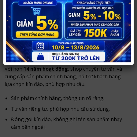
Liên hệ để được tư vấn chuyên sâu!
Mua XỊT KÉO DÀI THỜI GIAN BAMBO
DELAY SPRAY ở đâu uy tín?
Bạn có thể mua
XỊT KÉO DÀI THỜI GIAN BAMBO
DELAY SPRAY
tại
Shop Người Lớn 37
.
Với hơn
14 năm hoạt động
, shop chuyên tư vấn và
cung cấp sản phẩm chính hãng, hỗ trợ khách hàng
lựa chọn kín đáo, phù hợp nhu cầu.
Sản phẩm chính hãng, thông tin rõ ràng.
Tư vấn riêng tư, phù hợp nhu cầu sử dụng.
Đóng gói kín đáo, không ghi tên sản phẩm nhạy
cảm bên ngoài.