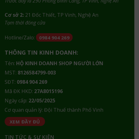
Trước đây là 290 Phong Đình Cảng, TP Vinh, Nghệ An
Cơ sở 2:
21 Đốc Thiết, TP Vinh, Nghệ An
Tạm thời đóng cửa
Hotline/Zalo:
0984 904 269
THÔNG TIN KINH DOANH:
Tên:
HỘ KINH DOANH SHOP NGƯỜI LỚN
MST:
8126584799-003
SĐT:
0984 904 269
Mã ĐK HKD:
27A8015196
Ngày cấp:
22/05/2025
Cơ quan quản lý: Đội Thuế thành Phố Vinh
XEM ĐẦY ĐỦ
TIN TỨC & SỰ KIỆN