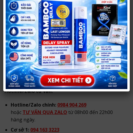
bên ngoài.
Địa chỉ cửa hàng:
Cơ sở 1:
290 Võ Nguyên Hiến, TP Vinh, Nghệ An
(đường Phong Đình Cảng cũ, TP. Vinh)
.
XEM CHỈ ĐƯỜNG TỚI CỬA HÀNG
Cơ sở 2:
21 Đốc Thiết, TP Vinh, Nghệ An.
Tạm thời đóng cửa.
Hotline/Zalo tư vấn:
Hotline/Zalo chính:
0984 904 269
hoặc
TƯ VẤN QUA ZALO
từ 08h00 đến 22h00
hàng ngày.
Cơ sở 1:
094 163 3223