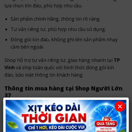
lựa chọn kín đáo, phù hợp nhu cầu.
Sản phẩm chính hãng, thông tin rõ ràng.
Tư vấn riêng tư, phù hợp nhu cầu sử dụng.
Đóng gói kín đáo, không ghi tên sản phẩm nhạy
cảm bên ngoài.
Shop hỗ trợ tư vấn riêng tư, giao hàng nhanh tại
TP
Vinh
và ship toàn quốc với hình thức đóng gói kín
đáo, bảo mật thông tin khách hàng.
Thông tin mua hàng tại Shop Người Lớn
37
×
Shop hỗ trợ tư vấn kín đáo, giao hàng nhanh trong
nội thành Vinh
và
ship hàng toàn quốc
.
Sản phẩm được đóng gói cẩn thận, bảo mật thông tin
khách hàng và không ghi tên sản phẩm nhạy cảm