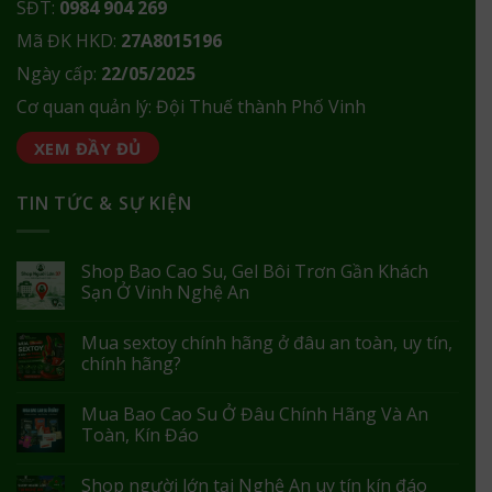
SĐT:
0984 904 269
Mã ĐK HKD:
27A8015196
Ngày cấp:
22/05/2025
Cơ quan quản lý: Đội Thuế thành Phố Vinh
XEM ĐẦY ĐỦ
TIN TỨC & SỰ KIỆN
Shop Bao Cao Su, Gel Bôi Trơn Gần Khách
Sạn Ở Vinh Nghệ An
Mua sextoy chính hãng ở đâu an toàn, uy tín,
chính hãng?
Mua Bao Cao Su Ở Đâu Chính Hãng Và An
Toàn, Kín Đáo
Shop người lớn tại Nghệ An uy tín kín đáo