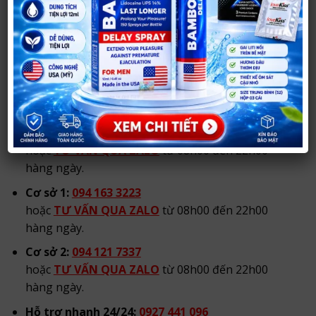
XEM CHỈ ĐƯỜNG TỚI CỬA HÀNG
Cơ sở 2:
21 Đốc Thiết, TP Vinh, Nghệ An.
Tạm thời đóng cửa.
Hotline/Zalo tư vấn:
Hotline/Zalo chính:
0984 904 269
hoặc
TƯ VẤN QUA ZALO
từ 08h00 đến 22h00
hàng ngày.
Cơ sở 1:
094 163 3223
hoặc
TƯ VẤN QUA ZALO
từ 08h00 đến 22h00
hàng ngày.
Cơ sở 2:
094 121 7337
hoặc
TƯ VẤN QUA ZALO
từ 08h00 đến 22h00
hàng ngày.
Hỗ trợ nhanh 24/24:
0927 441 096