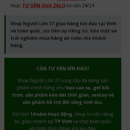
hoặc
TƯ VẤN QUA ZALO
tư vấn 24/24
Shop Người Lớn 37 giao hàng kín đáo tại Vinh
và toàn quốc, ưu tiên sự riêng tư, bảo mật và
trải nghiệm mua hàng an toàn cho khách
hàng.
CẦN TƯ VẤN KÍN ĐÁO?
Shop Người Lớn 37 cung cấp đa dạng sản
phẩm chính hãng như
bao cao su, gel bôi
trơn, sản phẩm kéo dài thời gian, sextoy và
sản phẩm hỗ trợ đời sống tình dục
.
Với hơn
14 năm hoạt động
, shop tư vấn riêng
tư, giao nhanh tại
TP Vinh
và ship toàn quốc
với hình thức đóng gói kín đáo.