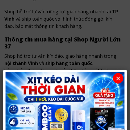
Shop hỗ trợ tư vấn riêng tư, giao hàng nhanh tại
TP
Vinh
và ship toàn quốc với hình thức đóng gói kín
đáo, bảo mật thông tin khách hàng.
Thông tin mua hàng tại Shop Người Lớn
37
Shop hỗ trợ tư vấn kín đáo, giao hàng nhanh trong
nội thành Vinh
và
ship hàng toàn quốc
.
Sản phẩm được đóng gói cẩn thận, bảo mật thông tin
×
khách hàng và không ghi tên sản phẩm nhạy cảm
bên ngoài.
Địa chỉ cửa hàng:
Cơ sở 1:
290 Võ Nguyên Hiến, TP Vinh, Nghệ An
(đường Phong Đình Cảng cũ, TP. Vinh)
.