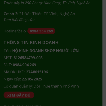
Trước đây là 290 Phong Đình Cảng, TP Vinh, Nghệ An
Cơ sở 2:
21 Đốc Thiết, TP Vinh, Nghệ An
Tạm thời đóng cửa
Hotline/Zalo:
0984 904 269
THÔNG TIN KINH DOANH:
Tên:
HỘ KINH DOANH SHOP NGƯỜI LỚN
MST:
8126584799-003
SĐT:
0984 904 269
Mã ĐK HKD:
27A8015196
Ngày cấp:
22/05/2025
Cơ quan quản lý: Đội Thuế thành Phố Vinh
XEM ĐẦY ĐỦ