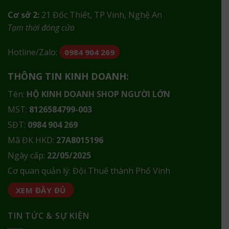
Cơ sở 2:
21 Đốc Thiết, TP Vinh, Nghệ An
Tạm thời đóng cửa
Hotline/Zalo:
0984 904 269
THÔNG TIN KINH DOANH:
Tên:
HỘ KINH DOANH SHOP NGƯỜI LỚN
MST:
8126584799-003
SĐT:
0984 904 269
Mã ĐK HKD:
27A8015196
Ngày cấp:
22/05/2025
Cơ quan quản lý: Đội Thuế thành Phố Vinh
XEM ĐẦY ĐỦ
TIN TỨC & SỰ KIỆN