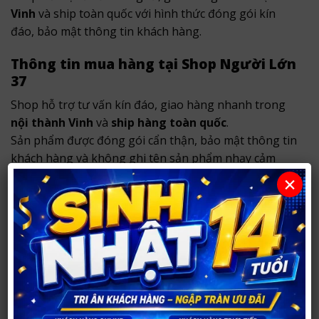
Vinh
và ship toàn quốc với hình thức đóng gói kín
đáo, bảo mật thông tin khách hàng.
Thông tin mua hàng tại Shop Người Lớn
37
Shop hỗ trợ tư vấn kín đáo, giao hàng nhanh trong
nội thành Vinh
và
ship hàng toàn quốc
.
Sản phẩm được đóng gói cẩn thận, bảo mật thông tin
khách hàng và không ghi tên sản phẩm nhạy cảm
bên ngoài.
×
Địa chỉ cửa hàng:
Cơ sở 1:
290 Võ Nguyên Hiến, TP Vinh, Nghệ An
(đường Phong Đình Cảng cũ, TP. Vinh)
.
XEM CHỈ ĐƯỜNG TỚI CỬA HÀNG