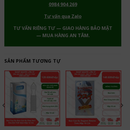
0984 904 269
Tư vấn qua Zalo
TƯ VẤN RIÊNG TƯ — GIAO HÀNG BẢO MẬT
— MUA HÀNG AN TÂM.
SẢN PHẨM TƯƠNG TỰ