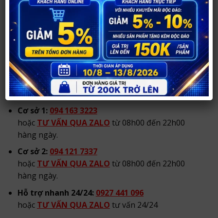
Cơ sở 2:
21 Đốc Thiết, TP Vinh, Nghệ An.
Tạm thời đóng cửa.
Hotline/Zalo tư vấn:
Hotline/Zalo chính:
0984 904 269
hoặc
TƯ VẤN QUA ZALO
từ 08h00 đến 22h00
hàng ngày.
Cơ sở 1:
094 163 3223
hoặc
TƯ VẤN QUA ZALO
từ 08h00 đến 22h00
hàng ngày.
Cơ sở 2:
094 121 7337
hoặc
TƯ VẤN QUA ZALO
từ 08h00 đến 22h00
hàng ngày.
Hỗ trợ nhanh 24/24:
0927 441 096
hoặc
TƯ VẤN QUA ZALO
tư vấn 24/24