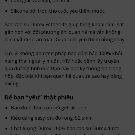
Cảm giác vừa vặn, ôm khít.
Silicone bôi trơn cho cuộc yêu thêm mượt.
Bao cao su Durex Fetherlite giúp tăng khoái cảm, sát
gần hơn với đối phương khi quan hệ mà vẫn không
làm mất đi sự an toàn. Giúp cuộc yêu thêm nồng cháy.
Lưu ý: không phương pháp nào đảm bảo 100% khỏi
mang thai ngoài ý muốn, HIV hoặc bệnh lây truyền
qua đường tình dục. Bạn hãy đọc kỹ thông tin trong
hộp, đặc biệt khi bạn quan hệ qua cửa sau hay bằng
miệng.
Để bạn “yêu” thật phiêu
Bao được bôi trơn với gel silicone.
Kiểu dáng easy-on, độ rộng: 52.5mm.
Chất lượng Durex: 100% bao cao su Durex được