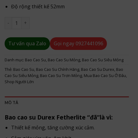
Độ rộng thiết kế 52mm
Bao Cao Su Durex Fetherlite Siêu Mỏng, Size 52.5mm số lư
Tư vấn qua Zalo
Gọi ngay
0927441096
Danh mục:
Bao Cao Su
,
Bao Cao Su Mỏng
,
Bao Cao Su Siêu Mỏng
Thẻ:
Bao Cao Su
,
Bao Cao Su Chính Hãng
,
Bao Cao Su Durex
,
Bao
Cao Su Siêu Mỏng
,
Bao Cao Su Trơn Mỏng
,
Mua Bao Cao Su Ở Đâu
,
Shop Người Lớn
MÔ TẢ
Bao cao su Durex Fetherlite “đã”là vì:
Thiết kế mỏng, tăng cường xúc cảm.