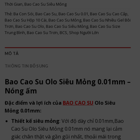
Thời Gian
,
Bao Cao Su Siêu Mỏng
Thẻ:
Ba Con Sói
,
Bao Cao Su
,
Bao Cao Su 0.01
,
Bao Cao Su Cao Cấp
,
Bao Cao Su Hộp 10 Cái
,
Bao Cao Su Mỏng
,
Bao Cao Su Nhiều Gel Bôi
Trơn
,
Bao Cao Su Olo
,
Bao Cao Su Siêu Mỏng
,
Bao Cao Su Size
Trung Bình
,
Bao Cao Su Trơn
,
BCS
,
Shop Người Lớn
MÔ TẢ
THÔNG TIN BỔ SUNG
Bao Cao Su Olo Siêu Mỏng 0.01mm –
Nóng ấm
Đặc điểm và lợi ích của
BAO CAO SU
Olo Siêu
Mỏng 0.01mm:
Thiết kế siêu mỏng
: Với độ dày chỉ 0.01mm,Bao
Cao Su Olo Siêu Mỏng 0.01mm nó mang lại cảm
giác chân thật và gần gũi nhất, thoải mái trong