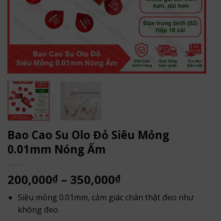
Bao Cao Su Olo Đỏ Siêu Mỏng
0.01mm Nóng Ấm
Khoảng
200,000
–
350,000
₫
₫
giá:
Siêu mỏng 0.01mm, cảm giác chân thật đeo như
từ
không đeo
200,000₫