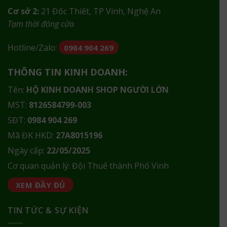
Cơ sở 2:
21 Đốc Thiết, TP Vinh, Nghệ An
Tạm thời đóng cửa
Hotline/Zalo:
0984 904 269
THÔNG TIN KINH DOANH:
Tên:
HỘ KINH DOANH SHOP NGƯỜI LỚN
MST:
8126584799-003
SĐT:
0984 904 269
Mã ĐK HKD:
27A8015196
Ngày cấp:
22/05/2025
Cơ quan quản lý: Đội Thuế thành Phố Vinh
XEM ĐẦY ĐỦ
TIN TỨC & SỰ KIỆN