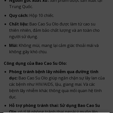
Nguồn gốc xuất xứ:
Sản phẩm được sản xuất tại
Trung Quốc.
Quy cách:
Hộp 10 chiếc.
Chất liệu:
Bao Cao Su Olo được làm từ cao su
thiên nhiên, đảm bảo chất lượng và an toàn cho
người sử dụng.
Mùi:
Không mùi, mang lại cảm giác thoải mái và
không gây khó chịu.
Công dụng của Bao Cao Su Olo:
Phòng tránh bệnh lây nhiễm qua đường tình
dục:
Bao Cao Su Olo giúp ngăn chặn sự lây lan của
các bệnh như HIV/AIDS, lậu, giang mai. Và các
bệnh lây nhiễm khác thông qua mối quan hệ tình
dục.
Hỗ trợ phòng tránh thai: Sử dụng Bao Cao Su
Olo
có tỉ lệ phòng tránh thai ngoài ý muốn lên