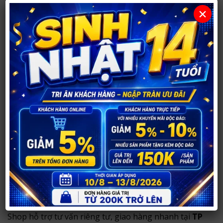
đến 98%. Giúp người sử dụng an tâm hơn về việc
×
tránh thai không mong muốn.
Mua Bao Cao Su Olo Đỏ Siêu Mỏng 0.01mm
Nóng Ấm ở đâu uy tín?
Bạn có thể mua
Bao Cao Su Olo Đỏ Siêu Mỏng
0.01mm Nóng Ấm
tại
Shop Người Lớn 37
.
Với hơn
14 năm hoạt động
, shop chuyên tư vấn và
cung cấp sản phẩm chính hãng, hỗ trợ khách hàng
lựa chọn kín đáo, phù hợp nhu cầu.
Sản phẩm chính hãng, thông tin rõ ràng.
Tư vấn riêng tư, phù hợp nhu cầu sử dụng.
Đóng gói kín đáo, không ghi tên sản phẩm nhạy
cảm bên ngoài.
Shop hỗ trợ tư vấn riêng tư, giao hàng nhanh tại
TP