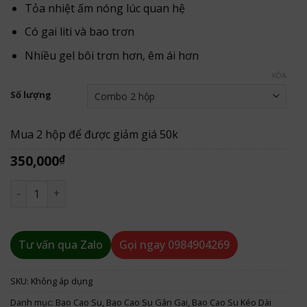
đến
Tỏa nhiệt ấm nóng lúc quan hệ
350,000₫
Có gai liti và bao trơn
Nhiều gel bôi trơn hơn, êm ái hơn
XÓA
Số lượng
Mua 2 hộp để được giảm giá 50k
350,000
₫
Bao Cao Su Olo Đỏ Siêu Mỏng 0.01mm Nóng Ấm số lượng
Tư vấn qua Zalo
Gọi ngay
0984904269
SKU:
Không áp dụng
Danh mục:
Bao Cao Su
,
Bao Cao Su Gân Gai
,
Bao Cao Su Kéo Dài