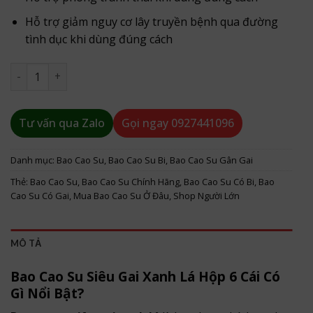
Hỗ trợ giảm nguy cơ lây truyền bệnh qua đường
tình dục khi dùng đúng cách
Bao Cao Su Siêu Gai Xanh Lá Hộp 6 Cái số lượng
Tư vấn qua Zalo
Gọi ngay
0927441096
Danh mục:
Bao Cao Su
,
Bao Cao Su Bi
,
Bao Cao Su Gân Gai
Thẻ:
Bao Cao Su
,
Bao Cao Su Chính Hãng
,
Bao Cao Su Có Bi
,
Bao
Cao Su Có Gai
,
Mua Bao Cao Su Ở Đâu
,
Shop Người Lớn
MÔ TẢ
Bao Cao Su Siêu Gai Xanh Lá Hộp 6 Cái Có
Gì Nổi Bật?