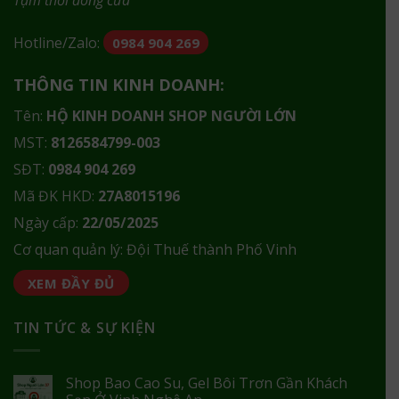
Hotline/Zalo:
0984 904 269
THÔNG TIN KINH DOANH:
Tên:
HỘ KINH DOANH SHOP NGƯỜI LỚN
MST:
8126584799-003
SĐT:
0984 904 269
Mã ĐK HKD:
27A8015196
Ngày cấp:
22/05/2025
Cơ quan quản lý: Đội Thuế thành Phố Vinh
XEM ĐẦY ĐỦ
TIN TỨC & SỰ KIỆN
Shop Bao Cao Su, Gel Bôi Trơn Gần Khách