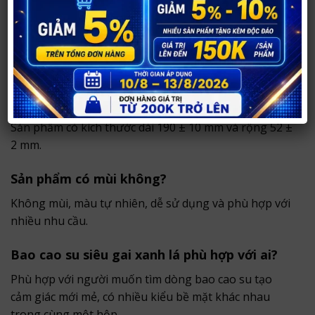
khác nhau không?
Khác nhau ở màu hộp, còn chức năng sử dụng là như
nhau.
Size của bao cao su siêu gai xanh lá là bao
nhiêu?
Sản phẩm có kích thước dài 190 ± 10 mm và rộng 52 ±
2 mm.
Sản phẩm có mùi không?
Không mùi, màu tự nhiên, dễ sử dụng và phù hợp với
nhiều nhu cầu.
Bao cao su siêu gai xanh lá phù hợp với ai?
Phù hợp với người muốn tìm dòng bao cao su tạo
cảm giác mới mẻ, có nhiều kiểu bề mặt khác nhau
trong cùng một hộp.