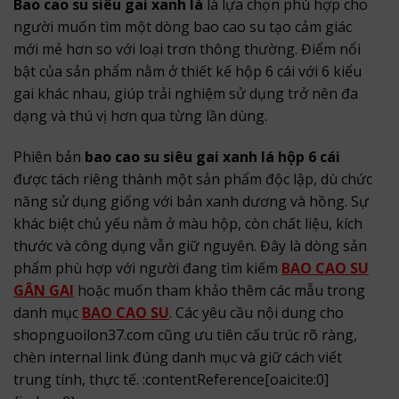
Bao cao su siêu gai xanh lá
là lựa chọn phù hợp cho
người muốn tìm một dòng bao cao su tạo cảm giác
mới mẻ hơn so với loại trơn thông thường. Điểm nổi
bật của sản phẩm nằm ở thiết kế hộp 6 cái với 6 kiểu
gai khác nhau, giúp trải nghiệm sử dụng trở nên đa
dạng và thú vị hơn qua từng lần dùng.
Phiên bản
bao cao su siêu gai xanh lá hộp 6 cái
được tách riêng thành một sản phẩm độc lập, dù chức
năng sử dụng giống với bản xanh dương và hồng. Sự
khác biệt chủ yếu nằm ở màu hộp, còn chất liệu, kích
thước và công dụng vẫn giữ nguyên. Đây là dòng sản
phẩm phù hợp với người đang tìm kiếm
BAO CAO SU
GÂN GAI
hoặc muốn tham khảo thêm các mẫu trong
danh mục
BAO CAO SU
. Các yêu cầu nội dung cho
shopnguoilon37.com cũng ưu tiên cấu trúc rõ ràng,
chèn internal link đúng danh mục và giữ cách viết
trung tính, thực tế. :contentReference[oaicite:0]