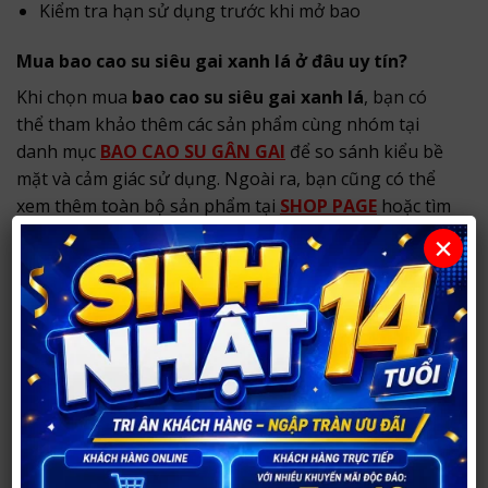
Kiểm tra hạn sử dụng trước khi mở bao
Mua bao cao su siêu gai xanh lá ở đâu uy tín?
Khi chọn mua
bao cao su siêu gai xanh lá
, bạn có
thể tham khảo thêm các sản phẩm cùng nhóm tại
danh mục
BAO CAO SU GÂN GAI
để so sánh kiểu bề
mặt và cảm giác sử dụng. Ngoài ra, bạn cũng có thể
xem thêm toàn bộ sản phẩm tại
SHOP PAGE
hoặc tìm
thêm bài viết liên quan tại
BLOG
.
×
Câu hỏi thường gặp
Bao cao su siêu gai xanh lá có mấy chiếc một
hộp?
Sản phẩm có quy cách hộp 6 cái, gồm 6 kiểu gai khác
nhau.
Ba màu xanh lá, xanh dương và hồng có