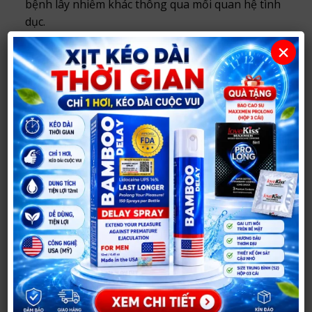
bệnh lây nhiễm khác thông qua mối quan hệ tình
dục.
Hỗ trợ phòng tránh thai: Sử dụng Bao Cao Su
×
Olo
có tỉ lệ phòng tránh thai ngoài ý muốn lên
đến 98%. Giúp người sử dụng an tâm hơn về việc
tránh thai không mong muốn.
Mua Bao Cao Su Olo Đen Siêu Mỏng
0.01mm Hương Vani ở đâu uy tín?
Bạn có thể mua
Bao Cao Su Olo Đen Siêu Mỏng
0.01mm Hương Vani
tại
Shop Người Lớn 37
.
Với hơn
14 năm hoạt động
, shop chuyên tư vấn và
cung cấp sản phẩm chính hãng, hỗ trợ khách hàng
lựa chọn kín đáo, phù hợp nhu cầu.
Sản phẩm chính hãng, thông tin rõ ràng.
Tư vấn riêng tư, phù hợp nhu cầu sử dụng.