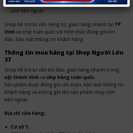
Đóng gói kín đáo, không ghi tên sản phẩm nhạy
cảm bên ngoài.
Shop hỗ trợ tư vấn riêng tư, giao hàng nhanh tại
TP
Vinh
và ship toàn quốc với hình thức đóng gói kín
đáo, bảo mật thông tin khách hàng.
Thông tin mua hàng tại Shop Người Lớn
37
Shop hỗ trợ tư vấn kín đáo, giao hàng nhanh trong
nội thành Vinh
và
ship hàng toàn quốc
.
Sản phẩm được đóng gói cẩn thận, bảo mật thông tin
khách hàng và không ghi tên sản phẩm nhạy cảm
bên ngoài.
Địa chỉ cửa hàng:
Cơ sở 1: