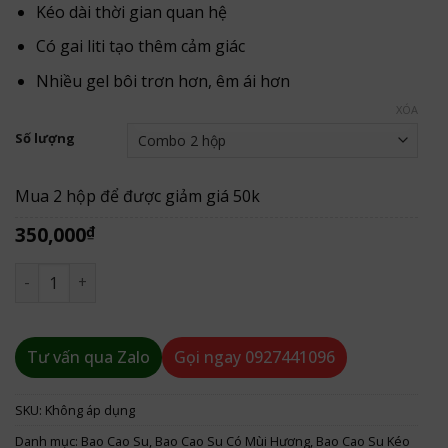
đến
Kéo dài thời gian quan hệ
350,000₫
Có gai liti tạo thêm cảm giác
Nhiều gel bôi trơn hơn, êm ái hơn
XÓA
Số lượng
Mua 2 hộp để được giảm giá 50k
350,000
₫
Bao Cao Su Olo Đen Siêu Mỏng 0.01mm Hương Vani số lượ
Tư vấn qua Zalo
Gọi ngay
0927441096
SKU:
Không áp dụng
Danh mục:
Bao Cao Su
,
Bao Cao Su Có Mùi Hương
,
Bao Cao Su Kéo