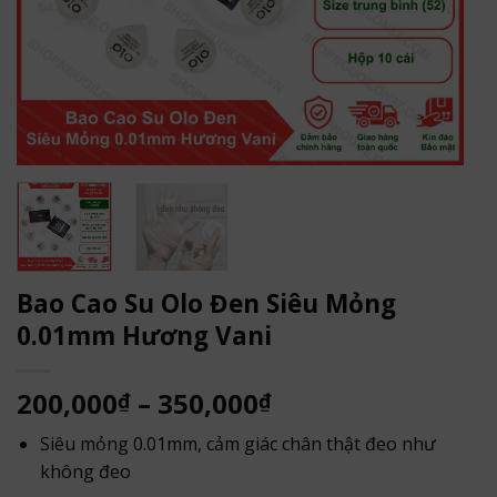
Bao Cao Su Olo Đen Siêu Mỏng
0.01mm Hương Vani
Khoảng
200,000
–
350,000
₫
₫
giá:
Siêu mỏng 0.01mm, cảm giác chân thật đeo như
từ
không đeo
200,000₫