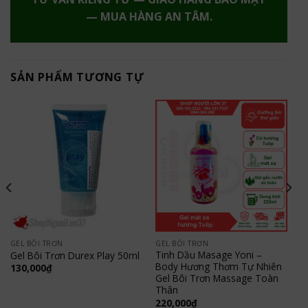
— MUA HÀNG AN TÂM.
SẢN PHẨM TƯƠNG TỰ
GEL BÔI TRƠN
GEL BÔI TRƠN
Tinh Dầu Masage Yoni –
Gel Bôi Trơn Durex Play 50ml
Body Hương Thơm Tự Nhiên
130,000
₫
Gel Bôi Trơn Massage Toàn
Thân
220,000
₫