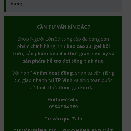
hàng.
CẦN TƯ VẤN KÍN ĐÁO?
Shop Người Lớn 37 cung cấp đa dạng sản
phẩm chính hãng như
bao cao su, gel bôi
trơn, sản phẩm kéo dài thời gian, sextoy và
sản phẩm hỗ trợ đời sống tình dục
.
Với hơn
14 năm hoạt động
, shop tư vấn riêng
tư, giao nhanh tại
TP Vinh
và ship toàn quốc
với hình thức đóng gói kín đáo.
Hotline/Zalo:
0984 904 269
Tư vấn qua Zalo
TƯ VẤN RIÊNG TƯ — GIAO HÀNG BẢO MẬT