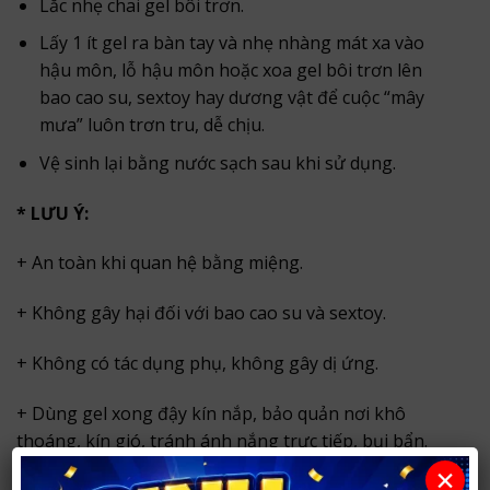
Lắc nhẹ chai gel bôi trơn.
Lấy 1 ít gel ra bàn tay và nhẹ nhàng mát xa vào
hậu môn, lỗ hậu môn hoặc xoa gel bôi trơn lên
bao cao su, sextoy hay dương vật để cuộc “mây
mưa” luôn trơn tru, dễ chịu.
Vệ sinh lại bằng nước sạch sau khi sử dụng.
* LƯU Ý:
+ An toàn khi quan hệ bằng miệng.
+ Không gây hại đối với bao cao su và sextoy.
+ Không có tác dụng phụ, không gây dị ứng.
+ Dùng gel xong đậy kín nắp, bảo quản nơi khô
thoáng, kín gió, tránh ánh nắng trực tiếp, bụi bẩn.
×