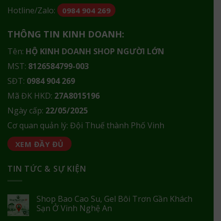
Hotline/Zalo:
0984 904 269
THÔNG TIN KINH DOANH:
Tên:
HỘ KINH DOANH SHOP NGƯỜI LỚN
MST:
8126584799-003
SĐT:
0984 904 269
Mã ĐK HKD:
27A8015196
Ngày cấp:
22/05/2025
Cơ quan quản lý: Đội Thuế thành Phố Vinh
XEM ĐẦY ĐỦ
TIN TỨC & SỰ KIỆN
Shop Bao Cao Su, Gel Bôi Trơn Gần Khách
Sạn Ở Vinh Nghệ An