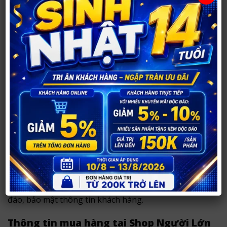
Mua Gel bôi trơn Back Door Siêu Trơn ở
đâu uy tín?
Bạn có thể mua
Gel bôi trơn Back Door Siêu Trơn
tại
Shop Người Lớn 37
.
Với hơn
14 năm hoạt động
, shop chuyên tư vấn và
cung cấp sản phẩm chính hãng, hỗ trợ khách hàng
lựa chọn kín đáo, phù hợp nhu cầu.
Sản phẩm chính hãng, thông tin rõ ràng.
Tư vấn riêng tư, phù hợp nhu cầu sử dụng.
Đóng gói kín đáo, không ghi tên sản phẩm nhạy
cảm bên ngoài.
Shop hỗ trợ tư vấn riêng tư, giao hàng nhanh tại
TP
Vinh
và ship toàn quốc với hình thức đóng gói kín
đáo, bảo mật thông tin khách hàng.
Thông tin mua hàng tại Shop Người Lớn