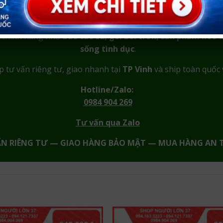
CẦN TƯ VẤN KÍN ĐÁO?
m chính hãng như
bao cao su, gel bôi trơn, sản phẩm kéo d
sống tình dục
.
p tư vấn riêng tư, giao nhanh tại
TP Vinh
và ship toàn quốc 
Hotline/Zalo:
0984 904 269
Tư vấn qua Zalo
ẤN RIÊNG TƯ — GIAO HÀNG BẢO MẬT — MUA HÀNG AN 