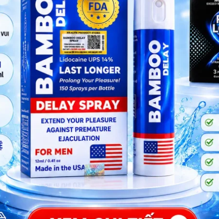
ng ngày.
ng ngày.
ng ngày.
 và toàn quốc, ưu tiên sự riêng tư, bảo mật và trải ngh