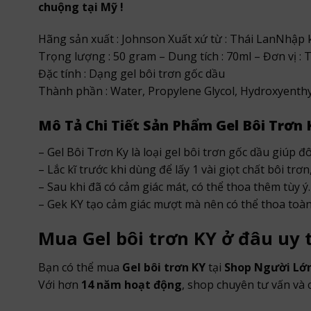
chuộng tại Mỹ !
Hãng sản xuất : Johnson Xuất xứ từ : Thái LanNhập k
Trọng lượng : 50 gram – Dung tích : 70ml – Đơn vị : 
Đặc tính : Dạng gel bôi trơn gốc dầu
Thành phần : Water, Propylene Glycol, Hydroxyenthy
Mô Tả Chi Tiết Sản Phẩm Gel Bôi Trơn K
– Gel Bôi Trơn Ky là loại gel bôi trơn gốc dầu giúp 
– Lắc kĩ trước khi dùng để lấy 1 vài giọt chất bôi tr
– Sau khi đã có cảm giác mát, có thể thoa thêm tùy ý.
– Gek KY tạo cảm giác mượt mà nên có thể thoa toàn 
Mua Gel bôi trơn KY ở đâu uy 
Bạn có thể mua
Gel bôi trơn KY
tại
Shop Người Lớn
Với hơn
14 năm hoạt động
, shop chuyên tư vấn và