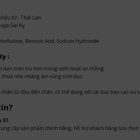
hẩu từ : Thái Lan
Tuýp Gel Ky
lcellulose, Benzoic Acid, Sodium Hydroxide
y :
đôi bạn trơn tru hơn trong sinh hoạt vợ chồng.
ơn, thoa nhẹ nhàng lên vùng sinh dục.
thân từ đầu đến chân, có thể dùng với các loại bao cao su 
tín?
 37
.
 cung cấp sản phẩm chính hãng, hỗ trợ khách hàng lựa chọn 