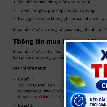
Sản phẩm chính hãng, thông tin rõ ràng.
Tư vấn riêng tư, phù hợp nhu cầu sử dụng.
Đóng gói kín đáo, không ghi tên sản phẩm nhạy 
Shop hỗ trợ tư vấn riêng tư, giao hàng nhanh tại
TP
Thông tin mua hàng tại Shop
Shop hỗ trợ tư vấn kín đáo, giao hàng nhanh trong
Sản phẩm được đóng gói cẩn thận, bảo mật thông t
Địa chỉ cửa hàng:
Cơ sở 1:
290 Võ Nguyên Hiến, TP Vinh, Nghệ An
(đường Phong Đình Cảng cũ, TP. Vinh)
.
XEM CHỈ ĐƯỜNG TỚI CỬA HÀNG
Cơ sở 2: