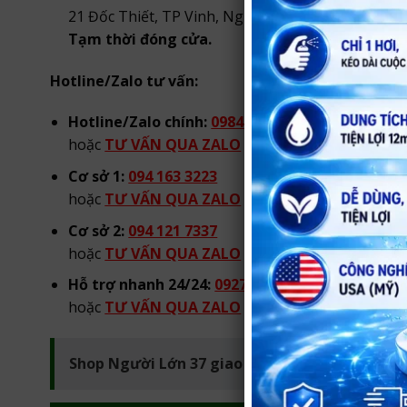
21 Đốc Thiết, TP Vinh, Nghệ An.
Tạm thời đóng cửa.
Hotline/Zalo tư vấn:
Hotline/Zalo chính:
0984 904 269
hoặc
TƯ VẤN QUA ZALO
từ 08h00 đến 22h00 hà
Cơ sở 1:
094 163 3223
hoặc
TƯ VẤN QUA ZALO
từ 08h00 đến 22h00 hà
Cơ sở 2:
094 121 7337
hoặc
TƯ VẤN QUA ZALO
từ 08h00 đến 22h00 hà
Hỗ trợ nhanh 24/24:
0927 441 096
hoặc
TƯ VẤN QUA ZALO
tư vấn 24/24
Shop Người Lớn 37 giao hàng kín đáo tại Vinh