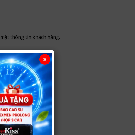
 mật thông tin khách hàng.
×
ài.