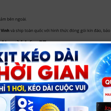
cảm bên ngoài.
 Vinh
và ship toàn quốc với hình thức đóng gói kín đáo, bảo
 Người Lớn 37
nội thành Vinh
và
ship hàng toàn quốc
.
in khách hàng và không ghi tên sản phẩm nhạy cảm bên ngo