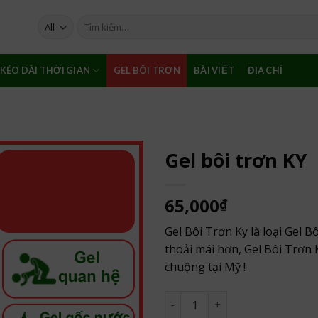
Tìm
kiếm:
KÉO DÀI THỜI GIAN
GEL BÔI TRƠN
BÀI VIẾT
ĐỊA CHỈ
Gel bôi trơn KY
65,000
₫
Gel Bôi Trơn Ky là loại Gel 
thoải mái hơn, Gel Bôi Trơn
chuộng tại Mỹ !
Gel bôi trơn KY số lượng