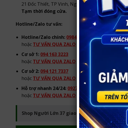
21 Đốc Thiết, TP Vinh, Nghệ An.
Tạm thời đóng cửa.
Hotline/Zalo tư vấn:
Hotline/Zalo chính:
0984 904 269
hoặc
TƯ VẤN QUA ZALO
từ 08h00 đến 22h00 hà
Cơ sở 1:
094 163 3223
hoặc
TƯ VẤN QUA ZALO
từ 08h00 đến 22h00 hà
Cơ sở 2:
094 121 7337
hoặc
TƯ VẤN QUA ZALO
từ 08h00 đến 22h00 hà
Hỗ trợ nhanh 24/24:
0927 441 096
hoặc
TƯ VẤN QUA ZALO
tư vấn 24/24
Shop Người Lớn 37 giao hàng kín đáo tại Vinh