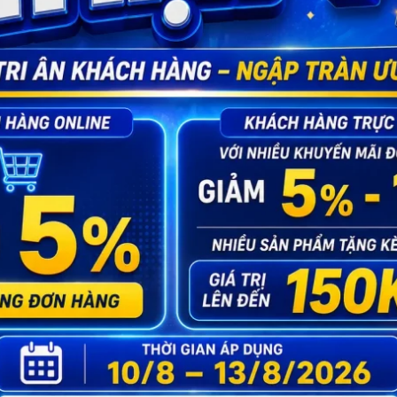
ng ngày.
ng ngày.
ng ngày.
 và toàn quốc, ưu tiên sự riêng tư, bảo mật và trải ngh