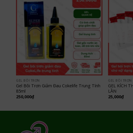
GEL BÔI TRƠN
GEL BÔI TRƠN
Gel Bôi Trơn Giảm Đau Cokelife Trung Tính
GEL KÍCH T
85ml
LẦN
250,000
₫
25,000
₫