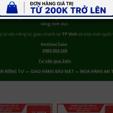
CẦN TƯ VẤN KÍN ĐÁO?
m chính hãng như
bao cao su, gel bôi trơn, sản phẩm kéo d
sống tình dục
.
p tư vấn riêng tư, giao nhanh tại
TP Vinh
và ship toàn quốc 
Hotline/Zalo:
0984 904 269
Tư vấn qua Zalo
ẤN RIÊNG TƯ — GIAO HÀNG BẢO MẬT — MUA HÀNG AN 