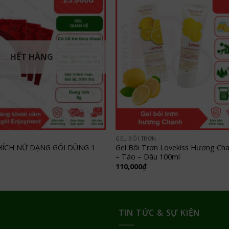
HẾT HÀNG
GEL BÔI TRƠN
HÍCH NỮ DẠNG GÓI DÙNG 1
Gel Bôi Trơn Lovekiss Hương Ch
– Táo – Dâu 100ml
110,000
₫
TIN TỨC & SỰ KIỆN