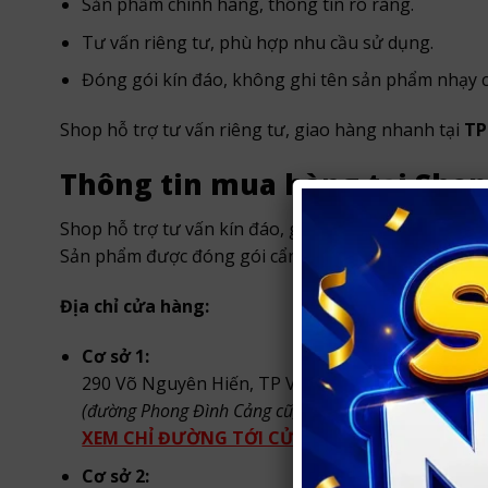
Sản phẩm chính hãng, thông tin rõ ràng.
Tư vấn riêng tư, phù hợp nhu cầu sử dụng.
Đóng gói kín đáo, không ghi tên sản phẩm nhạy 
Shop hỗ trợ tư vấn riêng tư, giao hàng nhanh tại
TP
Thông tin mua hàng tại Shop
Shop hỗ trợ tư vấn kín đáo, giao hàng nhanh trong
Sản phẩm được đóng gói cẩn thận, bảo mật thông t
Địa chỉ cửa hàng:
Cơ sở 1:
290 Võ Nguyên Hiến, TP Vinh, Nghệ An
(đường Phong Đình Cảng cũ, TP. Vinh)
.
XEM CHỈ ĐƯỜNG TỚI CỬA HÀNG
Cơ sở 2: