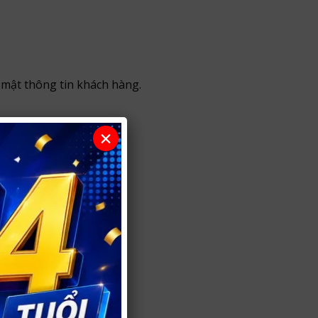
 mật thông tin khách hàng.
×
ài.