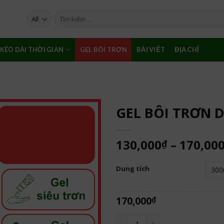
Tìm
kiếm:
KÉO DÀI THỜI GIAN
GEL BÔI TRƠN
BÀI VIẾT
ĐỊA CHỈ
GEL BÔI TRƠN 
130,000
–
170,00
₫
Dung tích
170,000
₫
GEL BÔI TRƠN DẠNG TINH TRÙ