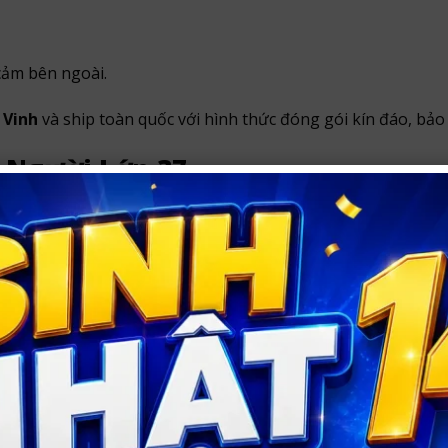
cảm bên ngoài.
 Vinh
và ship toàn quốc với hình thức đóng gói kín đáo, bảo
 Người Lớn 37
nội thành Vinh
và
ship hàng toàn quốc
.
in khách hàng và không ghi tên sản phẩm nhạy cảm bên ngo