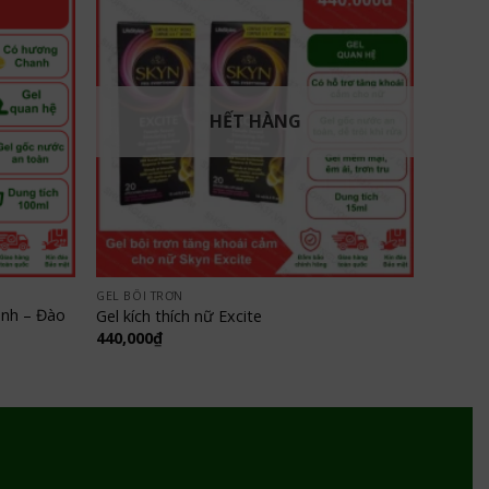
HẾT HÀNG
GEL BÔI TRƠN
anh – Đào
Gel kích thích nữ Excite
440,000
₫