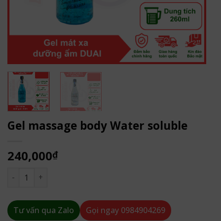
Gel massage body Water soluble
240,000
₫
Gel massage body Water soluble số lượng
Tư vấn qua Zalo
Gọi ngay
0984904269