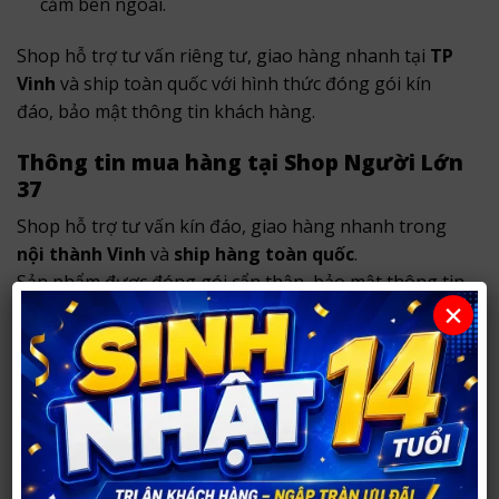
cảm bên ngoài.
Shop hỗ trợ tư vấn riêng tư, giao hàng nhanh tại
TP
Vinh
và ship toàn quốc với hình thức đóng gói kín
đáo, bảo mật thông tin khách hàng.
Thông tin mua hàng tại Shop Người Lớn
37
Shop hỗ trợ tư vấn kín đáo, giao hàng nhanh trong
nội thành Vinh
và
ship hàng toàn quốc
.
Sản phẩm được đóng gói cẩn thận, bảo mật thông tin
×
khách hàng và không ghi tên sản phẩm nhạy cảm
bên ngoài.
Địa chỉ cửa hàng:
Cơ sở 1:
290 Võ Nguyên Hiến, TP Vinh, Nghệ An
(đường Phong Đình Cảng cũ, TP. Vinh)
.