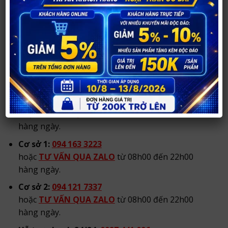
XEM CHỈ ĐƯỜNG TỚI CỬA HÀNG
Cơ sở 2:
21 Đốc Thiết, TP Vinh, Nghệ An.
Tạm thời đóng cửa.
Hotline/Zalo tư vấn:
Hotline/Zalo chính:
0984 904 269
hoặc
TƯ VẤN QUA ZALO
từ 08h00 đến 22h00
hàng ngày.
Cơ sở 1:
094 163 3223
hoặc
TƯ VẤN QUA ZALO
từ 08h00 đến 22h00
hàng ngày.
Cơ sở 2:
094 121 7337
hoặc
TƯ VẤN QUA ZALO
từ 08h00 đến 22h00
hàng ngày.