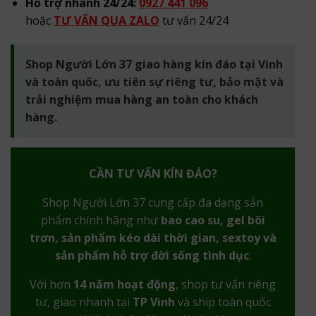
Hỗ trợ nhanh 24/24:
0927 441 096
hoặc
TƯ VẤN QUA ZALO
tư vấn 24/24
Shop Người Lớn 37 giao hàng kín đáo tại Vinh
và toàn quốc, ưu tiên sự riêng tư, bảo mật và
trải nghiệm mua hàng an toàn cho khách
hàng.
CẦN TƯ VẤN KÍN ĐÁO?
Shop Người Lớn 37 cung cấp đa dạng sản
phẩm chính hãng như
bao cao su, gel bôi
trơn, sản phẩm kéo dài thời gian, sextoy và
sản phẩm hỗ trợ đời sống tình dục
.
Với hơn
14 năm hoạt động
, shop tư vấn riêng
tư, giao nhanh tại
TP Vinh
và ship toàn quốc