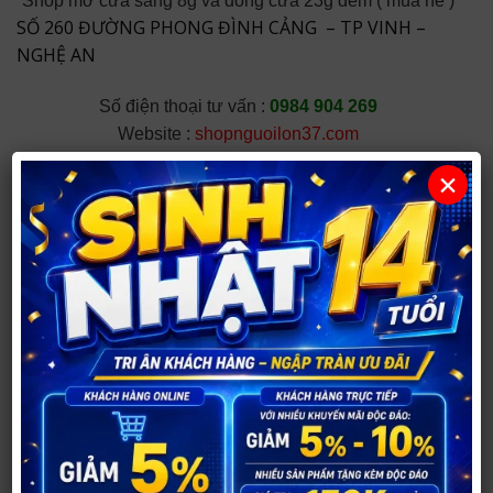
Shop mở cửa sáng 8g và đóng cửa 23g đêm ( mùa hè )
SỐ 260 ĐƯỜNG PHONG ĐÌNH CẢNG – TP VINH –
NGHỆ AN
Số điện thoại tư vấn :
0984 904 269
Website :
shopnguoilon37.com
Chú ý :
Shop có dịch vụ giao hàng tận nơi ở nội thành
×
Tp Vinh với đơn hàng trên hoặc bằng 100.000đ.
Các tỉnh thành khác xin gọi về để biết phương thức
chuyển hàng và thanh toán.
Giao hàng nhanh trong 30 phút,hoặc giờ giao do khách
chọn.Kín đáo,bí mật,an toàn và chất lượng.
CHẤT LƯỢNG LÀ CHÍN – UY TÍN LÀ MƯỜI
Rất hân hạnh được phục vụ quý khách.Cảm ơn quý
khách đã quan tâm và ủng hộ
Mua Gel Bôi Trơn Durex Play 50ml ở đâu
uy tín?
Bạn có thể mua
Gel Bôi Trơn Durex Play 50ml
tại