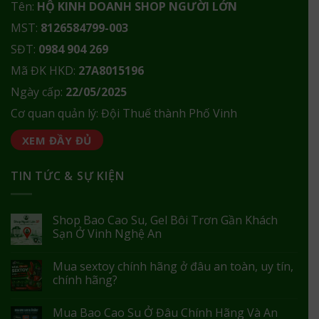
Tên:
HỘ KINH DOANH SHOP NGƯỜI LỚN
MST:
8126584799-003
SĐT:
0984 904 269
Mã ĐK HKD:
27A8015196
Ngày cấp:
22/05/2025
Cơ quan quản lý: Đội Thuế thành Phố Vinh
XEM ĐẦY ĐỦ
TIN TỨC & SỰ KIỆN
Shop Bao Cao Su, Gel Bôi Trơn Gần Khách
Sạn Ở Vinh Nghệ An
Mua sextoy chính hãng ở đâu an toàn, uy tín,
chính hãng?
Mua Bao Cao Su Ở Đâu Chính Hãng Và An