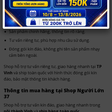
Shop Người Lớn 37
.
Với hơn
14 năm hoạt động
, shop chuyên tư vấn và
cung cấp sản phẩm chính hãng, hỗ trợ khách hàng
lựa chọn kín đáo, phù hợp nhu cầu.
Sản phẩm chính hãng, thông tin rõ ràng.
Tư vấn riêng tư, phù hợp nhu cầu sử dụng.
Đóng gói kín đáo, không ghi tên sản phẩm nhạy
cảm bên ngoài.
Shop hỗ trợ tư vấn riêng tư, giao hàng nhanh tại
TP
Vinh
và ship toàn quốc với hình thức đóng gói kín
đáo, bảo mật thông tin khách hàng.
Thông tin mua hàng tại Shop Người Lớn
37
Shop hỗ trợ tư vấn kín đáo, giao hàng nhanh trong
nội thành Vinh
và
ship hàng toàn quốc
.