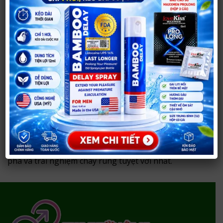
SHOP NGƯỜI LỚN 37 chuyên cung cấp các loại chày
rung tình yêu với chất lượng đáng tin cậy. Nhiều mẫu
chày rung tình yêu với nhiều chế độ rung mạnh mẽ,
đáp ứng mọi nhu cầu của bạn.
Với chày rung bạn có thể tận hưởng những trải
nghiệm thú vị và mãnh liệt. Sản phẩm thiết kế 2 đầu
sử dụng rung thụt ngoáy đa chế độ.
Ngoài ra, có loại chày rung chống nước, cho phép
bạn khám phá niềm vui tình dục trong môi trường ẩm
ướt. Hãy ghé thăm SHOP NGƯỜI LỚN 37 để khám
phá và trải nghiệm chày rung tuyệt vời nhất.