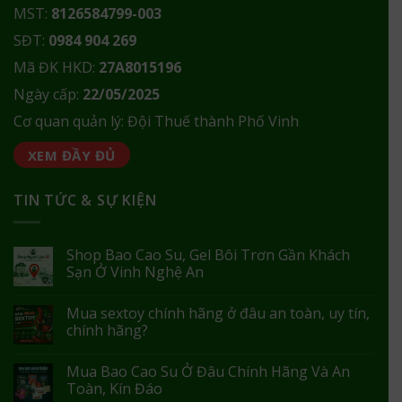
MST:
8126584799-003
SĐT:
0984 904 269
Mã ĐK HKD:
27A8015196
Ngày cấp:
22/05/2025
Cơ quan quản lý: Đội Thuế thành Phố Vinh
XEM ĐẦY ĐỦ
TIN TỨC & SỰ KIỆN
Shop Bao Cao Su, Gel Bôi Trơn Gần Khách
Sạn Ở Vinh Nghệ An
Mua sextoy chính hãng ở đâu an toàn, uy tín,
chính hãng?
Mua Bao Cao Su Ở Đâu Chính Hãng Và An
Toàn, Kín Đáo