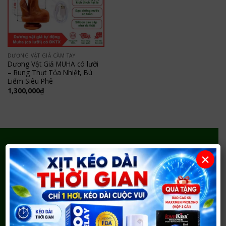
DƯƠNG VẬT GIẢ CẦM TAY
Dương Vật Giả MUHA có lưỡi
– Rung Thụt Tỏa Nhiệt, Bú
Liếm Siêu Phê
1,300,000
₫
×
Shop Người Lớn 37 – Bao Cao Su Cao Cấp tại Vinh
Sản phẩm chính hãng, tư vấn kín đáo, giao hàng