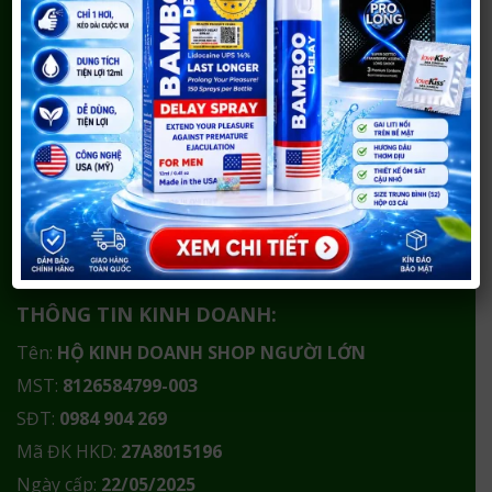
nhanh chóng – bảo mật – uy tín trong nội thành Vinh
và toàn quốc.
Cơ sở 1:
290 Võ Nguyên Hiến, TP Vinh, Nghệ An
Trước đây là 290 Phong Đình Cảng, TP Vinh, Nghệ An
Cơ sở 2:
21 Đốc Thiết, TP Vinh, Nghệ An
Tạm thời đóng cửa
Hotline/Zalo:
0984 904 269
THÔNG TIN KINH DOANH:
Tên:
HỘ KINH DOANH SHOP NGƯỜI LỚN
MST:
8126584799-003
SĐT:
0984 904 269
Mã ĐK HKD:
27A8015196
Ngày cấp:
22/05/2025