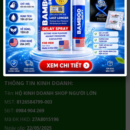
nhanh chóng – bảo mật – uy tín trong nội thành Vinh
và toàn quốc.
Cơ sở 1:
290 Võ Nguyên Hiến, TP Vinh, Nghệ An
Trước đây là 290 Phong Đình Cảng, TP Vinh, Nghệ An
Cơ sở 2:
21 Đốc Thiết, TP Vinh, Nghệ An
Tạm thời đóng cửa
Hotline/Zalo:
0984 904 269
THÔNG TIN KINH DOANH:
Tên:
HỘ KINH DOANH SHOP NGƯỜI LỚN
MST:
8126584799-003
SĐT:
0984 904 269
Mã ĐK HKD:
27A8015196
Ngày cấp:
22/05/2025