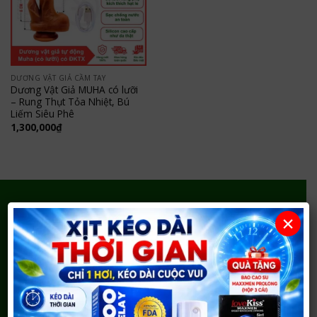
DƯƠNG VẬT GIẢ CẦM TAY
Dương Vật Giả MUHA có lưỡi
– Rung Thụt Tỏa Nhiệt, Bú
Liếm Siêu Phê
1,300,000
₫
×
Shop Người Lớn 37 – Bao Cao Su Cao Cấp tại Vinh
Sản phẩm chính hãng, tư vấn kín đáo, giao hàng