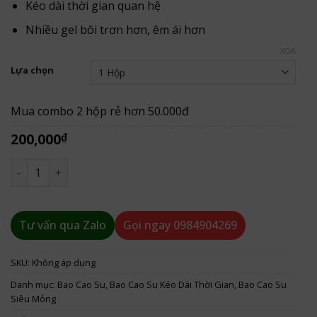
đến
Kéo dài thời gian quan hệ
350,000₫
Nhiều gel bôi trơn hơn, êm ái hơn
XÓA
Lựa chọn
Mua combo 2 hộp rẻ hơn 50.000đ
200,000
₫
Bao Cao Su Olo Xanh Siêu Mỏng 0.01mm Kéo Dài Thời Gian 
Tư vấn qua Zalo
Gọi ngay
0984904269
SKU:
Không áp dụng
Danh mục:
Bao Cao Su
,
Bao Cao Su Kéo Dài Thời Gian
,
Bao Cao Su
Siêu Mỏng