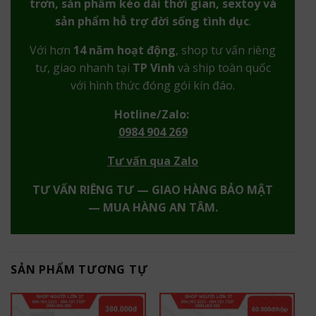
trơn, sản phẩm kéo dài thời gian, sextoy và
sản phẩm hỗ trợ đời sống tình dục
.
Với hơn
14 năm hoạt động
, shop tư vấn riêng
tư, giao nhanh tại
TP Vinh
và ship toàn quốc
với hình thức đóng gói kín đáo.
Hotline/Zalo:
0984 904 269
Tư vấn qua Zalo
TƯ VẤN RIÊNG TƯ — GIAO HÀNG BẢO MẬT
— MUA HÀNG AN TÂM.
SẢN PHẨM TƯƠNG TỰ