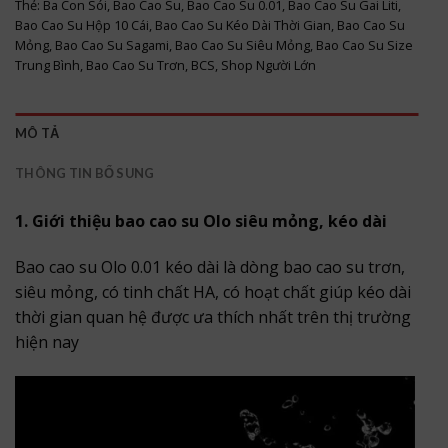
Thẻ:
Ba Con Sói
,
Bao Cao Su
,
Bao Cao Su 0.01
,
Bao Cao Su Gai Liti
,
Bao Cao Su Hộp 10 Cái
,
Bao Cao Su Kéo Dài Thời Gian
,
Bao Cao Su
Mỏng
,
Bao Cao Su Sagami
,
Bao Cao Su Siêu Mỏng
,
Bao Cao Su Size
Trung Bình
,
Bao Cao Su Trơn
,
BCS
,
Shop Người Lớn
MÔ TẢ
THÔNG TIN BỔ SUNG
1. Giới thiệu bao cao su Olo siêu mỏng, kéo dài
Bao cao su Olo 0.01 kéo dài là dòng bao cao su trơn,
siêu mỏng, có tinh chất HA, có hoạt chất giúp kéo dài
thời gian quan hệ được ưa thích nhất trên thị trường
hiện nay