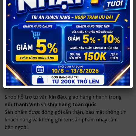
Sản phẩm chính hãng, thông tin rõ ràng.
Tư vấn riêng tư, phù hợp nhu cầu sử dụng.
Đóng gói kín đáo, không ghi tên sản phẩm nhạy
cảm bên ngoài.
Shop hỗ trợ tư vấn riêng tư, giao hàng nhanh tại
TP
Vinh
và ship toàn quốc với hình thức đóng gói kín
đáo, bảo mật thông tin khách hàng.
Thông tin mua hàng tại Shop Người Lớn
37
Shop hỗ trợ tư vấn kín đáo, giao hàng nhanh trong
nội thành Vinh
và
ship hàng toàn quốc
.
Sản phẩm được đóng gói cẩn thận, bảo mật thông tin
khách hàng và không ghi tên sản phẩm nhạy cảm
bên ngoài.