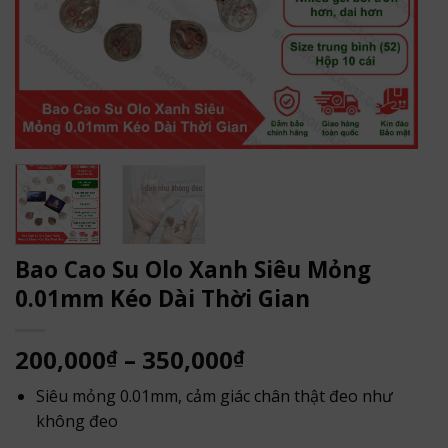
Bao Cao Su Olo Xanh Siêu Mỏng
0.01mm Kéo Dài Thời Gian
Khoảng
200,000
–
350,000
₫
₫
giá:
Siêu mỏng 0.01mm, cảm giác chân thật đeo như
từ
không đeo
200,000₫