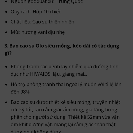
Nguồn gốc xuất xứ: Trung Quốc
Quy cách: Hộp 10 chiếc
Chất liệu: Cao su thiên nhiên
Mùi: hương vani dịu nhẹ
3. Bao cao su Olo siêu mỏng, kéo dài có tác dụng
gì?
Phòng tránh các bệnh lây nhiễm qua đường tình
dục như HIV/AIDS, lậu, giang mai,..
Hỗ trợ phòng tránh thai ngoài ý muốn với tỉ lệ lên
đến 98%
Bao cao su được thiết kế siêu mỏng, truyền nhiệt
cực kỳ tốt, tạo cảm giác ấm nóng, gia tăng hưng
phấn cho người sử dụng. Thiết kế 52mm vừa vặn
ôm khít dương vật, mang lại cảm giác chân thật,
dùng như không dùng