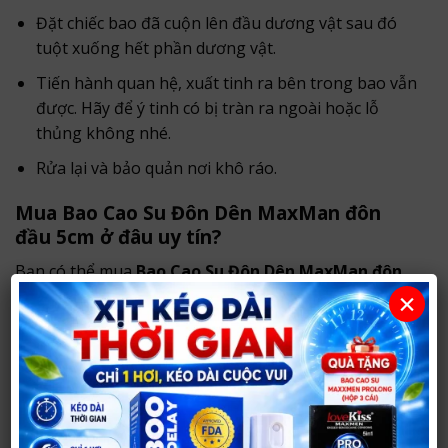
Đặt chiếc bao đã cuộn lên đầu dương vật sau đó
tuột xuống hết phần dương vật.
Tiến hành quan hệ, xuất tinh ra bên trong bao vẫn
được. Hãy để ý tinh có bị tràn ra ngoài hoặc lỗ
thủng không nhé.
Rửa lại và bảo quản nơi khô ráo.
Mua Bao Cao Su Đôn Dên MaxMan đôn
đầu 5cm ở đâu uy tín?
Bạn có thể mua
Bao Cao Su Đôn Dên MaxMan đôn
đầu 5cm
tại
Shop Người Lớn 37
.
×
Với hơn
14 năm hoạt động
, shop chuyên tư vấn và
cung cấp sản phẩm chính hãng, hỗ trợ khách hàng
lựa chọn kín đáo, phù hợp nhu cầu.
Sản phẩm chính hãng, thông tin rõ ràng.