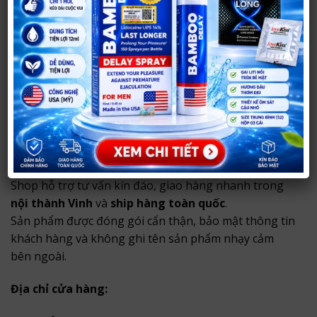
Tư vấn riêng tư, phù hợp nhu cầu sử dụng.
Đóng gói kín đáo, không ghi tên sản phẩm nhạy
cảm bên ngoài.
Shop hỗ trợ tư vấn riêng tư, giao hàng nhanh tại
TP
Vinh
và ship toàn quốc với hình thức đóng gói kín
đáo, bảo mật thông tin khách hàng.
Thông tin mua hàng tại Shop Người Lớn
37
Shop hỗ trợ tư vấn kín đáo, giao hàng nhanh trong
nội thành Vinh
và
ship hàng toàn quốc
.
Sản phẩm được đóng gói cẩn thận, bảo mật thông tin
khách hàng và không ghi tên sản phẩm nhạy cảm
bên ngoài.
Địa chỉ cửa hàng: