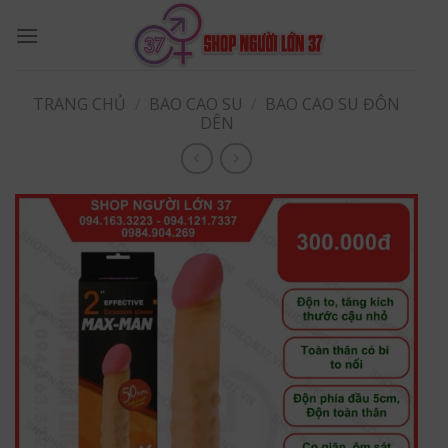
Skip
to
content
TRANG CHỦ
/
BAO CAO SU
/
BAO CAO SU ĐÔN
DÊN