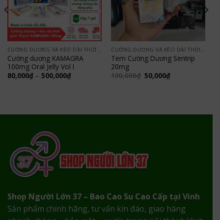
CƯỜNG DƯƠNG VÀ KÉO DÀI THỜI GIAN
CƯỜNG DƯƠNG VÀ KÉO DÀI THỜI GIAN
Cường dương KAMAGRA
Tem Cường Dương Sentrip
100mg Oral Jelly Vol I
20mg
Khoảng
Giá
Giá
80,000
₫
–
500,000
₫
100,000
₫
50,000
₫
giá:
gốc
hiện
từ
là:
tại
80,000₫
100,000₫.
là:
đến
50,000₫.
500,000₫
Shop Người Lớn 37 – Bao Cao Su Cao Cấp tại Vinh
Sản phẩm chính hãng, tư vấn kín đáo, giao hàng