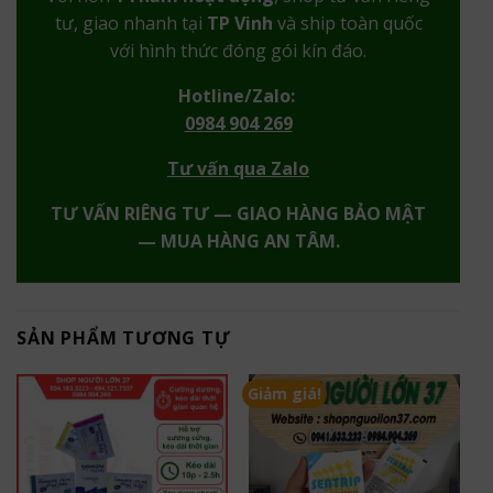
tư, giao nhanh tại
TP Vinh
và ship toàn quốc
với hình thức đóng gói kín đáo.
Hotline/Zalo:
0984 904 269
Tư vấn qua Zalo
TƯ VẤN RIÊNG TƯ — GIAO HÀNG BẢO MẬT
— MUA HÀNG AN TÂM.
SẢN PHẨM TƯƠNG TỰ
Giảm giá!