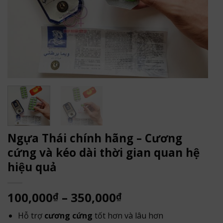
Ngựa Thái chính hãng – Cương
cứng và kéo dài thời gian quan hệ
hiệu quả
Khoảng
100,000
–
350,000
₫
₫
giá:
Hỗ trợ
cương cứng
tốt hơn và lâu hơn
từ