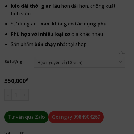
100,000₫
Kéo dài thời gian
lâu hơn dài hơn, chống xuất
đến
tinh sớm
350,000₫
Sử dụng
an toàn
,
không có tác dụng phụ
Phù hợp với nhiều loại cơ
địa khác nhau
Sản phẩm
bán chạy
nhất tại shop
XÓA
Số lượng
350,000
₫
Ngựa Thái chính hãng - Cương cứng và kéo dài thời gian q
Tư vấn qua Zalo
Gọi ngay
0984904269
SKU:
CD001