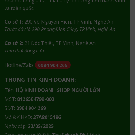
nhanh chóng – bảo mật – uy tín trong nội thành Vinh
và toàn quốc.
Cơ sở 1:
290 Võ Nguyên Hiến, TP Vinh, Nghệ An
Trước đây là 290 Phong Đình Cảng, TP Vinh, Nghệ An
Cơ sở 2:
21 Đốc Thiết, TP Vinh, Nghệ An
Tạm thời đóng cửa
Hotline/Zalo:
0984 904 269
THÔNG TIN KINH DOANH:
Tên:
HỘ KINH DOANH SHOP NGƯỜI LỚN
MST:
8126584799-003
SĐT:
0984 904 269
Mã ĐK HKD:
27A8015196
Ngày cấp:
22/05/2025