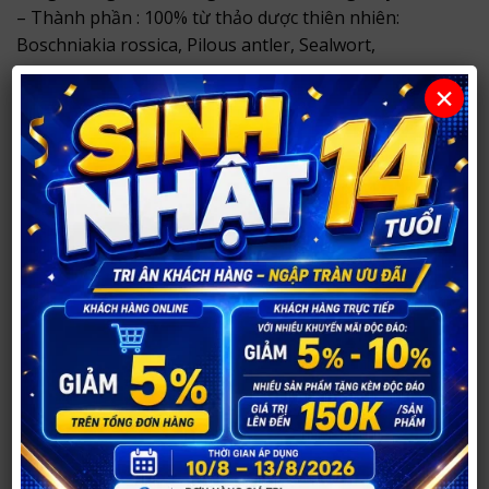
– Thành phần : 100% từ thảo dược thiên nhiên:
Boschniakia rossica, Pilous antler, Sealwort,
Cynomorium, Angelica, Ginseng, Medlar, Chinese
×
caterpillar fungus, Cistanche and other precious
Chinese herbs…
– Hàm lượng: Mỗi viên nén chứa hỗn hợp 7000mg
– Nguồn gốc: Thảo dược 100%
– Dạng bảo chế: Viên nén
– Uống điều trị: Dạng tức thời
– Tác dụng phụ: Không tác dụng phụ
– Đối tượng sử dụng: Trên 18 tuổi
– Quy cách đóng gói: vỉ 10 viên
– Xuất xứ: Thái Lan
– Sản xuất: Tại Hồng Kong Cow King Health Troduct
Co.LTD dựa trên công thức nhượng quyền của
America Shengliyuan (International) Science
Technology Development Co.Ltd.