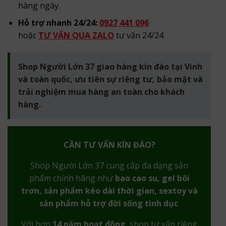
hàng ngày.
Hỗ trợ nhanh 24/24:
0927 441 096
hoặc
TƯ VẤN QUA ZALO
tư vấn 24/24
Shop Người Lớn 37 giao hàng kín đáo tại Vinh
và toàn quốc, ưu tiên sự riêng tư, bảo mật và
trải nghiệm mua hàng an toàn cho khách
hàng.
CẦN TƯ VẤN KÍN ĐÁO?
Shop Người Lớn 37 cung cấp đa dạng sản
phẩm chính hãng như
bao cao su, gel bôi
trơn, sản phẩm kéo dài thời gian, sextoy và
sản phẩm hỗ trợ đời sống tình dục
.
Với hơn
14 năm hoạt động
, shop tư vấn riêng