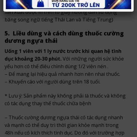
Thời hạn sử dụng: 3 năm kể từ ngày sản xuất (ngày
sản xuất được in trên tờ giấy hướng dẫn sử dụng
băng song ngữ tiếng Thái Lan và Tiếng Trung)
5. Liều dùng và cách dùng thuốc cường
dương ngựa thái
Uống 1 viên với 1 ly nước trước khi quan hệ tình
dục khoảng 20-30 phút.
Với những người sức khỏe
yếu hơn có thể điêu chình dùng 1/2 viên nén .
– Để mang lại hiệu quả nhanh hơn nên nhai thuốc.
– Khuyến cáo với người dùng trên 18 tuổi.
* Lưu ý: Sản phẩm này không phải là thuốc và không
có tác dụng thay thế thuốc chữa bệnh
– Thuốc cường dương ngựa thái có tác dụng nhanh
và mạnh có thể duy trì thời gian khỏe mạnh trong
48h nếu có kích thích tình dục. Do đó với trường hợp