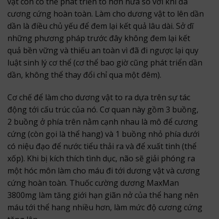
vật còn có thể phát triển to hơn nữa so với khi đã
cương cứng hoàn toàn. Làm cho dương vật to lên dần
dần là điều chủ yếu để đem lại kết quả lâu dài. Sở dĩ
những phương pháp trước đây không đem lại kết
quả bền vững và thiếu an toàn vì đã đi ngược lại quy
luật sinh lý cơ thể (cơ thể bao giờ cũng phát triển dần
dần, không thể thay đổi chỉ qua một đêm).
Cơ chế để làm cho dương vật to ra dựa trên sự tác
động tới cấu trúc của nó. Cơ quan này gồm 3 buồng,
2 buồng ở phía trên nằm cạnh nhau là mô để cương
cứng (còn gọi là thể hang) và 1 buồng nhỏ phía dưới
có niệu đạo để nước tiểu thải ra và để xuất tinh (thể
xốp). Khi bị kích thích tình dục, não sẽ giải phóng ra
một hóc môn làm cho máu đi tới dương vật và cương
cứng hoàn toàn. Thuốc cường dương MaxMan
3800mg làm tăng giới hạn giãn nở của thể hang nên
máu tới thể hang nhiều hơn, làm mức độ cương cứng