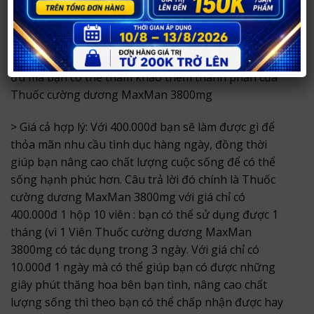
một cách an toàn và vĩnh viễn. Hiện đã có hơn 1,5
triệu hộp/lọ thuốc được bán ra trên toàn thế giới.
> Sản phẩm được chiết xuất từ những thảo dược tối
ưu mà bạn có thể tham khảo thêm thành phần của
Thuốc cường dương MaxMan 3800mg
> Giá cả hợp lý: Với 400.000đ bạn sẽ làm được gì để
thỏa mãn nhu cầu tình dục hàng ngày, đồng thời
giúp bạn nâng cao chất lượng cuộc sống để có thể
sống hạnh phúc hơn. Câu trả lời đó chính là Thuốc
cường dương MaxMan 3800mg với giá chỉ có
400.000đ 1 hộp 10 viên : bạn có thể sử dụng được 1
tháng (vì 1 Viên Thuốc cường dương MaxMan
3800mg có tác dụng trong 3 ngày. Với giá chỉ có
10.000đ 1 ngày mà có thể giúp bạn có được những
giây phút thăng hoa bên bạn tình, nâng cao chất
lượng sống thì theo bạn có thể chấp nhận được hay