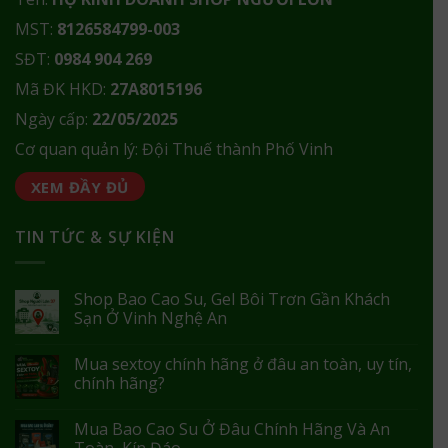
MST:
8126584799-003
SĐT:
0984 904 269
Mã ĐK HKD:
27A8015196
Ngày cấp:
22/05/2025
Cơ quan quản lý: Đội Thuế thành Phố Vinh
XEM ĐẦY ĐỦ
TIN TỨC & SỰ KIỆN
Shop Bao Cao Su, Gel Bôi Trơn Gần Khách
Sạn Ở Vinh Nghệ An
Mua sextoy chính hãng ở đâu an toàn, uy tín,
chính hãng?
Mua Bao Cao Su Ở Đâu Chính Hãng Và An
Toàn, Kín Đáo