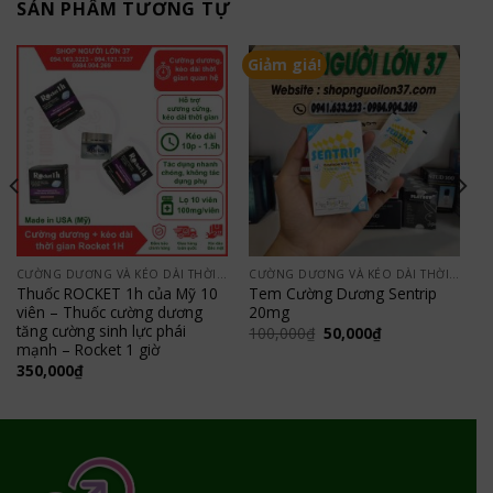
SẢN PHẨM TƯƠNG TỰ
Giảm giá!
CƯỜNG DƯƠNG VÀ KÉO DÀI THỜI GIAN
CƯỜNG DƯƠNG VÀ KÉO DÀI THỜI GIAN
Thuốc ROCKET 1h của Mỹ 10
Tem Cường Dương Sentrip
viên – Thuốc cường dương
20mg
tăng cường sinh lực phái
Giá
Giá
100,000
₫
50,000
₫
gốc
hiện
mạnh – Rocket 1 giờ
là:
tại
350,000
₫
100,000₫.
là:
50,000₫.