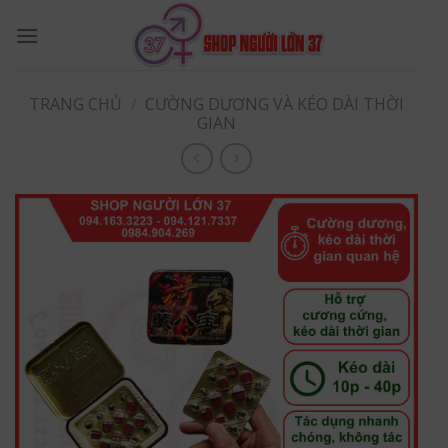
Skip
to
content
TRANG CHỦ
/
CƯỜNG DƯƠNG VÀ KÉO DÀI THỜI
GIAN