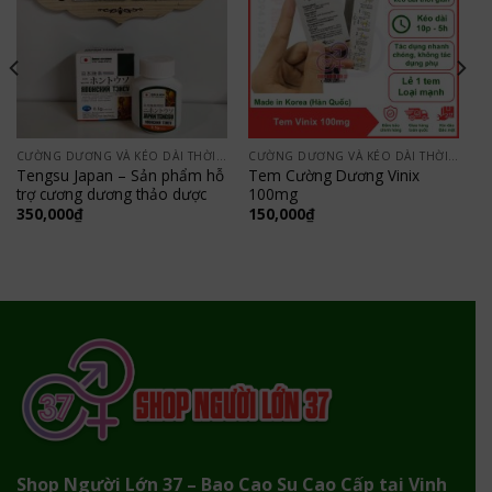
CƯỜNG DƯƠNG VÀ KÉO DÀI THỜI GIAN
CƯỜNG DƯƠNG VÀ KÉO DÀI THỜI GIAN
Tengsu Japan – Sản phẩm hỗ
Tem Cường Dương Vinix
trợ cương dương thảo dược
100mg
350,000
₫
150,000
₫
Shop Người Lớn 37 – Bao Cao Su Cao Cấp tại Vinh