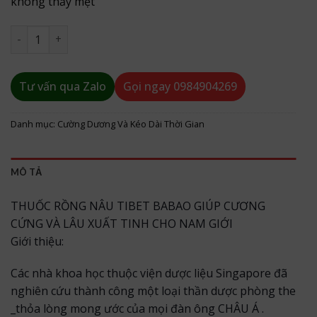
không thấy mệt
Thuốc cường dương rồng nâu Tibet Babao số lượng
Tư vấn qua Zalo
Gọi ngay
0984904269
Danh mục:
Cường Dương Và Kéo Dài Thời Gian
MÔ TẢ
THUỐC RỒNG NÂU TIBET BABAO GIÚP CƯƠNG
CỨNG VÀ LÂU XUẤT TINH CHO NAM GIỚI
Giới thiệu:
Các nhà khoa học thuộc viện dược liệu Singapore đã
nghiên cứu thành công một loại thần dược phòng the
_thỏa lòng mong ước của mọi đàn ông CHÂU Á .