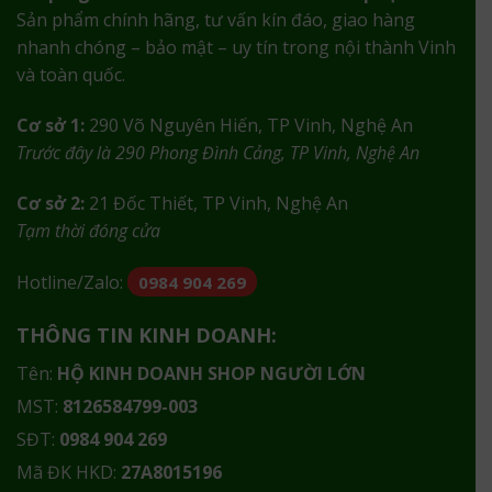
Sản phẩm chính hãng, tư vấn kín đáo, giao hàng
nhanh chóng – bảo mật – uy tín trong nội thành Vinh
và toàn quốc.
Cơ sở 1:
290 Võ Nguyên Hiến, TP Vinh, Nghệ An
Trước đây là 290 Phong Đình Cảng, TP Vinh, Nghệ An
Cơ sở 2:
21 Đốc Thiết, TP Vinh, Nghệ An
Tạm thời đóng cửa
Hotline/Zalo:
0984 904 269
THÔNG TIN KINH DOANH:
Tên:
HỘ KINH DOANH SHOP NGƯỜI LỚN
MST:
8126584799-003
SĐT:
0984 904 269
Mã ĐK HKD:
27A8015196