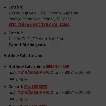
Cơ sở 1:
290 Võ Nguyên Hiến, TP Vinh, Nghệ An
(đường Phong Đình Cảng cũ, TP. Vinh)
.
XEM CHỈ ĐƯỜNG TỚI CỬA HÀNG
Cơ sở 2:
21 Đốc Thiết, TP Vinh, Nghệ An.
Tạm thời đóng cửa.
Hotline/Zalo tư vấn:
Hotline/Zalo chính:
0984 904 269
hoặc
TƯ VẤN QUA ZALO
từ 08h00 đến 22h00
hàng ngày.
Cơ sở 1:
094 163 3223
hoặc
TƯ VẤN QUA ZALO
từ 08h00 đến 22h00
hàng ngày.