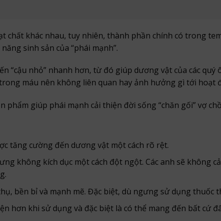
chất khác nhau, tuy nhiên, thành phần chính có trong tem Sen
 năng sinh sản của “phái mạnh”.
ến “cậu nhỏ” nhanh hơn, từ đó giúp dương vật của các quý ô
n trong máu nên không liên quan hay ảnh hưởng gì tới hoạt 
sản phẩm giúp phái mạnh cải thiện đời sống “chăn gối” vợ ch
ợc tăng cường đến dương vật một cách rõ rệt.
hưng không kích dục một cách đột ngột. Các anh sẽ không cả
g.
hụ, bền bỉ và mạnh mẽ. Đặc biệt, dù ngưng sử dụng thuốc th
n hơn khi sử dụng và đặc biệt là có thể mang đến bất cứ đ