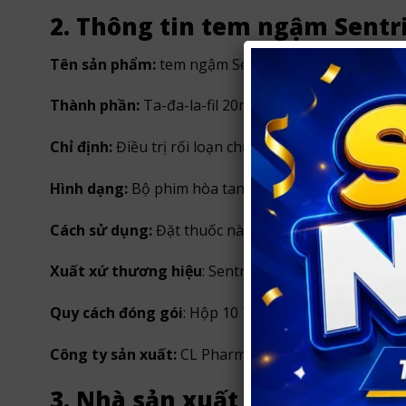
2. Thông tin tem ngậm Sentr
Tên sản phẩm:
tem ngậm Sentrip 20mg, Sentrip 2
Thành phần:
Ta-đa-la-fil 20mg
Chỉ định:
Điều trị rối loạn chức năng cương dương, t
Hình dạng:
Bộ phim hòa tan hình chữ nhật màu vàn
Cách sử dụng:
Đặt thuốc này dưới lưỡi và để thuốc
Xuất xứ thương hiệu
: Sentrip – Hàn Quốc
Quy cách đóng gói
: Hộp 10 Tem
Công ty sản xuất:
CL Pharm Co., Ltd,
3. Nhà sản xuất