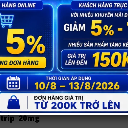
trong những công ty hàng đầu chuyên về dòng thực phẩm c
 sản xuất các thực phẩm chức năng hỗ trợ sinh lý hiệu quả c
entrip 20 mg
ntrip là Ta-đa-la-fil, hàm lượng là 20mg. Hoạt chất này đ
m,… Mang lại hiệu quả nhanh chóng, đặc biệt là giúp các a
hung hươu, đông trùng, linh chi,… Những thành phần này kh
 lượng lên tới 100mg, tuy nhiên đối với tem Sentrip thì liề
ntrip 20mg