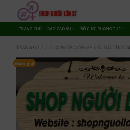
Skip
to
content
TRANG CHỦ
BAO CAO SU
ĐỒ CHƠI PHÒNG THE
TRANG CHỦ
/
CƯỜNG DƯƠNG VÀ KÉO DÀI THỜI G
Giảm giá!