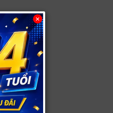
×
 động tình dục.