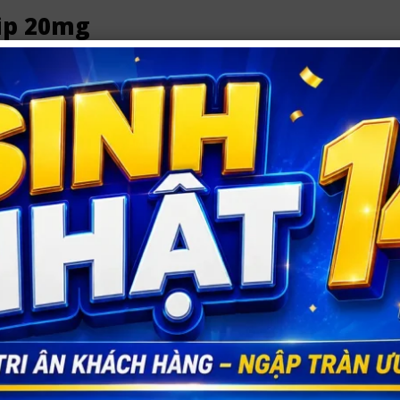
ip 20mg
0mg
huốc chống xuất tinh sớm,..
g nhạt
 hòa tan trong miệng mà không cần nước: 30 phút trước hoạt