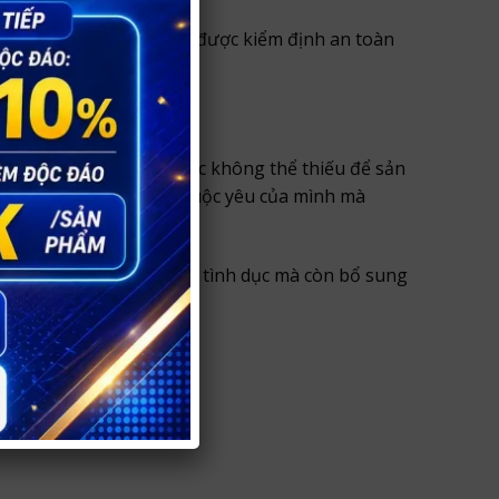
hức năng của nam và đã được kiểm định an toàn
ho nam giới.
ược biết đến là hóa dược không thể thiếu để sản
nh hoàn toàn “làm chủ” cuộc yêu của mình mà
ông chỉ hỗ trợ sức khỏe tình dục mà còn bổ sung
u lượng chính là 20mg.