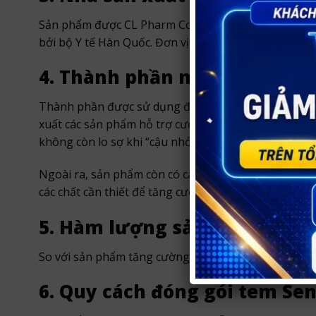
Sản phẩm được CL Pharm Co., Ltd, sản xuất là một 
bởi bộ Y tế Hàn Quốc. Đơn vị là công ty dược chuyên
4. Thành phần miếng ngậm S
Thành phần được sử dụng để bào chế nên tem ngậm Se
xuất các sản phẩm hỗ trợ cương dương, xuất tinh sớ
không còn lo sợ khi “cậu nhỏ” không “nghe lời”.
Ngoài ra, sản phẩm còn có các tá dược khác như: N
các chất cần thiết để tăng cường sức khỏe.
5. Hàm lượng sản phẩm
So với sản phẩm tăng cường sinh lý khác khác thì hàm
6. Quy cách đóng gói tem Se