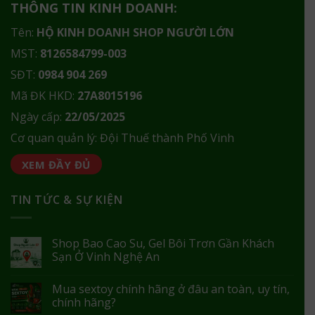
THÔNG TIN KINH DOANH:
Tên:
HỘ KINH DOANH SHOP NGƯỜI LỚN
MST:
8126584799-003
SĐT:
0984 904 269
Mã ĐK HKD:
27A8015196
Ngày cấp:
22/05/2025
Cơ quan quản lý: Đội Thuế thành Phố Vinh
XEM ĐẦY ĐỦ
TIN TỨC & SỰ KIỆN
Shop Bao Cao Su, Gel Bôi Trơn Gần Khách
Sạn Ở Vinh Nghệ An
Mua sextoy chính hãng ở đâu an toàn, uy tín,
chính hãng?