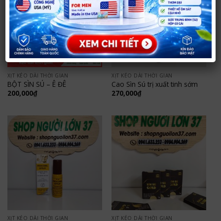
XỊT KÉO DÀI THỜI GIAN
XỊT KÉO DÀI THỜI GIAN
BỘT SÌN SÚ – Ê ĐÊ
Cao Sìn Sú trị xuất tinh sớm
200,000
₫
270,000
₫
XỊT KÉO DÀI THỜI GIAN
XỊT KÉO DÀI THỜI GIAN