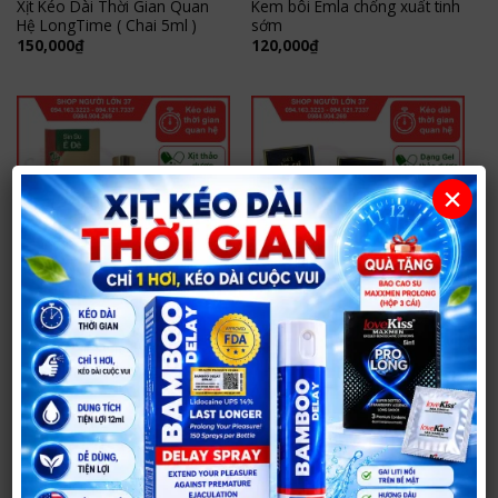
Xịt Kéo Dài Thời Gian Quan
Kem bôi Emla chống xuất tinh
Hệ LongTime ( Chai 5ml )
sớm
150,000
₫
120,000
₫
×
XỊT KÉO DÀI THỜI GIAN
XỊT KÉO DÀI THỜI GIAN
Xịt Sìn Sú Ê Đê kéo dài thời
Gel Sìn Sú Ê Đê Chính Hãng –
gian quan hệ
Kéo Dài Thời Gian Quan Hệ
220,000
₫
180,000
₫