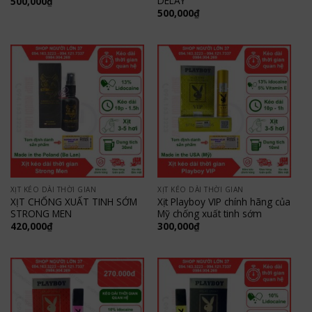
DELAY
500,000
₫
500,000
₫
XỊT KÉO DÀI THỜI GIAN
XỊT KÉO DÀI THỜI GIAN
XỊT CHỐNG XUẤT TINH SỚM
Xịt Playboy VIP chính hãng của
STRONG MEN
Mỹ chống xuất tinh sớm
420,000
₫
300,000
₫