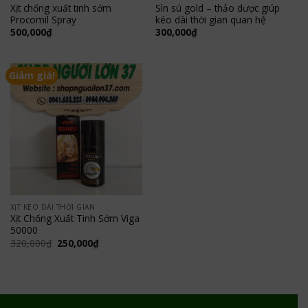
Xịt chống xuất tinh sớm
Sìn sú gold – thảo dược giúp
Procomil Spray
kéo dài thời gian quan hệ
500,000
₫
300,000
₫
Giảm giá!
XỊT KÉO DÀI THỜI GIAN
Xịt Chống Xuất Tinh Sớm Viga
50000
Giá
Giá
320,000
₫
250,000
₫
gốc
hiện
là:
tại
320,000₫.
là:
250,000₫.